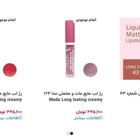
اتمام موجودی
اتمام موجو
رژلب گلدن رز مات مخملی شماره 43
رژ لب مایع مات و مخملی مدا 124
ing creamy
Moda Long lasting creamy
pstick matte
lipstick matte
345,600
تومان
345,600
توم
اطلاعات بیشتر
اطلاعات بی