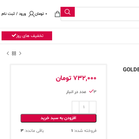
0
تومان
ورود / ثبت نام
تخفیف های روز
732,000
تومان
3 عدد در انبار
افزودن به سبد خرید
فروخته شده:
1
باقی مانده:
3