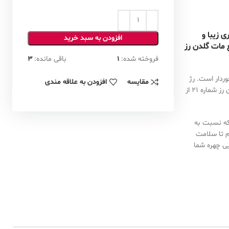
اهری زیبا و
افزودن به سبد خرید
 مات گلدن رز
فروخته شده:
1
باقی مانده:
3
د و به اطراف لب ها پخش نمی شود؛ زیرا از ماندگاری طولانی مدت و 24 ساعته برخوردار است. رژ
مقایسه
افزودن به علاقه مندی
لب گلدن رز دارای بافت سبک بوده که پس از استفاده از آن هیچگونه سنگینی بر روی پوست لبتان احساس نخواهید کرد. در ترکیبات رژلب مایع مات بادوام گلدن رز شماره 21 از
 که نسبت به
م تا سلامت
ی چهره شما