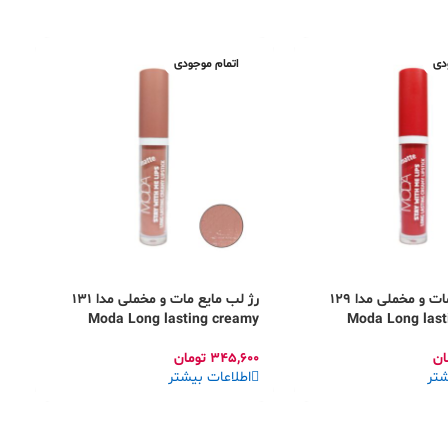
دی
اتمام موجودی
رژ لب مایع مات و مخملی مدا 129
رژ لب مایع مات و مخملی مدا 131
g
Moda Long lasting creamy
Moda Long last
s
lipstick matte
li
ان
345,600
تومان
0
شتر
اطلاعات بیشتر