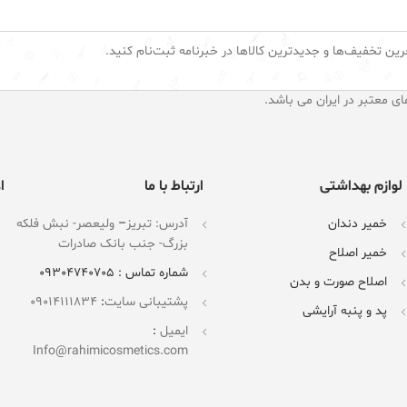
رین تخفیف‌ها و جدیدترین کالاها در خبرنامه ثبت‌نام کنید.
ای معتبر در ایران می باشد.
لوازم بهداشتی
ارتباط با ما
ا
خمیر دندان
آدرس: تبریز
–
ولیعصر- نبش فلکه
بزرگ- جنب بانک صادرات
خمیر اصلاح
شماره تماس : 09304740705
اصلاح صورت و بدن
پشتیبانی سایت
:
09014111834
پد و پنبه آرایشی
ایمیل
:
Info@rahimicosmetics.com