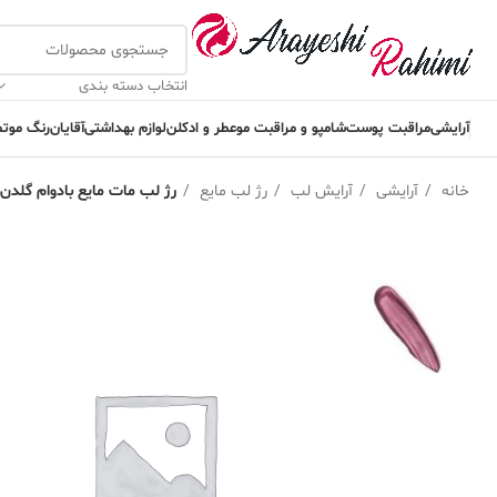
انتخاب دسته بندی
آرایشی
مراقبت پوست
شامپو و مراقبت مو
عطر و ادکلن
لوازم بهداشتی
آقایان
رنگ مو
تم
خانه
آرایشی
آرایش لب
رژ لب مایع
رژ لب مات مایع بادوام گلدن رز شماره 21