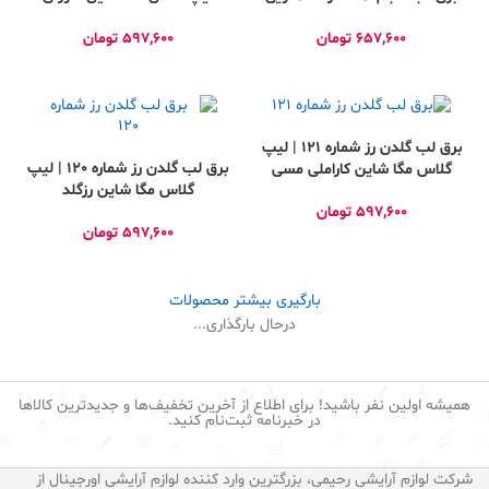
طبیعی
رزگلد شاین‌دار MEGA SHİNE
657,600
تومان
597,600
تومان
برق لب گلدن رز شماره 121 | لیپ
برق لب گلدن رز شماره 120 | لیپ
گلاس مگا شاین کاراملی مسی
گلاس مگا شاین رزگلد
درخشان MEGA SHİNE
براق MEGA SHİNE
597,600
تومان
597,600
تومان
بارگیری بیشتر محصولات
درحال بارگذاری...
همیشه اولین نفر باشید! برای اطلاع از آخرین تخفیف‌ها و جدیدترین کالاها
در خبرنامه ثبت‌نام کنید.
شرکت لوازم آرایشی رحیمی، بزرگترین وارد کننده لوازم آرایشی اورجینال از