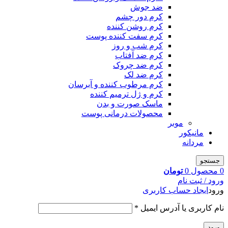
ضد جوش
کرم دور چشم
کرم روشن کننده
کرم سفت کننده پوست
کرم شب و روز
کرم ضد آفتاب
کرم ضد چروک
کرم ضد لک
کرم مرطوب کننده و آبرسان
کرم و ژل ترمیم کننده
ماسک صورت و بدن
محصولات درمانی پوست
موبر
مانیکور
مردانه
جستجو
0
محصول
0
تومان
ورود / ثبت نام
ورود
ایجاد حساب کاربری
نام کاربری یا آدرس ایمیل
*
ورود