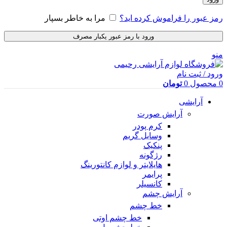
رمز عبور را فراموش کرده اید؟
مرا به خاطر بسپار
ورود با رمز عبور یکبار مصرف
منو
ورود / ثبت نام
0
محصول
0
تومان
آرایشی
آرایش صورت
کرم پودر
وسایل گریم
پنکیک
رژگونه
هایلایتر و لوازم کانتورینگ
پرایمر
کانسیلر
آرایش چشم
خط چشم
خط چشم اوتی