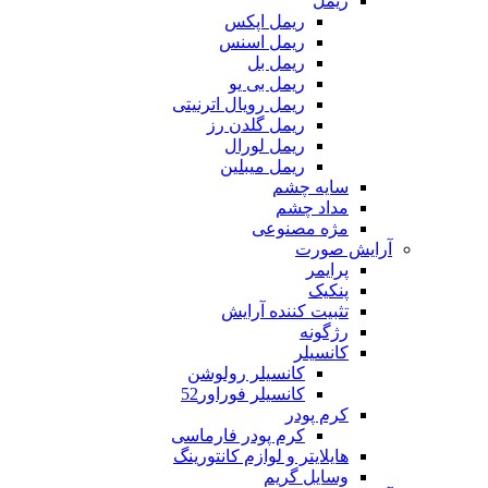
ریمل
ریمل اپکس
ریمل اسنس
ریمل بل
ریمل بی یو
ریمل رویال اترنیتی
ریمل گلدن رز
ریمل لورال
ریمل میبلین
سایه چشم
مداد چشم
مژه مصنوعی
آرایش صورت
پرایمر
پنکیک
تثبیت کننده آرایش
رژگونه
کانسیلر
کانسیلر رولوشن
کانسیلر فوراور52
کرم پودر
کرم پودر فارماسی
هایلایتر و لوازم کانتورینگ
وسایل گریم