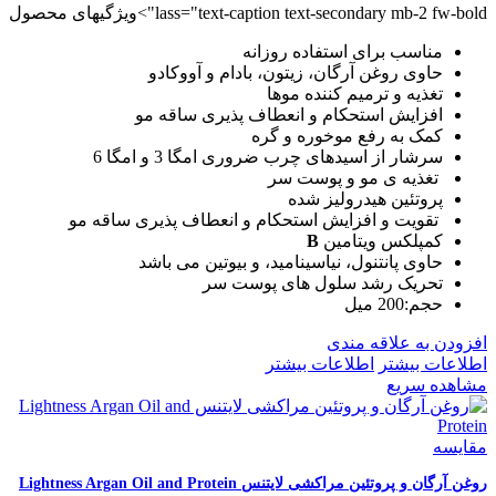
lass="text-caption text-secondary mb-2 fw-bold">ویژگیهای محصول
مناسب برای استفاده روزانه
حاوی روغن آرگان، زیتون، بادام و آووکادو
تغذیه و ترمیم کننده موها
افزایش استحکام و انعطاف پذیری ساقه مو
کمک به رفع موخوره و گره
سرشار از اسیدهای چرب ضروری امگا 3 و امگا 6
تغذیه ی مو و پوست سر
پروتئین هیدرولیز شده
تقویت و افزایش استحکام و انعطاف پذیری ساقه مو
کمپلکس ویتامین
B
حاوی پانتنول، نیاسینامید، و بیوتین می باشد
تحریک رشد سلول های پوست سر
حجم:200 میل
افزودن به علاقه مندی
اطلاعات بیشتر
اطلاعات بیشتر
مشاهده سریع
مقایسه
روغن آرگان و پروتئین مراکشی لایتنس Lightness Argan Oil and Protein