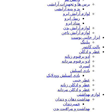
برس ها و تجهیزات آرایشی
پد و پنبه آرایشی
لوازم آرایش ابرو
ریمل ابرو
مداد ابرو
لوازم آرایش بدن
لوازم آرایش ناخن
ابزار جانبی پوست
پیلینگ
پالت کانتور
عطر و ادکلن
ادو پرفیوم زنانه
ادو پرفیوم مردانه
اسپری
بادی اسپلش
بادی اسپلش وودلایک
عطر جیبی
عطر و ادکلن زنانه
عطر و ادکلن مردانه
لوازم بهداشتی
بهداشت دهان و دندان
خمیردندان
بهداشت و مراقبت بدن