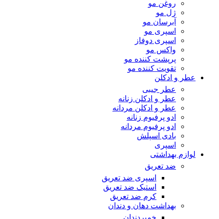
روغن مو
ژل مو
آبرسان مو
اسپری مو
اسپری دوفاز
واکس مو
پرپشت کننده مو
تقویت کننده مو
عطر و ادکلن
عطر جیبی
عطر و ادکلن زنانه
عطر و ادکلن مردانه
ادو پرفیوم زنانه
ادو پرفیوم مردانه
بادی اسپلش
اسپری
لوازم بهداشتی
ضد تعریق
اسپری ضد تعریق
استیک ضد تعریق
کرم ضد تعریق
بهداشت دهان و دندان
خمیردندان