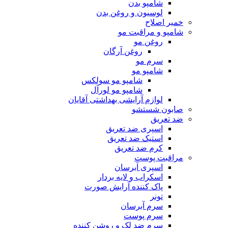
شامپو بدن
لوسیون و روغن بدن
خمیر اصلاح
شامپو و مراقبت مو
روغن مو
روغن آرگان
سرم مو
شامپو مو
شامپو مو سولکس
شامپو مو لورآل
لوازم آرایشی بهداشتی آقایان
صابون شستشو
ضد تعریق
اسپری ضد تعریق
استیک ضد تعریق
کرم ضد تعریق
مراقبت پوست
اسپری آبرسان
اسکراب و لایه بردار
پاک کننده آرایش صورت
تونر
سرم آبرسان
سرم پوست
سرم ضد لک و روشن کننده