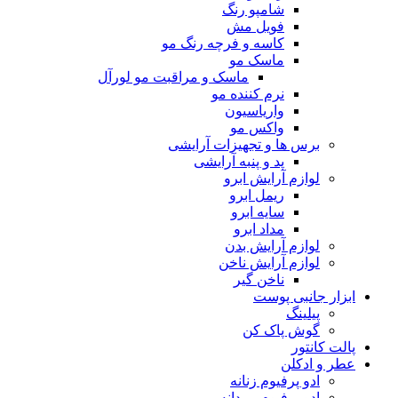
شامپو رنگ
فویل مش
کاسه و فرچه رنگ مو
ماسک مو
ماسک و مراقبت مو لورآل
نرم کننده مو
واریاسیون
واکس مو
برس ها و تجهیزات آرایشی
پد و پنبه آرایشی
لوازم آرایش ابرو
ریمل ابرو
سایه ابرو
مداد ابرو
لوازم آرایش بدن
لوازم آرایش ناخن
ناخن گیر
ابزار جانبی پوست
پیلینگ
گوش پاک کن
پالت کانتور
عطر و ادکلن
ادو پرفیوم زنانه
ادو پرفیوم مردانه