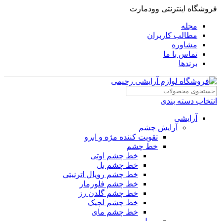
فروشگاه اینترنتی وودمارت
مجله
مطالب کاربران
مشاوره
تماس با ما
برندها
انتخاب دسته بندی
آرایشی
آرایش چشم
تقویت کننده مژه و ابرو
خط چشم
خط چشم اوتی
خط چشم بل
خط چشم رویال اترنیتی
خط چشم فلورمار
خط چشم گلدن رز
خط چشم لچیک
خط چشم مای