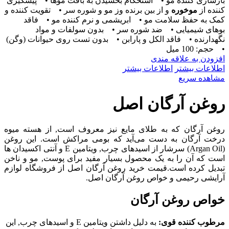
بازسازی کننده مو • استحکام بخشیدن به بافت موها • پیشگیری
کننده از
موخوره
و از بین برنده وز مو و شوره سر • تقویت کننده و
کمک به حفظ سلامت مو • ابریشمی و نرم کننده مو • فاقد
بوهای شیمیایی • ضد شوره سر • بدون سولفات و مواد
نگهدارنده • فاقد الکل و پارابن • بدون تست روی حیوانات (وگن)
• حجم: 100 میل
افزودن به علاقه مندی
اطلاعات بیشتر
اطلاعات بیشتر
مشاهده سریع
روغن آرگان اصل
روغن آرگان که به طلای مایع نیز معروف است, از هسته میوه
درخت آرگان به دست می‌آید که بومی مراکش است. این روغن
(
Argan Oil
) سرشار از اسیدهای چرب, ویتامین E و آنتی اکسیدان ها
است که آن را به یک محصول بسیار مفید برای پوست, مو و ناخن
تبدیل کرده است.قیمت خرید روغن آرگان اصل از فروشگاه لوازم
آرایشی رحیمی و خواص روغن آرگان اصل.
خواص روغن آرگان
مرطوب کننده قوی:
به دلیل داشتن ویتامین E و اسیدهای چرب, این