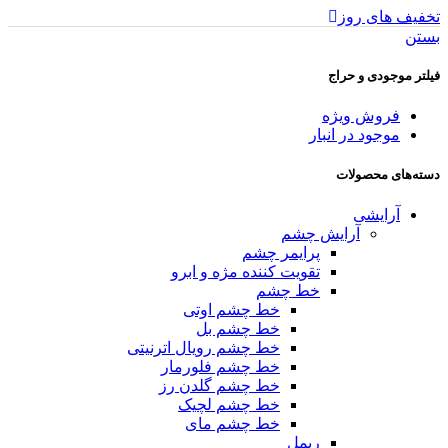
تخفیف های روز
بستن
فیلتر موجودی و حراج
فروش ویژه
موجود در انبار
دسته‌های محصولات
آرایشی
آرایش چشم
پرایمر چشم
تقویت کننده مژه و ابرو
خط چشم
خط چشم اوتی
خط چشم بل
خط چشم رویال اترنیتی
خط چشم فلورمار
خط چشم گلدن رز
خط چشم لچیک
خط چشم مای
ریمل