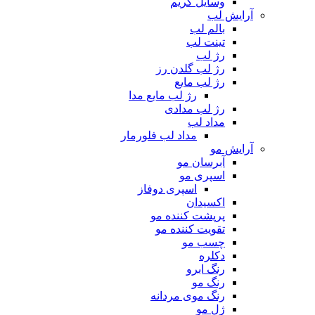
وسایل گریم
آرایش لب
بالم لب
تینت لب
رژ لب
رژ لب گلدن رز
رژ لب مایع
رژ لب مایع مدا
رژ لب مدادی
مداد لب
مداد لب فلورمار
آرایش مو
آبرسان مو
اسپری مو
اسپری دوفاز
اکسیدان
پرپشت کننده مو
تقویت کننده مو
چسب مو
دکلره
رنگ ابرو
رنگ مو
رنگ موی مردانه
ژل مو