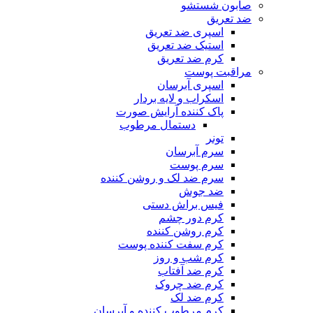
صابون شستشو
ضد تعریق
اسپری ضد تعریق
استیک ضد تعریق
کرم ضد تعریق
مراقبت پوست
اسپری آبرسان
اسکراب و لایه بردار
پاک کننده آرایش صورت
دستمال مرطوب
تونر
سرم آبرسان
سرم پوست
سرم ضد لک و روشن کننده
ضد جوش
فیس براش دستی
کرم دور چشم
کرم روشن کننده
کرم سفت کننده پوست
کرم شب و روز
کرم ضد آفتاب
کرم ضد چروک
کرم ضد لک
کرم مرطوب کننده و آبرسان