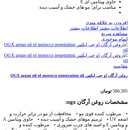
حاوی ویتامین ای E
مناسب برای: مو های خشک و آسیب دیده
افزودن به علاقه مندی
اطلاعات بیشتر
اطلاعات بیشتر
مشاهده سریع
اتمام موجودی
مقایسه
روغن آرگان او جی ايکس OGX argan oil of morocco penetrating oil
580,595
تومان
مشخصات روغن آرگان ogx:
• مرطوب کننده قوی مو • محافظت از مو در برابر حرارت و
اشعه UV • ترمیم موهای خشک و آسیب دیده • حاوی ویتامین A
و ویتامین E و اسید های چرب ضروری • مرطوب کننده و