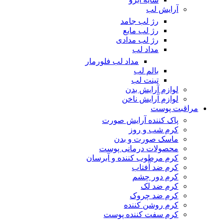
آرایش لب
رژ لب جامد
رژ لب مایع
رژ لب مدادی
مداد لب
مداد لب فلورمار
بالم لب
تینت لب
لوازم آرایش بدن
لوازم آرایش ناخن
مراقبت پوست
پاک کننده آرایش صورت
کرم شب و روز
ماسک صورت و بدن
محصولات درمانی پوست
کرم مرطوب کننده و آبرسان
کرم ضد آفتاب
کرم دور چشم
کرم ضد لک
کرم ضد چروک
کرم روشن کننده
کرم سفت کننده پوست