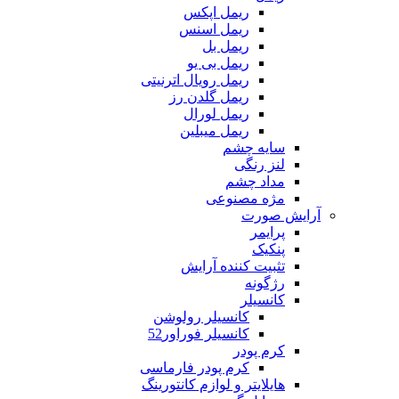
ریمل اپکس
ریمل اسنس
ریمل بل
ریمل بی یو
ریمل رویال اترنیتی
ریمل گلدن رز
ریمل لورال
ریمل میبلین
سایه چشم
لنز رنگی
مداد چشم
مژه مصنوعی
آرایش صورت
پرایمر
پنکیک
تثبیت کننده آرایش
رژگونه
کانسیلر
کانسیلر رولوشن
کانسیلر فوراور52
کرم پودر
کرم پودر فارماسی
هایلایتر و لوازم کانتورینگ