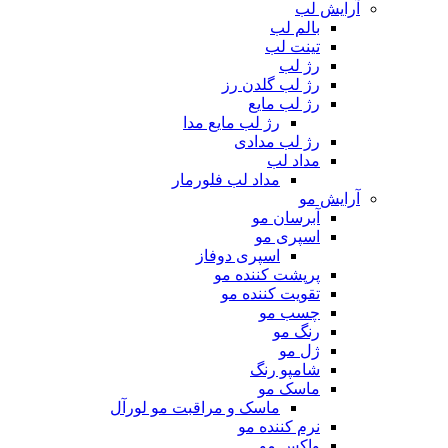
آرایش لب
بالم لب
تینت لب
رژ لب
رژ لب گلدن رز
رژ لب مایع
رژ لب مایع مدا
رژ لب مدادی
مداد لب
مداد لب فلورمار
آرایش مو
آبرسان مو
اسپری مو
اسپری دوفاز
پرپشت کننده مو
تقویت کننده مو
چسب مو
رنگ مو
ژل مو
شامپو رنگ
ماسک مو
ماسک و مراقبت مو لورآل
نرم کننده مو
واکس مو