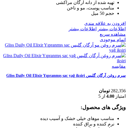
تهیه شده از دانه آرگان مراکشی
مناسب پوست، مو و ناخن
حجم 50 میل
افزودن به علاقه مندی
اطلاعات بیشتر
اطلاعات بیشتر
مشاهده سریع
اتمام موجودی
مقایسه
سرم روغن آرگان گلیس Gliss Daily Oil Elixir Yıpranmış saç yağ iksiri
282,356
تومان
امتیاز
4.00
از 5
ویژگی های محصول:
مناسب موهای خیلی خشک و آسیب دیده
نرم کننده و براق کننده