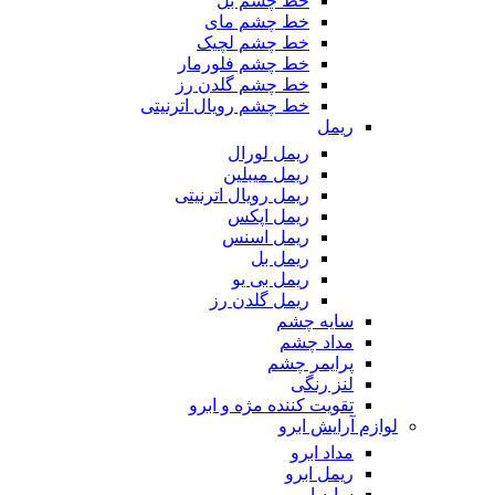
خط چشم بل
خط چشم مای
خط چشم لچیک
خط چشم فلورمار
خط چشم گلدن رز
خط چشم رویال اترنیتی
ریمل
ریمل لورال
ریمل میبلین
ریمل رویال اترنیتی
ریمل اپکس
ریمل اسنس
ریمل بل
ریمل بی یو
ریمل گلدن رز
سایه چشم
مداد چشم
پرایمر چشم
لنز رنگی
تقویت کننده مژه و ابرو
لوازم آرایش ابرو
مداد ابرو
ریمل ابرو
سایه ابرو