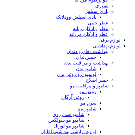
اسپری
بادی اسپلش
بادی اسپلش وودلایک
عطر جیبی
عطر و ادکلن زنانه
عطر و ادکلن مردانه
لوازم برقی
لوازم بهداشتی
بهداشت دهان و دندان
خمیردندان
بهداشت و مراقبت بدن
شامپو بدن
لوسیون و روغن بدن
خمیر اصلاح
شامپو و مراقبت مو
روغن مو
روغن آرگان
سرم مو
شامپو مو
شامپو ضد زردی
شامپو مو سولکس
شامپو مو لورآل
لوازم آرایشی بهداشتی آقایان