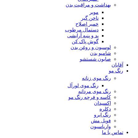
بهداشت و مراقبت بدن
موبر
ناخن گیر
خمیر اصلاح
دستمال مرطوب
پد و پنبه آرایشی
گوش پاک کن
لوسیون و روغن بدن
شامپو بدن
صابون شستشو
آقایان
رنگ مو
رنگ موی زنانه
رنگ موی لورآل
رنگ موی مردانه
کاسه و فرچه رنگ مو
اکسیدان
دکلره
رنگ ابرو
فویل مش
واریاسیون
تماس با ما