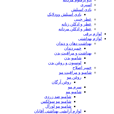
اسپری
بادی اسپلش
بادی اسپلش وودلایک
عطر جیبی
عطر و ادکلن زنانه
عطر و ادکلن مردانه
لوازم برقی
لوازم بهداشتی
بهداشت دهان و دندان
خمیردندان
بهداشت و مراقبت بدن
شامپو بدن
لوسیون و روغن بدن
خمیر اصلاح
شامپو و مراقبت مو
روغن مو
روغن آرگان
سرم مو
شامپو مو
شامپو ضد زردی
شامپو مو سولکس
شامپو مو لورآل
لوازم آرایشی بهداشتی آقایان