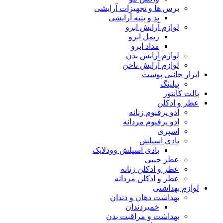
برس ها و تجهیزات آرایشی
پد و پنبه آرایشی
لوازم آرایش ابرو
ریمل ابرو
مداد ابرو
لوازم آرایش بدن
لوازم آرایش ناخن
ابزار جانبی پوست
پیلینگ
پالت کانتور
عطر و ادکلن
ادو پرفیوم زنانه
ادو پرفیوم مردانه
اسپری
بادی اسپلش
بادی اسپلش وودلایک
عطر جیبی
عطر و ادکلن زنانه
عطر و ادکلن مردانه
لوازم بهداشتی
بهداشت دهان و دندان
خمیردندان
بهداشت و مراقبت بدن