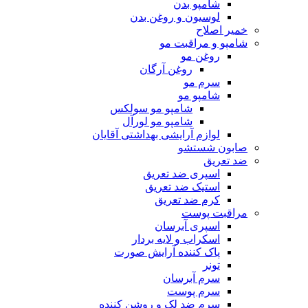
شامپو بدن
لوسیون و روغن بدن
خمیر اصلاح
شامپو و مراقبت مو
روغن مو
روغن آرگان
سرم مو
شامپو مو
شامپو مو سولکس
شامپو مو لورآل
لوازم آرایشی بهداشتی آقایان
صابون شستشو
ضد تعریق
اسپری ضد تعریق
استیک ضد تعریق
کرم ضد تعریق
مراقبت پوست
اسپری آبرسان
اسکراب و لایه بردار
پاک کننده آرایش صورت
تونر
سرم آبرسان
سرم پوست
سرم ضد لک و روشن کننده