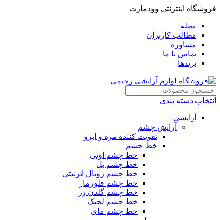
فروشگاه اینترنتی وودمارت
مجله
مطالب کاربران
مشاوره
تماس با ما
برندها
انتخاب دسته بندی
آرایشی
آرایش چشم
تقویت کننده مژه و ابرو
خط چشم
خط چشم اوتی
خط چشم بل
خط چشم رویال اترنیتی
خط چشم فلورمار
خط چشم گلدن رز
خط چشم لچیک
خط چشم مای