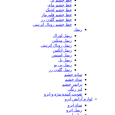
خط چشم بل
خط چشم مای
خط چشم لچیک
خط چشم فلورمار
خط چشم گلدن رز
خط چشم رویال اترنیتی
ریمل
ریمل لورال
ریمل میبلین
ریمل رویال اترنیتی
ریمل اپکس
ریمل اسنس
ریمل بل
ریمل بی یو
ریمل گلدن رز
سایه چشم
مداد چشم
پرایمر چشم
لنز رنگی
تقویت کننده مژه و ابرو
لوازم آرایش ابرو
مداد ابرو
ریمل ابرو
سایه ابرو