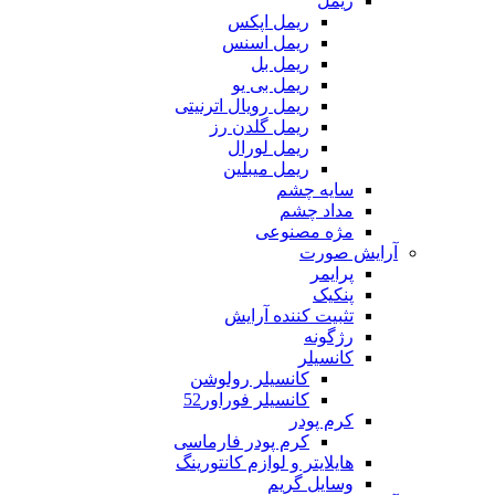
ریمل
ریمل اپکس
ریمل اسنس
ریمل بل
ریمل بی یو
ریمل رویال اترنیتی
ریمل گلدن رز
ریمل لورال
ریمل میبلین
سایه چشم
مداد چشم
مژه مصنوعی
آرایش صورت
پرایمر
پنکیک
تثبیت کننده آرایش
رژگونه
کانسیلر
کانسیلر رولوشن
کانسیلر فوراور52
کرم پودر
کرم پودر فارماسی
هایلایتر و لوازم کانتورینگ
وسایل گریم