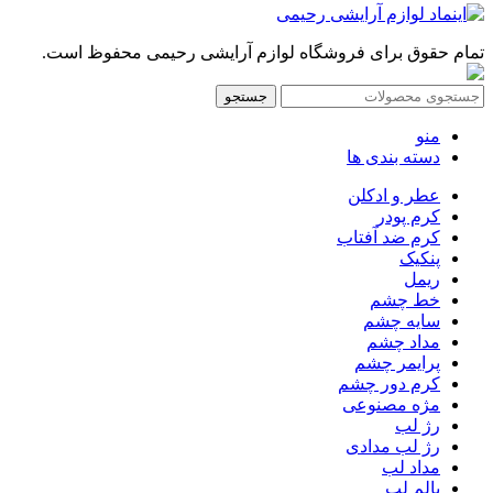
تمام حقوق برای فروشگاه لوازم آرایشی رحیمی محفوظ است.
جستجو
منو
دسته بندی ها
عطر و ادکلن
کرم پودر
کرم ضد آفتاب
پنکیک
ریمل
خط چشم
سایه چشم
مداد چشم
پرایمر چشم
کرم دور چشم
مژه مصنوعی
رژ لب
رژ لب مدادی
مداد لب
بالم لب