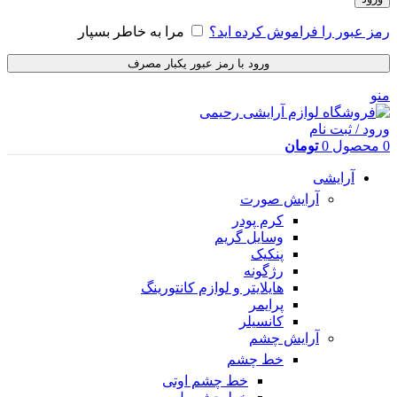
رمز عبور را فراموش کرده اید؟
مرا به خاطر بسپار
ورود با رمز عبور یکبار مصرف
منو
ورود / ثبت نام
0
محصول
0
تومان
آرایشی
آرایش صورت
کرم پودر
وسایل گریم
پنکیک
رژگونه
هایلایتر و لوازم کانتورینگ
پرایمر
کانسیلر
آرایش چشم
خط چشم
خط چشم اوتی