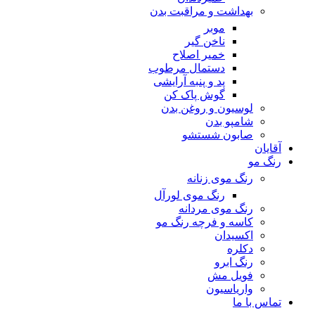
بهداشت و مراقبت بدن
موبر
ناخن گیر
خمیر اصلاح
دستمال مرطوب
پد و پنبه آرایشی
گوش پاک کن
لوسیون و روغن بدن
شامپو بدن
صابون شستشو
آقایان
رنگ مو
رنگ موی زنانه
رنگ موی لورآل
رنگ موی مردانه
کاسه و فرچه رنگ مو
اکسیدان
دکلره
رنگ ابرو
فویل مش
واریاسیون
تماس با ما