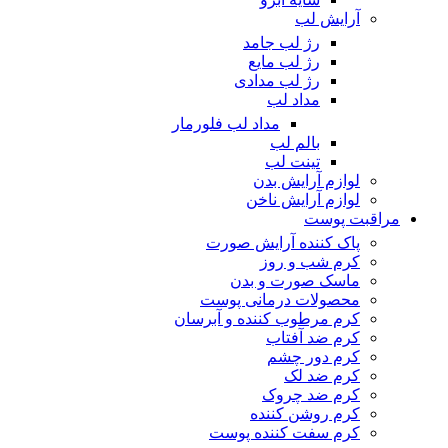
آرایش لب
رژ لب جامد
رژ لب مایع
رژ لب مدادی
مداد لب
مداد لب فلورمار
بالم لب
تینت لب
لوازم آرایش بدن
لوازم آرایش ناخن
مراقبت پوست
پاک کننده آرایش صورت
کرم شب و روز
ماسک صورت و بدن
محصولات درمانی پوست
کرم مرطوب کننده و آبرسان
کرم ضد آفتاب
کرم دور چشم
کرم ضد لک
کرم ضد چروک
کرم روشن کننده
کرم سفت کننده پوست