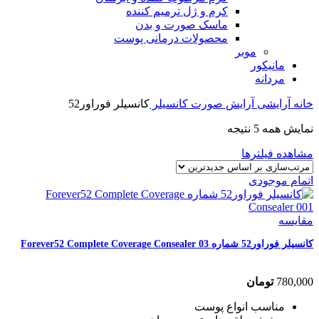
کرم و ژل ترمیم کننده
ماسک صورت و بدن
محصولات درمانی پوست
موبر
مانیکور
مردانه
خانه
آرایشی
آرایش صورت
کانسیلر
کانسیلر فوراور52
نمایش همه 5 نتیجه
مشاهده فیلترها
اتمام موجودی
مقایسه
کانسیلر فوراور52 شماره Forever52 Complete Coverage Consealer 03
780,000
تومان
مناسب انواع پوست