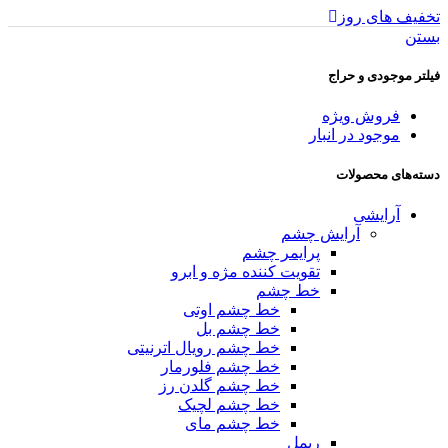
تخفیف های روز
بستن
فیلتر موجودی و حراج
فروش ویژه
موجود در انبار
دسته‌های محصولات
آرایشی
آرایش چشم
پرایمر چشم
تقویت کننده مژه و ابرو
خط چشم
خط چشم اوتی
خط چشم بل
خط چشم رویال اترنیتی
خط چشم فلورمار
خط چشم گلدن رز
خط چشم لچیک
خط چشم مای
ریمل