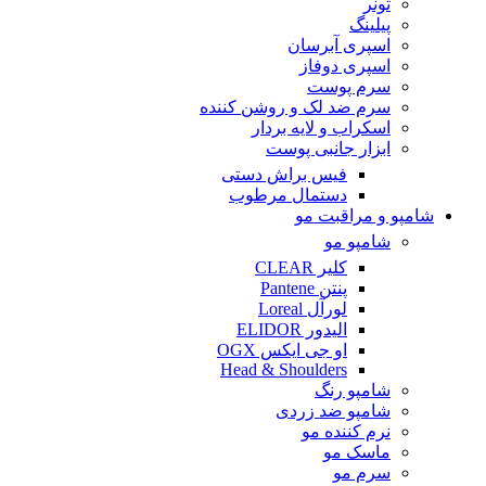
تونر
پیلینگ
اسپری آبرسان
اسپری دوفاز
سرم پوست
سرم ضد لک و روشن کننده
اسکراب و لایه بردار
ابزار جانبی پوست
فیس براش دستی
دستمال مرطوب
شامپو و مراقبت مو
شامپو مو
کلیر CLEAR
پنتن Pantene
لورآل Loreal
الیدور ELIDOR
او جی ایکس OGX
Head & Shoulders
شامپو رنگ
شامپو ضد زردی
نرم کننده مو
ماسک مو
سرم مو