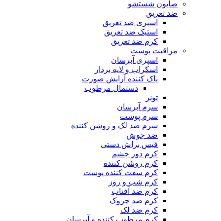
صابون شستشو
ضد تعریق
اسپری ضد تعریق
استیک ضد تعریق
کرم ضد تعریق
مراقبت پوست
اسپری آبرسان
اسکراب و لایه بردار
پاک کننده آرایش صورت
دستمال مرطوب
تونر
سرم آبرسان
سرم پوست
سرم ضد لک و روشن کننده
ضد جوش
فیس براش دستی
کرم دور چشم
کرم روشن کننده
کرم سفت کننده پوست
کرم شب و روز
کرم ضد آفتاب
کرم ضد چروک
کرم ضد لک
کرم مرطوب کننده و آبرسان