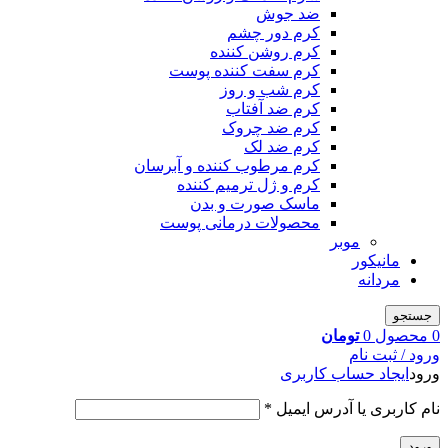
ضد جوش
کرم دور چشم
کرم روشن کننده
کرم سفت کننده پوست
کرم شب و روز
کرم ضد آفتاب
کرم ضد چروک
کرم ضد لک
کرم مرطوب کننده و آبرسان
کرم و ژل ترمیم کننده
ماسک صورت و بدن
محصولات درمانی پوست
موبر
مانیکور
مردانه
جستجو
0
محصول
0
تومان
ورود / ثبت نام
ورود
ایجاد حساب کاربری
نام کاربری یا آدرس ایمیل
*
ورود