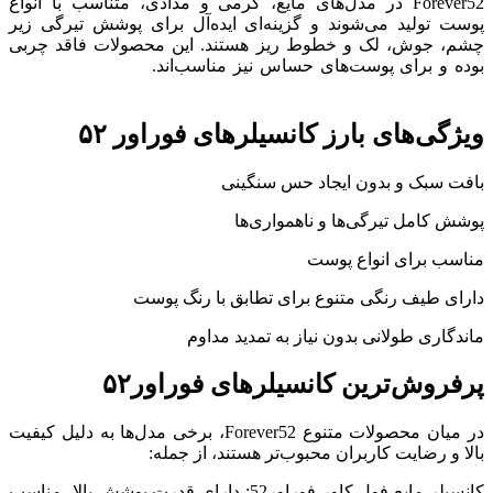
Forever52 در مدل‌های مایع، کرمی و مدادی، متناسب با انواع
پوست تولید می‌شوند و گزینه‌ای ایده‌آل برای پوشش تیرگی زیر
چشم، جوش، لک و خطوط ریز هستند. این محصولات فاقد چربی
بوده و برای پوست‌های حساس نیز مناسب‌اند.
خرید و قیمت انواع
کانسیلر فوراور52, Forever52 از فروشگاه آرایشی رحیمی.
ویژگی‌های بارز کانسیلرهای فوراور ۵۲
بافت سبک و بدون ایجاد حس سنگینی
پوشش کامل تیرگی‌ها و ناهمواری‌ها
مناسب برای انواع پوست
دارای طیف رنگی متنوع برای تطابق با رنگ پوست
ماندگاری طولانی بدون نیاز به تمدید مداوم
پرفروش‌ترین کانسیلرهای فوراور۵۲
در میان محصولات متنوع Forever52، برخی مدل‌ها به دلیل کیفیت
بالا و رضایت کاربران محبوب‌تر هستند، از جمله:
کانسیلر مایع فول کاور فوراور52: دارای قدرت پوشش بالا، مناسب