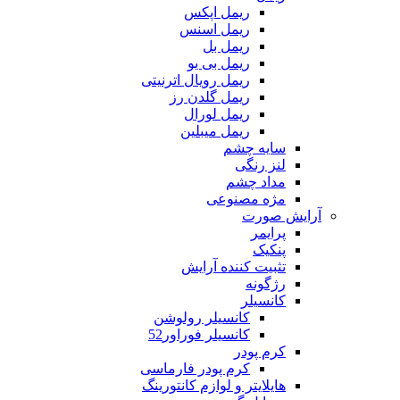
ریمل اپکس
ریمل اسنس
ریمل بل
ریمل بی یو
ریمل رویال اترنیتی
ریمل گلدن رز
ریمل لورال
ریمل میبلین
سایه چشم
لنز رنگی
مداد چشم
مژه مصنوعی
آرایش صورت
پرایمر
پنکیک
تثبیت کننده آرایش
رژگونه
کانسیلر
کانسیلر رولوشن
کانسیلر فوراور52
کرم پودر
کرم پودر فارماسی
هایلایتر و لوازم کانتورینگ