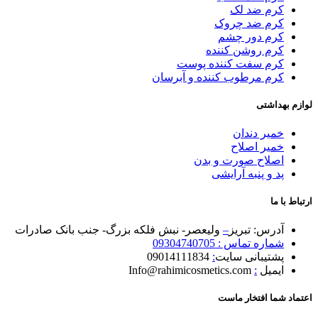
کرم ضد لک
کرم ضد چروک
کرم دور چشم
کرم روشن کننده
کرم سفت کننده پوست
کرم مرطوب کننده و آبرسان
لوازم بهداشتی
خمیر دندان
خمیر اصلاح
اصلاح صورت و بدن
پد و پنبه آرایشی
ارتباط با ما
آدرس: تبریز
–
ولیعصر- نبش فلکه بزرگ- جنب بانک صادرات
شماره تماس : 09304740705
پشتیبانی سایت
:
09014111834
ایمیل
:
Info@rahimicosmetics.com
اعتماد شما افتخار ماست