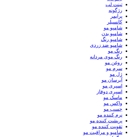
تینت لب
رژگونه
پرایمر
کانسیلر
شامپو مو
شامپو بدن
شامپو رنگ
شامپو ضد زردی
رنگ مو
رنگ موی مردانه
روغن مو
سرم مو
ژل مو
آبرسان مو
اسپری مو
اسپری دوفاز
ماسک مو
واکس مو
چسب مو
نرم کننده مو
پرپشت کننده مو
تقویت کننده مو
شامپو و مراقبت مو