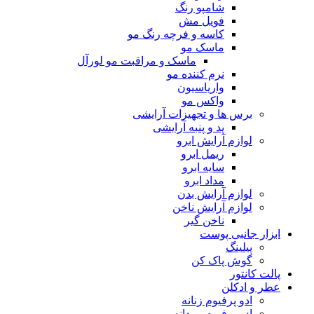
شامپو رنگ
فویل مش
کاسه و فرچه رنگ مو
ماسک مو
ماسک و مراقبت مو لورآل
نرم کننده مو
واریاسیون
واکس مو
برس ها و تجهیزات آرایشی
پد و پنبه آرایشی
لوازم آرایش ابرو
ریمل ابرو
سایه ابرو
مداد ابرو
لوازم آرایش بدن
لوازم آرایش ناخن
ناخن گیر
ابزار جانبی پوست
پیلینگ
گوش پاک کن
پالت کانتور
عطر و ادکلن
ادو پرفیوم زنانه
ادو پرفیوم مردانه