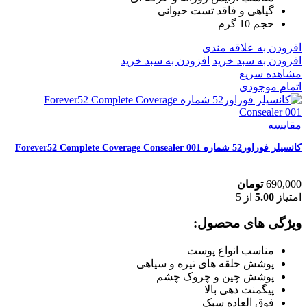
گیاهی و فاقد تست حیوانی
حجم 10 گرم
افزودن به علاقه مندی
افزودن به سبد خرید
افزودن به سبد خرید
مشاهده سریع
اتمام موجودی
مقایسه
کانسیلر فوراور52 شماره Forever52 Complete Coverage Consealer 001
690,000
تومان
امتیاز
5.00
از 5
ویژگی های محصول:
مناسب انواع پوست
پوشش حلقه های تیره و سیاهی
پوشش چین و چروک چشم
پیگمنت دهی بالا
فوق العاده سبک