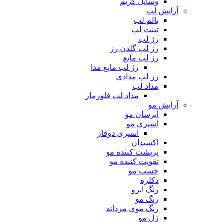
وسایل گریم
آرایش لب
بالم لب
تینت لب
رژ لب
رژ لب گلدن رز
رژ لب مایع
رژ لب مایع مدا
رژ لب مدادی
مداد لب
مداد لب فلورمار
آرایش مو
آبرسان مو
اسپری مو
اسپری دوفاز
اکسیدان
پرپشت کننده مو
تقویت کننده مو
چسب مو
دکلره
رنگ ابرو
رنگ مو
رنگ موی مردانه
ژل مو