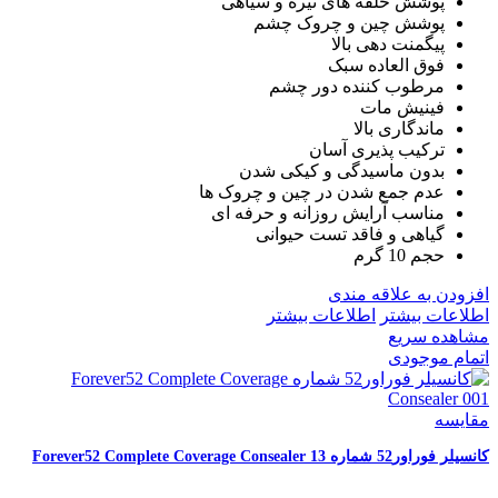
پوشش حلقه های تیره و سیاهی
پوشش چین و چروک چشم
پیگمنت دهی بالا
فوق العاده سبک
مرطوب کننده دور چشم
فینیش مات
ماندگاری بالا
ترکیب پذیری آسان
بدون ماسیدگی و کیکی شدن
عدم جمع شدن در چین و چروک ها
مناسب آرایش روزانه و حرفه ای
گیاهی و فاقد تست حیوانی
حجم 10 گرم
افزودن به علاقه مندی
اطلاعات بیشتر
اطلاعات بیشتر
مشاهده سریع
اتمام موجودی
مقایسه
کانسیلر فوراور52 شماره Forever52 Complete Coverage Consealer 13