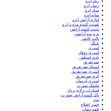
رنگ ابرو
ریمل ابرو
مداد ابرو
سایه ابرو
لوازم آرایش ابرو
تقویت کننده مژه و ابرو
تثبیت کننده آرایش
پد و پنبه آرایشی
پالت کانتور
پلینگ
اسپری
اسپری دوفاز
بادی اسپلش
ضد تعریق
استیک ضد تعریق
اسپری ضد تعریق
کرم ضد تعریق
اسپری آبرسان
ماسک صورت
اسکراب و لایه بردار
پاک کننده آرایش صورت
تونر
خمیر اصلاح
خمیردندان