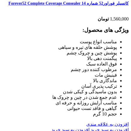
کانسیلر فوراور52 شماره Forever52 Complete Coverage Consealer 14
1,560,000
تومان
ویژگی های محصول:
مناسب انواع پوست
پوشش حلقه های تیره و سیاهی
پوشش چین و چروک چشم
پیگمنت دهی بالا
فوق العاده سبک
مرطوب کننده دور چشم
فینیش مات
ماندگاری بالا
ترکیب پذیری آسان
بدون ماسیدگی و کیکی شدن
عدم جمع شدن در چین و چروک ها
مناسب آرایش روزانه و حرفه ای
گیاهی و فاقد تست حیوانی
حجم 10 گرم
افزودن به علاقه مندی
افزودن به سبد خرید
افزودن به سبد خرید