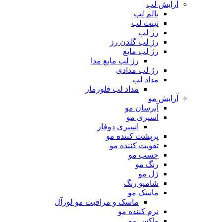
آرایش لب
بالم لب
تینت لب
رژ لب
رژ لب گلدن رز
رژ لب مایع
رژ لب مایع مدا
رژ لب مدادی
مداد لب
مداد لب فلورمار
آرایش مو
آبرسان مو
اسپری مو
اسپری دوفاز
پرپشت کننده مو
تقویت کننده مو
چسب مو
رنگ مو
ژل مو
شامپو رنگ
ماسک مو
ماسک و مراقبت مو لورآل
نرم کننده مو
واکس مو