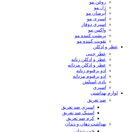
روغن مو
ژل مو
آبرسان مو
اسپری مو
اسپری دوفاز
واکس مو
پرپشت کننده مو
تقویت کننده مو
عطر و ادکلن
عطر جیبی
عطر و ادکلن زنانه
عطر و ادکلن مردانه
ادو پرفیوم زنانه
ادو پرفیوم مردانه
بادی اسپلش
اسپری
لوازم بهداشتی
ضد تعریق
اسپری ضد تعریق
استیک ضد تعریق
کرم ضد تعریق
بهداشت دهان و دندان
خمیردندان