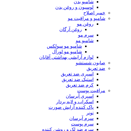
شامپو بدن
لوسیون و روغن بدن
خمیر اصلاح
شامپو و مراقبت مو
روغن مو
روغن آرگان
سرم مو
شامپو مو
شامپو مو سولکس
شامپو مو لورآل
لوازم آرایشی بهداشتی آقایان
صابون شستشو
ضد تعریق
اسپری ضد تعریق
استیک ضد تعریق
کرم ضد تعریق
مراقبت پوست
اسپری آبرسان
اسکراب و لایه بردار
پاک کننده آرایش صورت
تونر
سرم آبرسان
سرم پوست
سرم ضد لک و روشن کننده