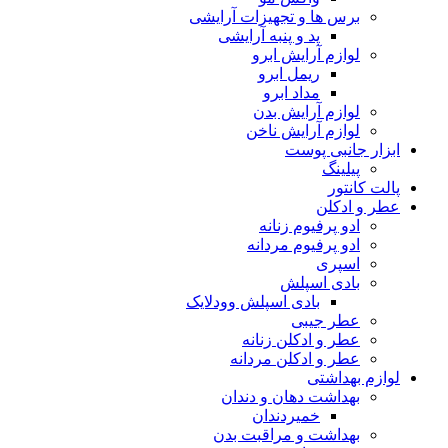
برس ها و تجهیزات آرایشی
پد و پنبه آرایشی
لوازم آرایش ابرو
ریمل ابرو
مداد ابرو
لوازم آرایش بدن
لوازم آرایش ناخن
ابزار جانبی پوست
پیلینگ
پالت کانتور
عطر و ادکلن
ادو پرفیوم زنانه
ادو پرفیوم مردانه
اسپری
بادی اسپلش
بادی اسپلش وودلایک
عطر جیبی
عطر و ادکلن زنانه
عطر و ادکلن مردانه
لوازم بهداشتی
بهداشت دهان و دندان
خمیردندان
بهداشت و مراقبت بدن