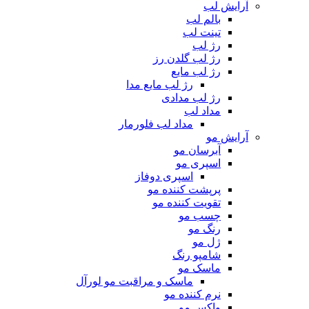
آرایش لب
بالم لب
تینت لب
رژ لب
رژ لب گلدن رز
رژ لب مایع
رژ لب مایع مدا
رژ لب مدادی
مداد لب
مداد لب فلورمار
آرایش مو
آبرسان مو
اسپری مو
اسپری دوفاز
پرپشت کننده مو
تقویت کننده مو
چسب مو
رنگ مو
ژل مو
شامپو رنگ
ماسک مو
ماسک و مراقبت مو لورآل
نرم کننده مو
واکس مو