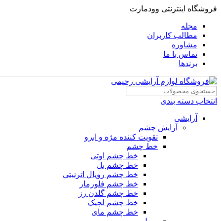
فروشگاه اینترنتی وودمارت
مجله
مطالب کاربران
مشاوره
تماس با ما
برندها
انتخاب دسته بندی
آرایشی
آرایش چشم
تقویت کننده مژه و ابرو
خط چشم
خط چشم اوتی
خط چشم بل
خط چشم رویال اترنیتی
خط چشم فلورمار
خط چشم گلدن رز
خط چشم لچیک
خط چشم مای