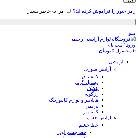
رمز عبور را فراموش کرده اید؟
مرا به خاطر بسپار
منو
ورود / ثبت نام
0
محصول
0
تومان
آرایشی
آرایش صورت
کرم پودر
وسایل گریم
پنکیک
رژگونه
هایلایتر و لوازم کانتورینگ
پرایمر
کانسیلر
آرایش چشم
خط چشم
خط چشم اوتی