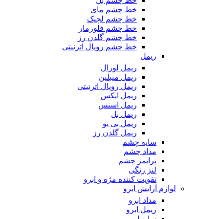
خط چشم بل
خط چشم مای
خط چشم لچیک
خط چشم فلورمار
خط چشم گلدن رز
خط چشم رویال اترنیتی
ریمل
ریمل لورال
ریمل میبلین
ریمل رویال اترنیتی
ریمل اپکس
ریمل اسنس
ریمل بل
ریمل بی یو
ریمل گلدن رز
سایه چشم
مداد چشم
پرایمر چشم
لنز رنگی
تقویت کننده مژه و ابرو
لوازم آرایش ابرو
مداد ابرو
ریمل ابرو
سایه ابرو