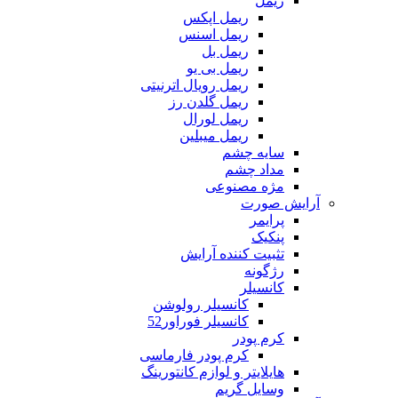
ریمل
ریمل اپکس
ریمل اسنس
ریمل بل
ریمل بی یو
ریمل رویال اترنیتی
ریمل گلدن رز
ریمل لورال
ریمل میبلین
سایه چشم
مداد چشم
مژه مصنوعی
آرایش صورت
پرایمر
پنکیک
تثبیت کننده آرایش
رژگونه
کانسیلر
کانسیلر رولوشن
کانسیلر فوراور52
کرم پودر
کرم پودر فارماسی
هایلایتر و لوازم کانتورینگ
وسایل گریم