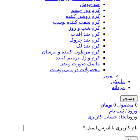
ضد جوش
کرم دور چشم
کرم روشن کننده
کرم سفت کننده پوست
کرم شب و روز
کرم ضد آفتاب
کرم ضد چروک
کرم ضد لک
کرم مرطوب کننده و آبرسان
کرم و ژل ترمیم کننده
ماسک صورت و بدن
محصولات درمانی پوست
موبر
مانیکور
مردانه
جستجو
0
محصول
0
تومان
ورود / ثبت نام
ورود
ایجاد حساب کاربری
نام کاربری یا آدرس ایمیل
*
ورود