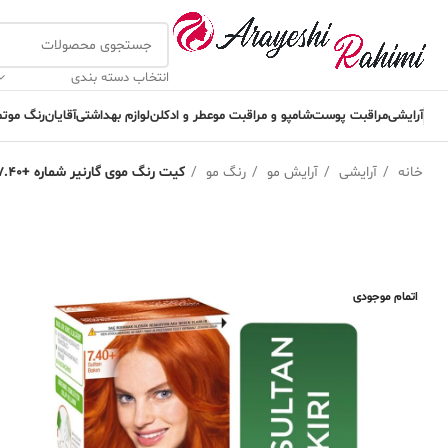
انتخاب دسته بندی
آرایشی
مراقبت پوست
شامپو و مراقبت مو
عطر و ادکلن
لوازم بهداشتی
آقایان
رنگ مو
تم
خانه
آرایشی
آرایش مو
رنگ مو
کیت رنگ موی گارنیر شماره +7.40 GARNIER Color naturals creme
اتمام موجودی