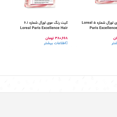
کیت رنگ موی لورآل شماره 5 Loreal
کیت رنگ موی لورآل شماره 6.1
r
Loreal Paris Excellence Hair
Paris Excellence
r
Color
ان
380,668
تومان
2
شتر
اطلاعات بیشتر