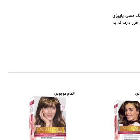
 کنند. رنگ شماره +7.40 این محصول در واقع رنگ مسی پاییزی
ار دارد. که به
دی
اتمام موجودی