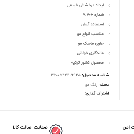
ایجاد درخشش طبیعی
شماره +7.40
استفاده آسان
مناسب انواع مو
حاوی ماسک مو
ماندگاری طولانی
محصول کشور ترکیه
شناسه محصول:
3600542419925
دسته:
رنگ مو
اشتراک گذاری:
 امن
ضمانت اصالت کالا