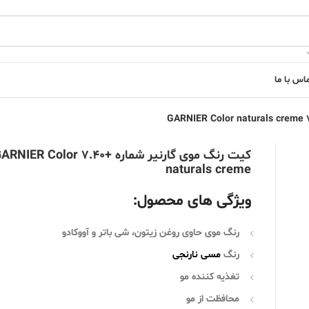
اس با ما
کیت رنگ موی گارنیر شماره +7.40 NIER Color
naturals creme
ویژگی های محصول:
رنگ موی حاوی روغن زیتون، شی باتر و آووکادو
رنگ
مسی نارنجی
تغذیه کننده مو
محافظت از مو