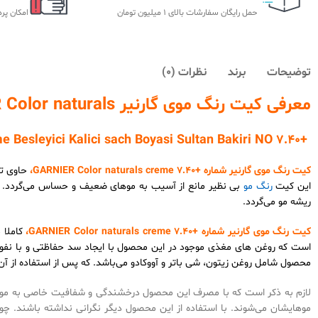
حمل رایگان سفارشات بالای 1 میلیون تومان
امکان پر
توضیحات
برند
نظرات (0)
معرفی کیت رنگ موی گارنیر GARNIER Color naturals
+GARNIER Color naturals creme Besleyici Kalici sach Boyasi Sultan Bakiri NO 7.40
کیت رنگ موی گارنیر شماره +7.40 GARNIER Color naturals creme،
حاوی تر
این کیت
رنگ مو
بی نظیر مانع از آسیب به موهای ضعیف و حساس می‌گردد. و
ریشه مو می‌گردد.
کیت رنگ موی گارنیر شماره +7.40 GARNIER Color naturals creme،
است که روغن های مغذی موجود در این محصول با ایجاد سد حفاظتی و با نفوذ 
محصول شامل روغن زیتون، شی باتر و آووکادو می‌باشد. که پس از استفاده از آن
لازم به ذکر است که با مصرف این محصول درخشندگی و شفافیت خاصی به موها
موهایشان می‌شوند. با استفاده از این محصول دیگر نگرانی نداشته باشند. چ