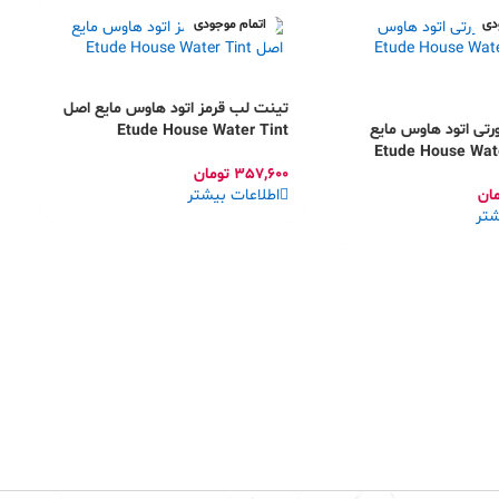
دی
اتمام موجودی
تینت لب قرمز اتود هاوس مایع اصل
تی اتود هاوس مایع
Etude House Water Tint
357,600
تومان
مان
اطلاعات بیشتر
شتر
پ
a
0
ا