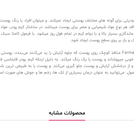
ر زیبا است که محدودیتی برای گونه های مختلف پوستی ایجاد نمیکند. و میتوان افراد با رنگ پ
اقد هر نوع مواد شیمیایی و مضر برای پوست میباشد. در ساختار کرم پودر، مواد
گاری بسیار بالا و با دوام کرم در تمام طول روز میشود. با فرمول کاملا سبک 
و باز بر روی سطح پوست ایجاد شود.
این کرم پودر فارماسی استی مات اصل شماره 01 Farmasi Stay Matte Foundation منافذ کوچک روی پوست که جلوه آرایش را بد می‌کنند می
بی میپوشاند و پوست را یک رنگ میکند. به دلیل اینکه کرم پودر فارماسی ف
 و از درخشش آرایش و پوست جلو گیری می‌کند. و پوست را به طبیعی ترین ش
صول. می‌توانید به عنوان درمان بسیاری از لک ها، زخم ها و جوش های صورت است
محصولات مشابه