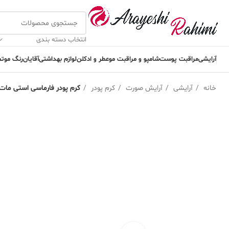
انتخاب دسته بندی
آرایشی
مراقبت پوست
شامپو و مراقبت مو
عطر و ادکلن
لوازم بهداشتی
آقایان
رنگ مو
تم
خانه
آرایشی
آرایش صورت
کرم پودر
کرم پودر فارماسی استی مات اصل شماره 01 oundation