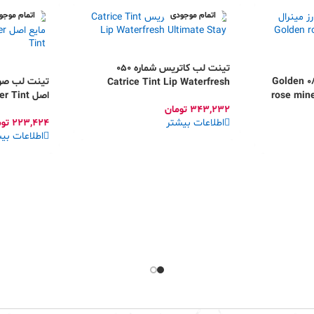
اتمام موجودی
اتمام موجو
تینت لب کاتریس شماره 050
هایلایتر گلدن رز مینرال 08 Golden
تینت لب صور
Catrice Tint Lip Waterfresh
rose mine
اصل Etude House Water Tint
Ultimate Stay
343,232
تومان
اطلاعات بیشتر
223,424
تو
اطلاعات بی