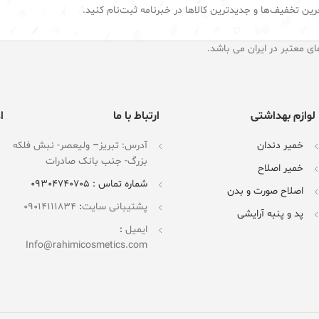
رین تخفیف‌ها و جدیدترین کالاها در خبرنامه ثبت‌نام کنید.
ای معتبر در ایران می باشد.
لوازم بهداشتی
ارتباط با ما
ا
خمیر دندان
آدرس: تبریز
–
ولیعصر- نبش فلکه
بزرگ- جنب بانک صادرات
خمیر اصلاح
شماره تماس : 09304740705
اصلاح صورت و بدن
پشتیبانی سایت
:
09014111834
پد و پنبه آرایشی
ایمیل
:
Info@rahimicosmetics.com