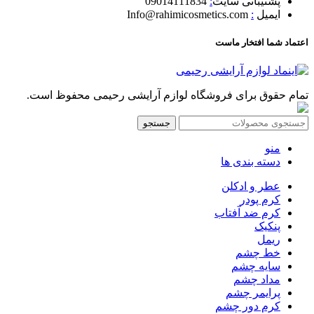
پشتیبانی سایت
:
09014111834
ایمیل
:
Info@rahimicosmetics.com
اعتماد شما افتخار ماست
تمام حقوق برای فروشگاه لوازم آرایشی رحیمی محفوظ است.
جستجو
منو
دسته بندی ها
عطر و ادکلن
کرم پودر
کرم ضد آفتاب
پنکیک
ریمل
خط چشم
سایه چشم
مداد چشم
پرایمر چشم
کرم دور چشم