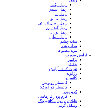
ریمل
ریمل اپکس
ریمل اسنس
ریمل بل
ریمل بی یو
ریمل رویال اترنیتی
ریمل گلدن رز
ریمل لورال
ریمل میبلین
سایه چشم
مداد چشم
مژه مصنوعی
آرایش صورت
پرایمر
پنکیک
تثبیت کننده آرایش
رژگونه
کانسیلر
کانسیلر رولوشن
کانسیلر فوراور52
کرم پودر
کرم پودر فارماسی
هایلایتر و لوازم کانتورینگ
وسایل گریم