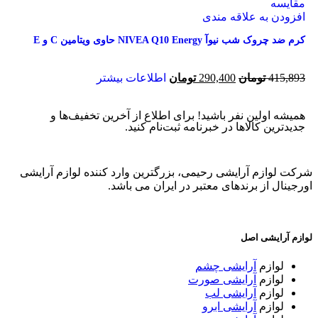
مقایسه
افزودن به علاقه مندی
کرم ضد چروک شب نیوآ NIVEA Q10 Energy حاوی ویتامین C و E
415,893
تومان
290,400
تومان
اطلاعات بیشتر
همیشه اولین نفر باشید! برای اطلاع از آخرین تخفیف‌ها و
جدیدترین کالاها در خبرنامه ثبت‌نام کنید.
شرکت لوازم آرایشی رحیمی، بزرگترین وارد کننده لوازم آرایشی
اورجینال از برندهای معتبر در ایران می باشد.
لوازم آرایشی اصل
لوازم
آرایشی چشم
لوازم
آرایشی صورت
لوازم
آرایشی لب
لوازم
آرایشی ابرو