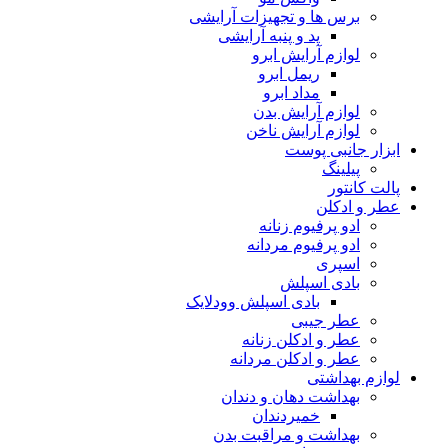
برس ها و تجهیزات آرایشی
پد و پنبه آرایشی
لوازم آرایش ابرو
ریمل ابرو
مداد ابرو
لوازم آرایش بدن
لوازم آرایش ناخن
ابزار جانبی پوست
پیلینگ
پالت کانتور
عطر و ادکلن
ادو پرفیوم زنانه
ادو پرفیوم مردانه
اسپری
بادی اسپلش
بادی اسپلش وودلایک
عطر جیبی
عطر و ادکلن زنانه
عطر و ادکلن مردانه
لوازم بهداشتی
بهداشت دهان و دندان
خمیردندان
بهداشت و مراقبت بدن