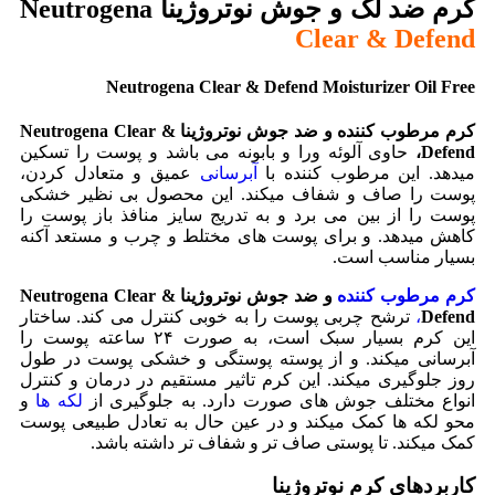
کرم ضد لک و جوش نوتروژینا Neutrogena
Clear & Defend
Neutrogena Clear & Defend Moisturizer Oil Free
کرم مرطوب کننده و ضد جوش نوتروژینا Neutrogena Clear &
Defend،
حاوی آلوئه ورا و بابونه می باشد و پوست را تسکین
میدهد. این مرطوب کننده با
آبرسانی
عمیق و متعادل کردن،
پوست را صاف و شفاف میکند. این محصول بی نظیر خشکی
پوست را از بین می برد و به تدریج سایز منافذ باز پوست را
کاهش میدهد. و برای پوست های مختلط و چرب و مستعد آکنه
بسیار مناسب است.
کرم مرطوب کننده
و ضد جوش نوتروژینا Neutrogena Clear &
Defend
،
ترشح چربی پوست را به خوبی کنترل می کند. ساختار
این کرم بسیار سبک است، به صورت ۲۴ ساعته پوست را
آبرسانی میکند. و از پوسته پوستگی و خشکی پوست در طول
روز جلوگیری میکند. این کرم تاثیر مستقیم در درمان و کنترل
انواع مختلف جوش های صورت دارد. به جلوگیری از
لکه ها
و
محو لکه ها کمک میکند و در عین حال به تعادل طبیعی پوست
کمک میکند. تا پوستی صاف تر و شفاف تر داشته باشد.
کاربردهای کرم نوتروژینا