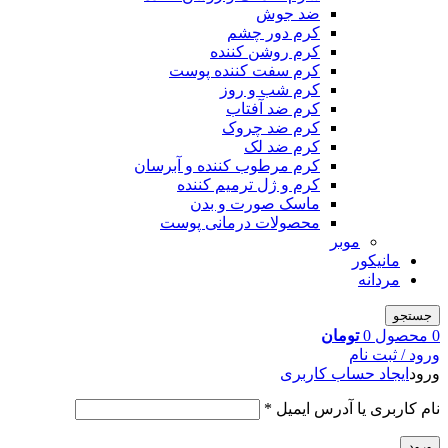
ضد جوش
کرم دور چشم
کرم روشن کننده
کرم سفت کننده پوست
کرم شب و روز
کرم ضد آفتاب
کرم ضد چروک
کرم ضد لک
کرم مرطوب کننده و آبرسان
کرم و ژل ترمیم کننده
ماسک صورت و بدن
محصولات درمانی پوست
موبر
مانیکور
مردانه
جستجو
0
محصول
0
تومان
ورود / ثبت نام
ورود
ایجاد حساب کاربری
نام کاربری یا آدرس ایمیل
*
ورود