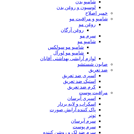
شامپو بدن
لوسیون و روغن بدن
خمیر اصلاح
شامپو و مراقبت مو
روغن مو
روغن آرگان
سرم مو
شامپو مو
شامپو مو سولکس
شامپو مو لورآل
لوازم آرایشی بهداشتی آقایان
صابون شستشو
ضد تعریق
اسپری ضد تعریق
استیک ضد تعریق
کرم ضد تعریق
مراقبت پوست
اسپری آبرسان
اسکراب و لایه بردار
پاک کننده آرایش صورت
تونر
سرم آبرسان
سرم پوست
سرم ضد لک و روشن کننده