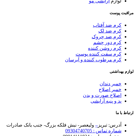
لوازم
آرایشی مو
مراقبت پوست
کرم ضد آفتاب
کرم ضد لک
کرم ضد چروک
کرم دور چشم
کرم روشن کننده
کرم سفت کننده پوست
کرم مرطوب کننده و آبرسان
لوازم بهداشتی
خمیر دندان
خمیر اصلاح
اصلاح صورت و بدن
پد و پنبه آرایشی
ارتباط با ما
آدرس: تبریز
–
ولیعصر- نبش فلکه بزرگ- جنب بانک صادرات
شماره تماس : 09304740705