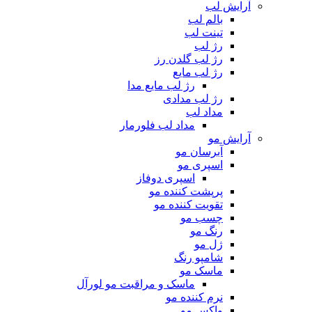
آرایش لب
بالم لب
تینت لب
رژ لب
رژ لب گلدن رز
رژ لب مایع
رژ لب مایع مدا
رژ لب مدادی
مداد لب
مداد لب فلورمار
آرایش مو
آبرسان مو
اسپری مو
اسپری دوفاز
پرپشت کننده مو
تقویت کننده مو
چسب مو
رنگ مو
ژل مو
شامپو رنگ
ماسک مو
ماسک و مراقبت مو لورآل
نرم کننده مو
واکس مو