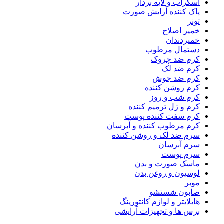
اسکراب و لایه بردار
پاک کننده آرایش صورت
تونر
خمیر اصلاح
خمیردندان
دستمال مرطوب
کرم ضد چروک
کرم ضد لک
کرم ضد جوش
کرم روشن کننده
کرم شب و روز
کرم و ژل ترمیم کننده
کرم سفت کننده پوست
کرم مرطوب کننده و آبرسان
سرم ضد لک و روشن کننده
سرم آبرسان
سرم پوست
ماسک صورت و بدن
لوسیون و روغن بدن
موبر
صابون شستشو
هایلایتر و لوازم کانتورینگ
برس ها و تجهیزات آرایشی