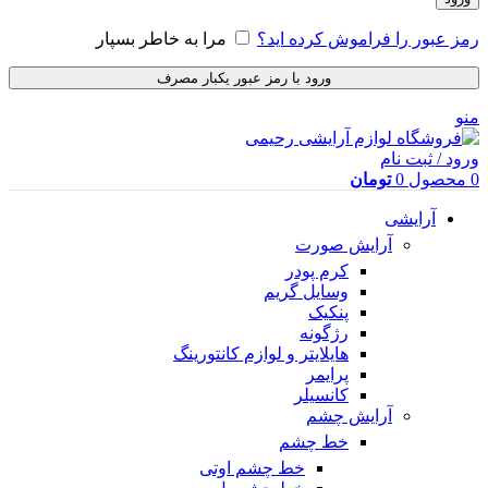
رمز عبور را فراموش کرده اید؟
مرا به خاطر بسپار
ورود با رمز عبور یکبار مصرف
منو
ورود / ثبت نام
0
محصول
0
تومان
آرایشی
آرایش صورت
کرم پودر
وسایل گریم
پنکیک
رژگونه
هایلایتر و لوازم کانتورینگ
پرایمر
کانسیلر
آرایش چشم
خط چشم
خط چشم اوتی