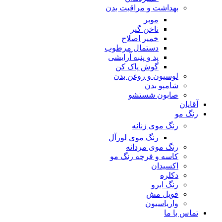
بهداشت و مراقبت بدن
موبر
ناخن گیر
خمیر اصلاح
دستمال مرطوب
پد و پنبه آرایشی
گوش پاک کن
لوسیون و روغن بدن
شامپو بدن
صابون شستشو
آقایان
رنگ مو
رنگ موی زنانه
رنگ موی لورآل
رنگ موی مردانه
کاسه و فرچه رنگ مو
اکسیدان
دکلره
رنگ ابرو
فویل مش
واریاسیون
تماس با ما