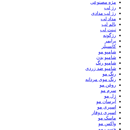
مژه مصنوعی
رژ لب
رژ لب مدادی
مداد لب
بالم لب
تینت لب
رژگونه
پرایمر
کانسیلر
شامپو مو
شامپو بدن
شامپو رنگ
شامپو ضد زردی
رنگ مو
رنگ موی مردانه
روغن مو
سرم مو
ژل مو
آبرسان مو
اسپری مو
اسپری دوفاز
ماسک مو
واکس مو
چسب مو