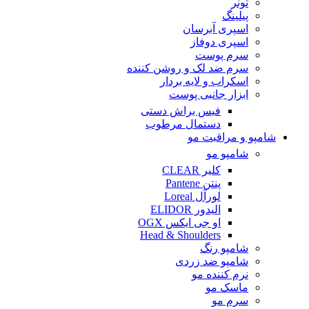
تونر
پیلینگ
اسپری آبرسان
اسپری دوفاز
سرم پوست
سرم ضد لک و روشن کننده
اسکراب و لایه بردار
ابزار جانبی پوست
فیس براش دستی
دستمال مرطوب
شامپو و مراقبت مو
شامپو مو
کلیر CLEAR
پنتن Pantene
لورآل Loreal
الیدور ELIDOR
او جی ایکس OGX
Head & Shoulders
شامپو رنگ
شامپو ضد زردی
نرم کننده مو
ماسک مو
سرم مو