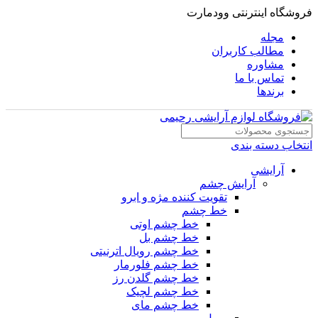
فروشگاه اینترنتی وودمارت
مجله
مطالب کاربران
مشاوره
تماس با ما
برندها
انتخاب دسته بندی
آرایشی
آرایش چشم
تقویت کننده مژه و ابرو
خط چشم
خط چشم اوتی
خط چشم بل
خط چشم رویال اترنیتی
خط چشم فلورمار
خط چشم گلدن رز
خط چشم لچیک
خط چشم مای