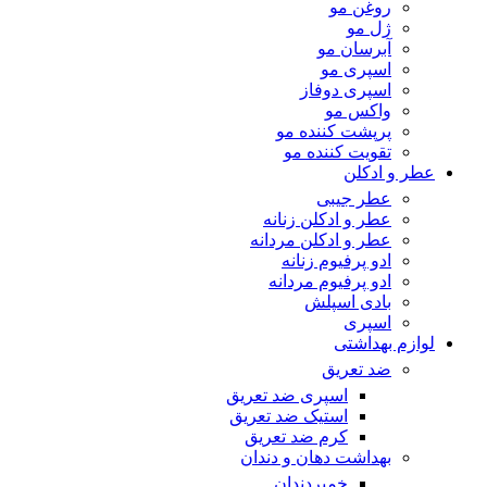
روغن مو
ژل مو
آبرسان مو
اسپری مو
اسپری دوفاز
واکس مو
پرپشت کننده مو
تقویت کننده مو
عطر و ادکلن
عطر جیبی
عطر و ادکلن زنانه
عطر و ادکلن مردانه
ادو پرفیوم زنانه
ادو پرفیوم مردانه
بادی اسپلش
اسپری
لوازم بهداشتی
ضد تعریق
اسپری ضد تعریق
استیک ضد تعریق
کرم ضد تعریق
بهداشت دهان و دندان
خمیردندان