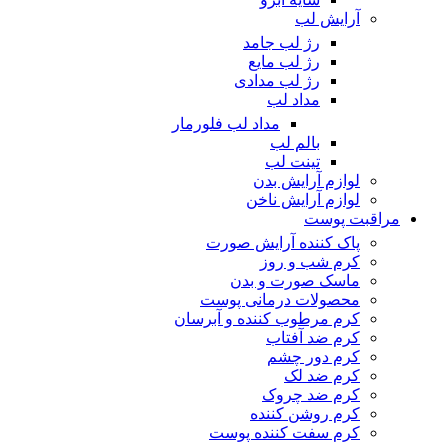
آرایش لب
رژ لب جامد
رژ لب مایع
رژ لب مدادی
مداد لب
مداد لب فلورمار
بالم لب
تینت لب
لوازم آرایش بدن
لوازم آرایش ناخن
مراقبت پوست
پاک کننده آرایش صورت
کرم شب و روز
ماسک صورت و بدن
محصولات درمانی پوست
کرم مرطوب کننده و آبرسان
کرم ضد آفتاب
کرم دور چشم
کرم ضد لک
کرم ضد چروک
کرم روشن کننده
کرم سفت کننده پوست