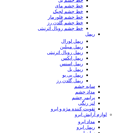
خط چشم بل
خط چشم مای
خط چشم لچیک
خط چشم فلورمار
خط چشم گلدن رز
خط چشم رویال اترنیتی
ریمل
ریمل لورال
ریمل میبلین
ریمل رویال اترنیتی
ریمل اپکس
ریمل اسنس
ریمل بل
ریمل بی یو
ریمل گلدن رز
سایه چشم
مداد چشم
پرایمر چشم
لنز رنگی
تقویت کننده مژه و ابرو
لوازم آرایش ابرو
مداد ابرو
ریمل ابرو
سایه ابرو