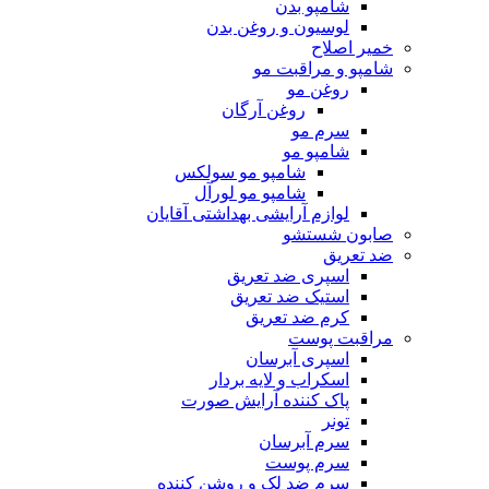
شامپو بدن
لوسیون و روغن بدن
خمیر اصلاح
شامپو و مراقبت مو
روغن مو
روغن آرگان
سرم مو
شامپو مو
شامپو مو سولکس
شامپو مو لورآل
لوازم آرایشی بهداشتی آقایان
صابون شستشو
ضد تعریق
اسپری ضد تعریق
استیک ضد تعریق
کرم ضد تعریق
مراقبت پوست
اسپری آبرسان
اسکراب و لایه بردار
پاک کننده آرایش صورت
تونر
سرم آبرسان
سرم پوست
سرم ضد لک و روشن کننده