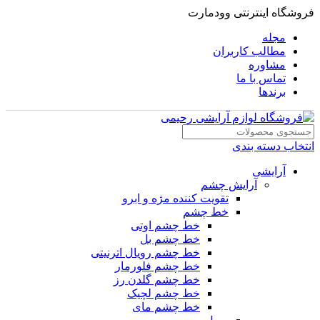
فروشگاه اینترنتی وودمارت
مجله
مطالب کاربران
مشاوره
تماس با ما
برندها
انتخاب دسته بندی
آرایشی
آرایش چشم
تقویت کننده مژه و ابرو
خط چشم
خط چشم اوتی
خط چشم بل
خط چشم رویال اترنیتی
خط چشم فلورمار
خط چشم گلدن رز
خط چشم لچیک
خط چشم مای