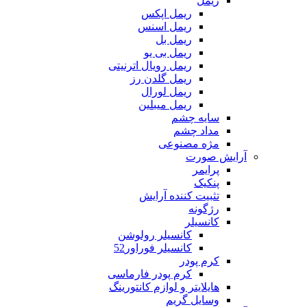
ریمل
ریمل اپکس
ریمل اسنس
ریمل بل
ریمل بی یو
ریمل رویال اترنیتی
ریمل گلدن رز
ریمل لورال
ریمل میبلین
سایه چشم
مداد چشم
مژه مصنوعی
آرایش صورت
پرایمر
پنکیک
تثبیت کننده آرایش
رژگونه
کانسیلر
کانسیلر رولوشن
کانسیلر فوراور52
کرم پودر
کرم پودر فارماسی
هایلایتر و لوازم کانتورینگ
وسایل گریم