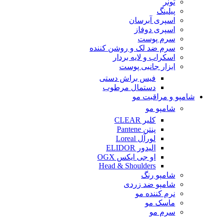
تونر
پیلینگ
اسپری آبرسان
اسپری دوفاز
سرم پوست
سرم ضد لک و روشن کننده
اسکراب و لایه بردار
ابزار جانبی پوست
فیس براش دستی
دستمال مرطوب
شامپو و مراقبت مو
شامپو مو
کلیر CLEAR
پنتن Pantene
لورآل Loreal
الیدور ELIDOR
او جی ایکس OGX
Head & Shoulders
شامپو رنگ
شامپو ضد زردی
نرم کننده مو
ماسک مو
سرم مو