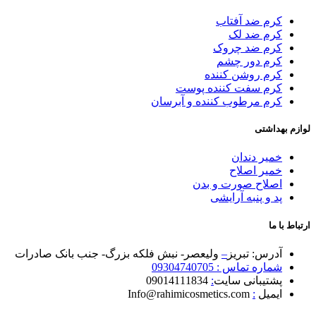
کرم ضد آفتاب
کرم ضد لک
کرم ضد چروک
کرم دور چشم
کرم روشن کننده
کرم سفت کننده پوست
کرم مرطوب کننده و آبرسان
لوازم بهداشتی
خمیر دندان
خمیر اصلاح
اصلاح صورت و بدن
پد و پنبه آرایشی
ارتباط با ما
آدرس: تبریز
–
ولیعصر- نبش فلکه بزرگ- جنب بانک صادرات
شماره تماس : 09304740705
پشتیبانی سایت
:
09014111834
ایمیل
:
Info@rahimicosmetics.com