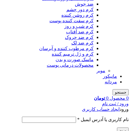
ضد جوش
کرم دور چشم
کرم روشن کننده
کرم سفت کننده پوست
کرم شب و روز
کرم ضد آفتاب
کرم ضد چروک
کرم ضد لک
کرم مرطوب کننده و آبرسان
کرم و ژل ترمیم کننده
ماسک صورت و بدن
محصولات درمانی پوست
موبر
مانیکور
مردانه
جستجو
0
محصول
0
تومان
ورود / ثبت نام
ورود
ایجاد حساب کاربری
نام کاربری یا آدرس ایمیل
*
ورود