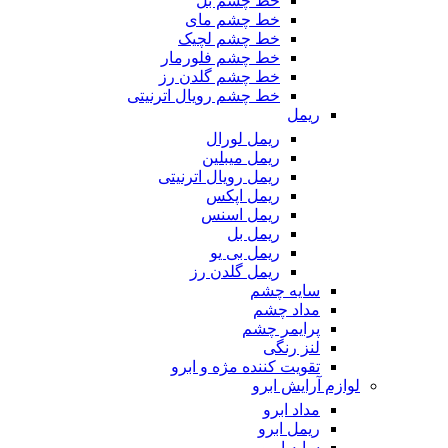
خط چشم بل
خط چشم مای
خط چشم لچیک
خط چشم فلورمار
خط چشم گلدن رز
خط چشم رویال اترنیتی
ریمل
ریمل لورال
ریمل میبلین
ریمل رویال اترنیتی
ریمل اپکس
ریمل اسنس
ریمل بل
ریمل بی یو
ریمل گلدن رز
سایه چشم
مداد چشم
پرایمر چشم
لنز رنگی
تقویت کننده مژه و ابرو
لوازم آرایش ابرو
مداد ابرو
ریمل ابرو
سایه ابرو