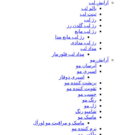
آرایش لب
بالم لب
تینت لب
رژ لب
رژ لب گلدن رز
رژ لب مایع
رژ لب مایع مدا
رژ لب مدادی
مداد لب
مداد لب فلورمار
آرایش مو
آبرسان مو
اسپری مو
اسپری دوفاز
پرپشت کننده مو
تقویت کننده مو
چسب مو
رنگ مو
ژل مو
شامپو رنگ
ماسک مو
ماسک و مراقبت مو لورآل
نرم کننده مو
واکس مو