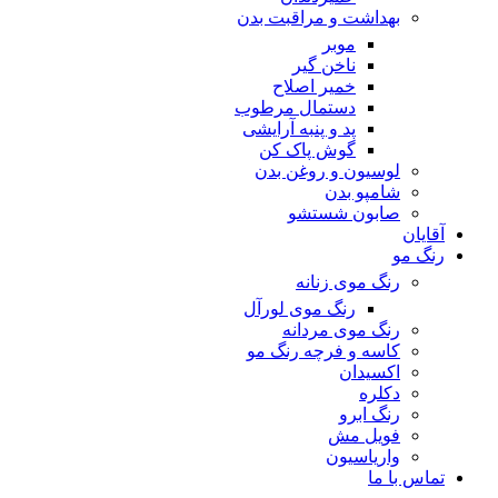
بهداشت و مراقبت بدن
موبر
ناخن گیر
خمیر اصلاح
دستمال مرطوب
پد و پنبه آرایشی
گوش پاک کن
لوسیون و روغن بدن
شامپو بدن
صابون شستشو
آقایان
رنگ مو
رنگ موی زنانه
رنگ موی لورآل
رنگ موی مردانه
کاسه و فرچه رنگ مو
اکسیدان
دکلره
رنگ ابرو
فویل مش
واریاسیون
تماس با ما