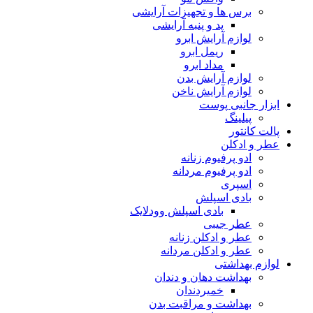
برس ها و تجهیزات آرایشی
پد و پنبه آرایشی
لوازم آرایش ابرو
ریمل ابرو
مداد ابرو
لوازم آرایش بدن
لوازم آرایش ناخن
ابزار جانبی پوست
پیلینگ
پالت کانتور
عطر و ادکلن
ادو پرفیوم زنانه
ادو پرفیوم مردانه
اسپری
بادی اسپلش
بادی اسپلش وودلایک
عطر جیبی
عطر و ادکلن زنانه
عطر و ادکلن مردانه
لوازم بهداشتی
بهداشت دهان و دندان
خمیردندان
بهداشت و مراقبت بدن