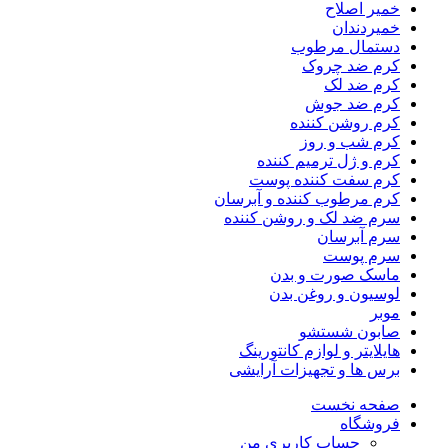
خمیر اصلاح
خمیردندان
دستمال مرطوب
کرم ضد چروک
کرم ضد لک
کرم ضد جوش
کرم روشن کننده
کرم شب و روز
کرم و ژل ترمیم کننده
کرم سفت کننده پوست
کرم مرطوب کننده و آبرسان
سرم ضد لک و روشن کننده
سرم آبرسان
سرم پوست
ماسک صورت و بدن
لوسیون و روغن بدن
موبر
صابون شستشو
هایلایتر و لوازم کانتورینگ
برس ها و تجهیزات آرایشی
صفحه نخست
فروشگاه
حساب کاربری من