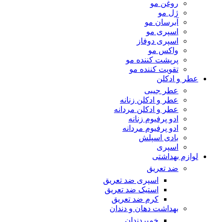
روغن مو
ژل مو
آبرسان مو
اسپری مو
اسپری دوفاز
واکس مو
پرپشت کننده مو
تقویت کننده مو
عطر و ادکلن
عطر جیبی
عطر و ادکلن زنانه
عطر و ادکلن مردانه
ادو پرفیوم زنانه
ادو پرفیوم مردانه
بادی اسپلش
اسپری
لوازم بهداشتی
ضد تعریق
اسپری ضد تعریق
استیک ضد تعریق
کرم ضد تعریق
بهداشت دهان و دندان
خمیردندان