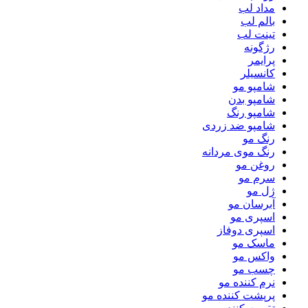
مداد لب
بالم لب
تینت لب
رژگونه
پرایمر
کانسیلر
شامپو مو
شامپو بدن
شامپو رنگ
شامپو ضد زردی
رنگ مو
رنگ موی مردانه
روغن مو
سرم مو
ژل مو
آبرسان مو
اسپری مو
اسپری دوفاز
ماسک مو
واکس مو
چسب مو
نرم کننده مو
پرپشت کننده مو