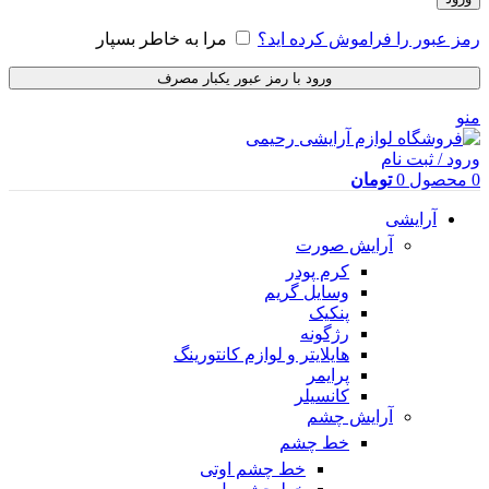
رمز عبور را فراموش کرده اید؟
مرا به خاطر بسپار
ورود با رمز عبور یکبار مصرف
منو
ورود / ثبت نام
0
محصول
0
تومان
آرایشی
آرایش صورت
کرم پودر
وسایل گریم
پنکیک
رژگونه
هایلایتر و لوازم کانتورینگ
پرایمر
کانسیلر
آرایش چشم
خط چشم
خط چشم اوتی