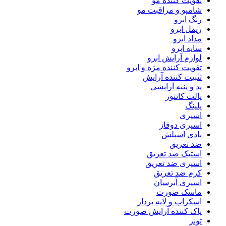
تقویت کننده مو
شامپو و مراقبت مو
رنگ ابرو
ریمل ابرو
مداد ابرو
سایه ابرو
لوازم آرایش ابرو
تقویت کننده مژه و ابرو
تثبیت کننده آرایش
پد و پنبه آرایشی
پالت کانتور
پلینگ
اسپری
اسپری دوفاز
بادی اسپلش
ضد تعریق
استیک ضد تعریق
اسپری ضد تعریق
کرم ضد تعریق
اسپری آبرسان
ماسک صورت
اسکراب و لایه بردار
پاک کننده آرایش صورت
تونر