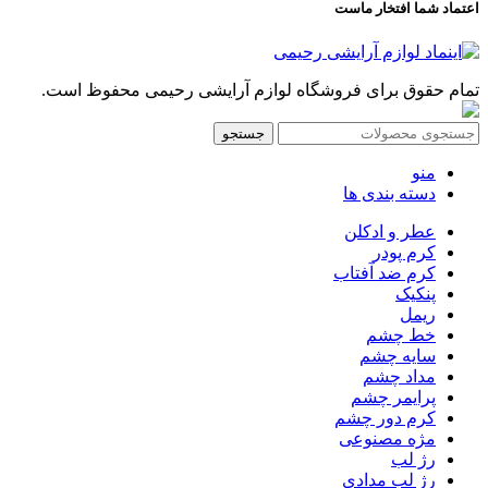
اعتماد شما افتخار ماست
تمام حقوق برای فروشگاه لوازم آرایشی رحیمی محفوظ است.
جستجو
منو
دسته بندی ها
عطر و ادکلن
کرم پودر
کرم ضد آفتاب
پنکیک
ریمل
خط چشم
سایه چشم
مداد چشم
پرایمر چشم
کرم دور چشم
مژه مصنوعی
رژ لب
رژ لب مدادی