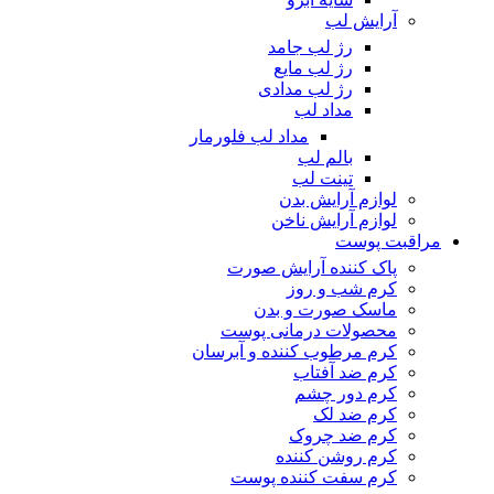
آرایش لب
رژ لب جامد
رژ لب مایع
رژ لب مدادی
مداد لب
مداد لب فلورمار
بالم لب
تینت لب
لوازم آرایش بدن
لوازم آرایش ناخن
مراقبت پوست
پاک کننده آرایش صورت
کرم شب و روز
ماسک صورت و بدن
محصولات درمانی پوست
کرم مرطوب کننده و آبرسان
کرم ضد آفتاب
کرم دور چشم
کرم ضد لک
کرم ضد چروک
کرم روشن کننده
کرم سفت کننده پوست