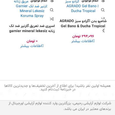
اتمام موجودی
اتمام موجودی
شامپو بدن آگرادو سبز AGRADO
اسپری ضد تعریق گارنیر ضد لک
Gel Bano & Ducha Tropical
زنانه garnier mineral lekesiz
294,096
تومان
koruma
اطلاعات بیشتر
0
تومان
مام
اطلاعات بیشتر
راک اصل ck
همیشه اولین نفر باشید! برای اطلاع از آخرین تخفیف‌ها و جدیدترین کالاها
در خبرنامه ثبت‌نام کنید.
شرکت لوازم آرایشی رحیمی، بزرگترین وارد کننده لوازم آرایشی اورجینال از
برندهای معتبر در ایران می باشد.