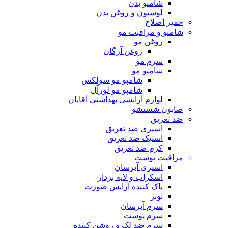
شامپو بدن
لوسیون و روغن بدن
خمیر اصلاح
شامپو و مراقبت مو
روغن مو
روغن آرگان
سرم مو
شامپو مو
شامپو مو سولکس
شامپو مو لورآل
لوازم آرایشی بهداشتی آقایان
صابون شستشو
ضد تعریق
اسپری ضد تعریق
استیک ضد تعریق
کرم ضد تعریق
مراقبت پوست
اسپری آبرسان
اسکراب و لایه بردار
پاک کننده آرایش صورت
تونر
سرم آبرسان
سرم پوست
سرم ضد لک و روشن کننده