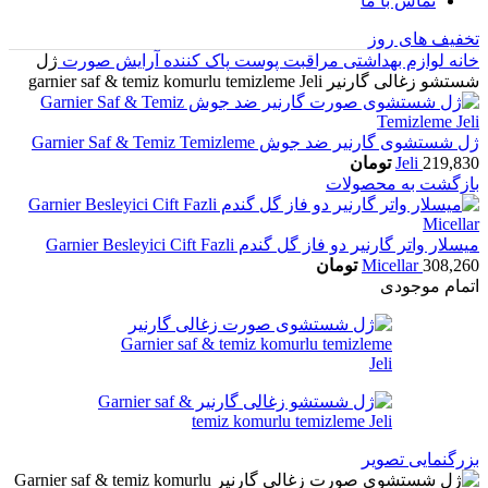
تماس با ما
تخفیف های روز
خانه
لوازم بهداشتی
مراقبت پوست
پاک کننده آرایش صورت
ژل
شستشو زغالی گارنیر garnier saf & temiz komurlu temizleme Jeli
ژل شستشوی گارنیر ضد جوش Garnier Saf & Temiz Temizleme
219,830
Jeli
تومان
بازگشت به محصولات
میسلار واتر گارنیر دو فاز گل گندم Garnier Besleyici Cift Fazli
308,260
Micellar
تومان
اتمام موجودی
بزرگنمایی تصویر