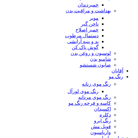
خمیردندان
بهداشت و مراقبت بدن
موبر
ناخن گیر
خمیر اصلاح
دستمال مرطوب
پد و پنبه آرایشی
گوش پاک کن
لوسیون و روغن بدن
شامپو بدن
صابون شستشو
آقایان
رنگ مو
رنگ موی زنانه
رنگ موی لورآل
رنگ موی مردانه
کاسه و فرچه رنگ مو
اکسیدان
دکلره
رنگ ابرو
فویل مش
واریاسیون