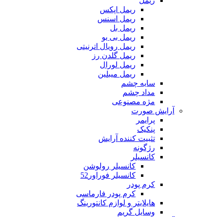
ریمل
ریمل اپکس
ریمل اسنس
ریمل بل
ریمل بی یو
ریمل رویال اترنیتی
ریمل گلدن رز
ریمل لورال
ریمل میبلین
سایه چشم
مداد چشم
مژه مصنوعی
آرایش صورت
پرایمر
پنکیک
تثبیت کننده آرایش
رژگونه
کانسیلر
کانسیلر رولوشن
کانسیلر فوراور52
کرم پودر
کرم پودر فارماسی
هایلایتر و لوازم کانتورینگ
وسایل گریم