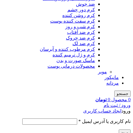
ضد جوش
کرم دور چشم
کرم روشن کننده
کرم سفت کننده پوست
کرم شب و روز
کرم ضد آفتاب
کرم ضد چروک
کرم ضد لک
کرم مرطوب کننده و آبرسان
کرم و ژل ترمیم کننده
ماسک صورت و بدن
محصولات درمانی پوست
موبر
مانیکور
مردانه
جستجو
0
محصول
0
تومان
ورود / ثبت نام
ورود
ایجاد حساب کاربری
نام کاربری یا آدرس ایمیل
*
ورود