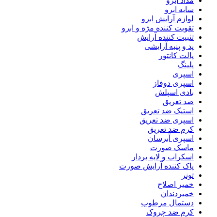
مداد ابرو
سایه ابرو
لوازم آرایش ابرو
تقویت کننده مژه و ابرو
تثبیت کننده آرایش
پد و پنبه آرایشی
پالت کانتور
پلینگ
اسپری
اسپری دوفاز
بادی اسپلش
ضد تعریق
استیک ضد تعریق
اسپری ضد تعریق
کرم ضد تعریق
اسپری آبرسان
ماسک صورت
اسکراب و لایه بردار
پاک کننده آرایش صورت
تونر
خمیر اصلاح
خمیردندان
دستمال مرطوب
کرم ضد چروک