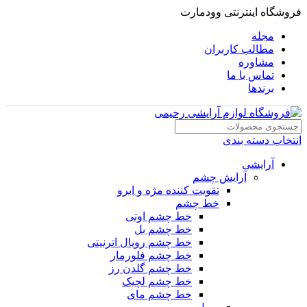
فروشگاه اینترنتی وودمارت
مجله
مطالب کاربران
مشاوره
تماس با ما
برندها
انتخاب دسته بندی
آرایشی
آرایش چشم
تقویت کننده مژه و ابرو
خط چشم
خط چشم اوتی
خط چشم بل
خط چشم رویال اترنیتی
خط چشم فلورمار
خط چشم گلدن رز
خط چشم لچیک
خط چشم مای