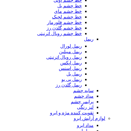
خط چشم اوتی
خط چشم بل
خط چشم مای
خط چشم لچیک
خط چشم فلورمار
خط چشم گلدن رز
خط چشم رویال اترنیتی
ریمل
ریمل لورال
ریمل میبلین
ریمل رویال اترنیتی
ریمل اپکس
ریمل اسنس
ریمل بل
ریمل بی یو
ریمل گلدن رز
سایه چشم
مداد چشم
پرایمر چشم
لنز رنگی
تقویت کننده مژه و ابرو
لوازم آرایش ابرو
مداد ابرو
ریمل ابرو