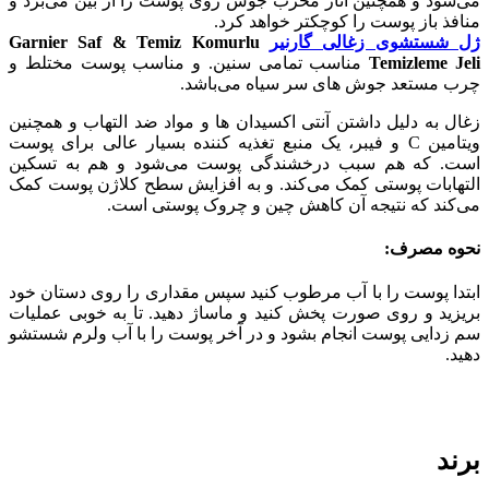
می‌شود و همچنین اثار مخرب جوش روی پوست را از بین می‌برد و
منافذ باز پوست را کوچکتر خواهد کرد.
ژل شستشوی زغالی گارنیر
Garnier Saf & Temiz Komurlu
Temizleme Jeli
مناسب تمامی سنین. و مناسب پوست مختلط و
چرب مستعد جوش های سر سیاه می‌باشد.
زغال به دلیل داشتن آنتی اکسیدان ها و مواد ضد التهاب و همچنین
ویتامین C و فیبر، یک منبع تغذیه کننده بسیار عالی برای پوست
است. که هم سبب درخشندگی پوست می‌شود و هم به تسکین
التهابات پوستی کمک می‌کند. و به افزایش سطح کلاژن پوست کمک
می‌کند که نتیجه آن کاهش چین و چروک پوستی است.
نحوه مصرف:
ابتدا پوست را با آب مرطوب کنید سپس مقداری را روی دستان خود
بریزید و روی صورت پخش کنید و ماساژ دهید. تا به خوبی عملیات
سم زدایی پوست انجام بشود و در آخر پوست را با آب ولرم شستشو
دهید.
قیمت خرید اینترنتی و آنلاین ژل پاک کننده زغالی Garnier و ژل
شستشوی صورت زغالی گارنیر Garnier Saf & Temiz.
برند