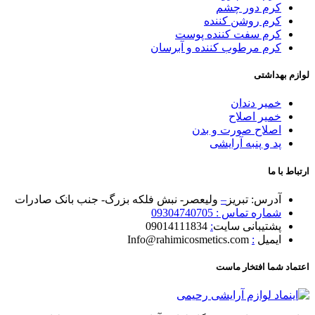
کرم دور چشم
کرم روشن کننده
کرم سفت کننده پوست
کرم مرطوب کننده و آبرسان
لوازم بهداشتی
خمیر دندان
خمیر اصلاح
اصلاح صورت و بدن
پد و پنبه آرایشی
ارتباط با ما
آدرس: تبریز
–
ولیعصر- نبش فلکه بزرگ- جنب بانک صادرات
شماره تماس : 09304740705
پشتیبانی سایت
:
09014111834
ایمیل
:
Info@rahimicosmetics.com
اعتماد شما افتخار ماست