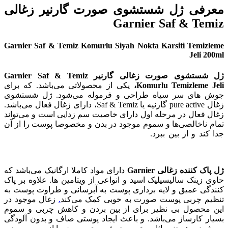
معرفی ژل شستشوی صورت گارنیر زغالی
Garnier Saf & Temiz
Garnier Saf & Temiz Komurlu Siyah Nokta Karsiti Temizleme
Jeli 200ml
ژل شستشوی صورت زغالی گارنیر Garnier Saf & Temiz
Komurlu Temizleme Jeli،
یکی از محصولاتی می‌باشد. که برای
جوش های سر سیاه طراحی و فرموله می‌شود. ژل شستشوی
زغال pure active گارنیه یا Saf & Temiz، دارای زغال فعال می‌باشد.
زغال فعال در مرحله اول دارای خاصیت سم زدایی است و می‌تواند
تمام ناخالصی‌ها و سموم موجود در بدن و مخصوصا پوست را از آن
جدا کند و از بین ببرد.
قیمت خرید اینترنتی و آنلاین ژل پاک کننده
زغالی Garnier و ژل شستشو صورت زغالی گارنیر Garnier Saf &
Temiz.
ژل پاک کننده زغالی Garnier
دارای مواد کاملا ارگانیک می‌باشد که
حاوی زینک سالیسیلیک اسید و انواعی از ویتامین ها. علاوه بر پاک
کنندگی عمیق و لایه برداری پوست به آبرسانی و طراوت پوست به
تنظیم چربی پوست صورت به خوبی کمک می‌کند
.
زغال موجود در
این محصول بی نظیر برای از بین بردن و کاهش چربی و سموم
بسیار کارساز می‌باشد. و باعث ایجاد پوستی صاف و بدون آلودگی