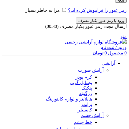
رمز عبور را فراموش کرده اید؟
مرا به خاطر بسپار
ورود با رمز عبور یکبار مصرف
ارسال مجدد رمز عبور یکبار مصرف
(00:
30
)
منو
ورود / ثبت نام
0
محصول
0
تومان
آرایشی
آرایش صورت
کرم پودر
وسایل گریم
پنکیک
رژگونه
هایلایتر و لوازم کانتورینگ
پرایمر
کانسیلر
آرایش چشم
خط چشم