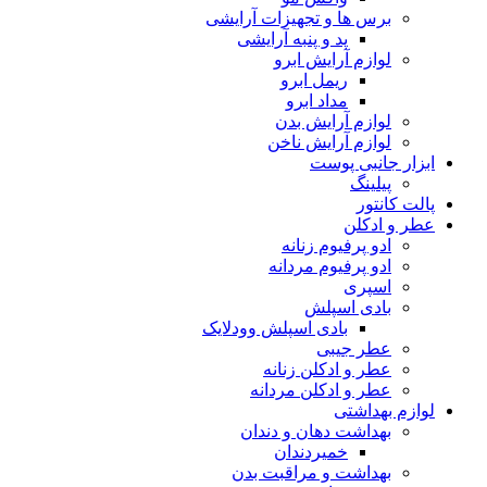
برس ها و تجهیزات آرایشی
پد و پنبه آرایشی
لوازم آرایش ابرو
ریمل ابرو
مداد ابرو
لوازم آرایش بدن
لوازم آرایش ناخن
ابزار جانبی پوست
پیلینگ
پالت کانتور
عطر و ادکلن
ادو پرفیوم زنانه
ادو پرفیوم مردانه
اسپری
بادی اسپلش
بادی اسپلش وودلایک
عطر جیبی
عطر و ادکلن زنانه
عطر و ادکلن مردانه
لوازم بهداشتی
بهداشت دهان و دندان
خمیردندان
بهداشت و مراقبت بدن