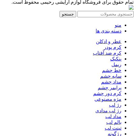
تمام حقوق برای فروشگاه لوازم آرایشی رحیمی محفوظ است.
جستجو
منو
دسته بندی ها
عطر و ادکلن
کرم پودر
کرم ضد آفتاب
پنکیک
ریمل
خط چشم
سایه چشم
مداد چشم
پرایمر چشم
کرم دور چشم
مژه مصنوعی
رژ لب
رژ لب مدادی
مداد لب
بالم لب
تینت لب
رژگونه