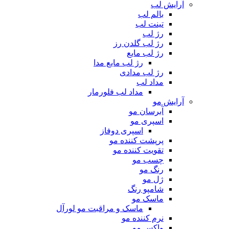
آرایش لب
بالم لب
تینت لب
رژ لب
رژ لب گلدن رز
رژ لب مایع
رژ لب مایع مدا
رژ لب مدادی
مداد لب
مداد لب فلورمار
آرایش مو
آبرسان مو
اسپری مو
اسپری دوفاز
پرپشت کننده مو
تقویت کننده مو
چسب مو
رنگ مو
ژل مو
شامپو رنگ
ماسک مو
ماسک و مراقبت مو لورآل
نرم کننده مو
واکس مو