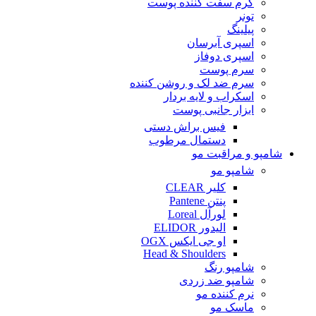
کرم سفت کننده پوست
تونر
پیلینگ
اسپری آبرسان
اسپری دوفاز
سرم پوست
سرم ضد لک و روشن کننده
اسکراب و لایه بردار
ابزار جانبی پوست
فیس براش دستی
دستمال مرطوب
شامپو و مراقبت مو
شامپو مو
کلیر CLEAR
پنتن Pantene
لورآل Loreal
الیدور ELIDOR
او جی ایکس OGX
Head & Shoulders
شامپو رنگ
شامپو ضد زردی
نرم کننده مو
ماسک مو