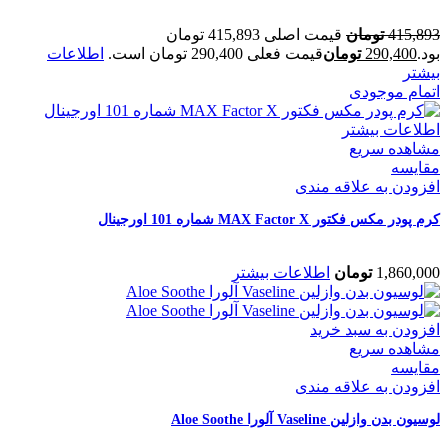
415,893
تومان
قیمت اصلی 415,893 تومان
بود.
290,400
تومان
قیمت فعلی 290,400 تومان است.
اطلاعات
بیشتر
اتمام موجودی
اطلاعات بیشتر
مشاهده سریع
مقایسه
افزودن به علاقه مندی
کرم پودر مکس فکتور MAX Factor X شماره 101 اورجینال
1,860,000
تومان
اطلاعات بیشتر
افزودن به سبد خرید
مشاهده سریع
مقایسه
افزودن به علاقه مندی
لوسیون بدن وازلین Vaseline آلورا Aloe Soothe