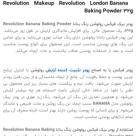
Revolution Makeup Revolution London Banana
Baking Powder 32g
پودر بیک فیکس رولوشن رنگ بنانا Revolution Banana Baking Powder
32g،
یک محصول عالی. برای افزایش ماندگاری آرایش در طول روز می‌باشد.
این پودر فیکس بانانا رولوشن دارای رنگ جذاب موزی می‌باشد. و برای تمامی
تن رنگ های پوستی مناسب است. این محصول برای انواع پوست مناسب
است و بعد از استفاده پوستی صاف، یکدست و مات ایجاد می‌کند.
قیمت
خرید پودر فیکس فیکساتور رولوشن رنگ بنانا.
پودر فیکس یا به اصلاح
پودر تثبیت کننده آرایش
رولوشن
با کنترل ترشح
چربی پوست و حفظ رطوبت آن. مانع از ایجاد ماسیدگی و از بین رفتن زودتر
آرایش صورت می‌شود. بافت نرم و پیگمنت های بسیار ریز این محصول بی
نظیر با نفوذ در منافذ خالی آرایش باعث انسجام هر چه بیشتر آرایش
می‌شود. و همچین تعدیل تن رنگ آن می‌شود. رنگ زرد موزی در پودر بیک
رولوشن مدل
BANANA
سبب ایجاد تن رنگ روشن و مات، طبیعی و ماندگار
می‌شود. و برای کسانی که پوست روشن دارند بهتر است، البته مصرف آن برای
تمام تناژهای پوستی مناسب است
.
استفاده از
پودر بیک فیکس رولوشن رنگ بنانا Revolution Banana Baking