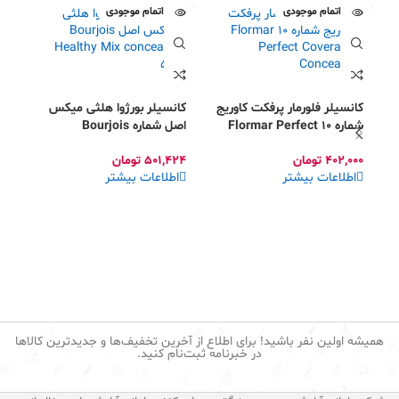
اتمام موجودی
اتمام موجودی
کانسیلر فلورمار پرفکت کاوریج
کانسیلر بورژوا هلثی میکس
شماره 10 Flormar Perfect
اصل شماره Bourjois
Healthy Mix concealer 53
Coverage Concealer
402,000
تومان
501,424
تومان
اطلاعات بیشتر
اطلاعات بیشتر
چا
34
ا
همیشه اولین نفر باشید! برای اطلاع از آخرین تخفیف‌ها و جدیدترین کالاها
در خبرنامه ثبت‌نام کنید.