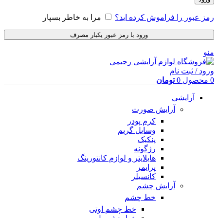
رمز عبور را فراموش کرده اید؟
مرا به خاطر بسپار
ورود با رمز عبور یکبار مصرف
منو
ورود / ثبت نام
0
محصول
0
تومان
آرایشی
آرایش صورت
کرم پودر
وسایل گریم
پنکیک
رژگونه
هایلایتر و لوازم کانتورینگ
پرایمر
کانسیلر
آرایش چشم
خط چشم
خط چشم اوتی