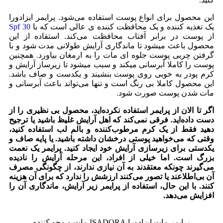
این محصول برای انواع پوست استفاده می‌شود. پرایمر ایزادورا
یک تغذیه کننده و یک محافظت کننده ی عالی است که با
Spf 30
از پوست در برابر آفتاب محافظت می‌کند. استفاده از این
محصول باعث میشود تا ماندگاری آرایش طولانی مدت شود و با
گرفتن چربی پوست جلوه ای مات را به ارمغان بیاورد
.
همچنین
پوست را کاملا آبرسانی میکند و سبب میشود تا زیرساز آرایش و
کرم پودر به خوبی روی پوست بنشیند و یکدست و صاف باشد.
این محصول کاملا بی رنگ است و تنها می‌تواند باعث آبرسانی و
مات شدن پوست صورت شود
.
اگر تا الان از پرایمر استفاده نکرده‌اید، محصول بی نظیری را از
دست داده‌اید. فرقی نمی‌کند که اهل آرایش غلیظ باشید یا ترجیح
دهید فقط از یک کرم مرطوب‌کننده و بالم لب استفاده کنید،
وقتی که می‌خواهید پوستی درخشان داشته باشید. یا پایه صاف و
یکدستی برای زیرسازی آرایش خود ایجاد کنید. پرایمر یک نعمت
بزرگ است. اما خیلی از افراد، این مرحله آرایش را نادیده
می‌گیرند چونکه معتقدند به آن نیازی ندارند، از چگونگی مصرف
آن بی‌اطلاعند یا تصور می‌کنند ارزشش را ندارد که برای آن هزینه
کنند. با این حال، استفاده از پرایمر زیر آرایش، ماندگاری آن را
افزایش می‌دهد.
پرایمر مات ایزادورا ISADORA مات و محو کننده