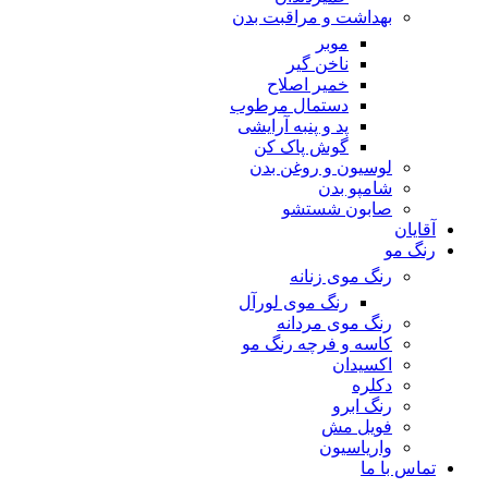
بهداشت و مراقبت بدن
موبر
ناخن گیر
خمیر اصلاح
دستمال مرطوب
پد و پنبه آرایشی
گوش پاک کن
لوسیون و روغن بدن
شامپو بدن
صابون شستشو
آقایان
رنگ مو
رنگ موی زنانه
رنگ موی لورآل
رنگ موی مردانه
کاسه و فرچه رنگ مو
اکسیدان
دکلره
رنگ ابرو
فویل مش
واریاسیون
تماس با ما