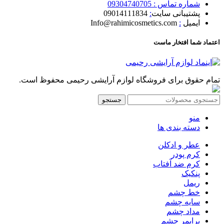
شماره تماس : 09304740705
پشتیبانی سایت
:
09014111834
ایمیل
:
Info@rahimicosmetics.com
اعتماد شما افتخار ماست
تمام حقوق برای فروشگاه لوازم آرایشی رحیمی محفوظ است.
جستجو
منو
دسته بندی ها
عطر و ادکلن
کرم پودر
کرم ضد آفتاب
پنکیک
ریمل
خط چشم
سایه چشم
مداد چشم
پرایمر چشم