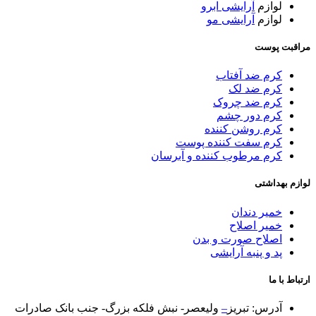
لوازم
آرایشی ابرو
لوازم
آرایشی مو
مراقبت پوست
کرم ضد آفتاب
کرم ضد لک
کرم ضد چروک
کرم دور چشم
کرم روشن کننده
کرم سفت کننده پوست
کرم مرطوب کننده و آبرسان
لوازم بهداشتی
خمیر دندان
خمیر اصلاح
اصلاح صورت و بدن
پد و پنبه آرایشی
ارتباط با ما
آدرس: تبریز
–
ولیعصر- نبش فلکه بزرگ- جنب بانک صادرات