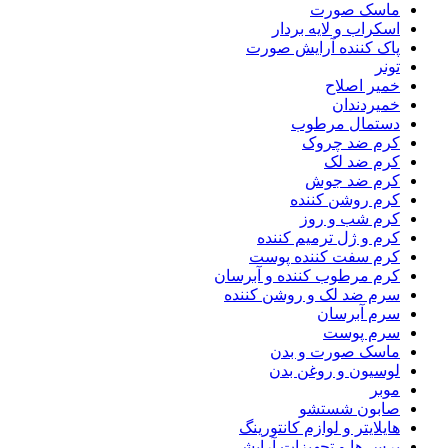
ماسک صورت
اسکراب و لایه بردار
پاک کننده آرایش صورت
تونر
خمیر اصلاح
خمیردندان
دستمال مرطوب
کرم ضد چروک
کرم ضد لک
کرم ضد جوش
کرم روشن کننده
کرم شب و روز
کرم و ژل ترمیم کننده
کرم سفت کننده پوست
کرم مرطوب کننده و آبرسان
سرم ضد لک و روشن کننده
سرم آبرسان
سرم پوست
ماسک صورت و بدن
لوسیون و روغن بدن
موبر
صابون شستشو
هایلایتر و لوازم کانتورینگ
برس ها و تجهیزات آرایشی