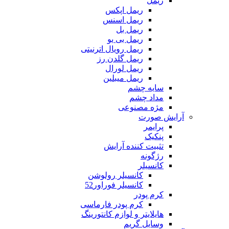
ریمل
ریمل اپکس
ریمل اسنس
ریمل بل
ریمل بی یو
ریمل رویال اترنیتی
ریمل گلدن رز
ریمل لورال
ریمل میبلین
سایه چشم
مداد چشم
مژه مصنوعی
آرایش صورت
پرایمر
پنکیک
تثبیت کننده آرایش
رژگونه
کانسیلر
کانسیلر رولوشن
کانسیلر فوراور52
کرم پودر
کرم پودر فارماسی
هایلایتر و لوازم کانتورینگ
وسایل گریم