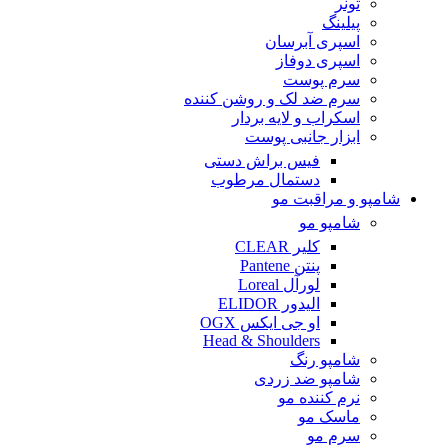
تونر
پیلینگ
اسپری آبرسان
اسپری دوفاز
سرم پوست
سرم ضد لک و روشن کننده
اسکراب و لایه بردار
ابزار جانبی پوست
فیس براش دستی
دستمال مرطوب
شامپو و مراقبت مو
شامپو مو
کلیر CLEAR
پنتن Pantene
لورآل Loreal
الیدور ELIDOR
او جی ایکس OGX
Head & Shoulders
شامپو رنگ
شامپو ضد زردی
نرم کننده مو
ماسک مو
سرم مو