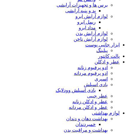
برس ها و تجهیزات آرایشی
پد و پنبه آرایشی
لوازم آرایش ابرو
ریمل ابرو
مداد ابرو
لوازم آرایش بدن
لوازم آرایش ناخن
ابزار جانبی پوست
پیلینگ
پالت کانتور
عطر و ادکلن
ادو پرفیوم زنانه
ادو پرفیوم مردانه
اسپری
بادی اسپلش
بادی اسپلش وودلایک
عطر جیبی
عطر و ادکلن زنانه
عطر و ادکلن مردانه
لوازم بهداشتی
بهداشت دهان و دندان
خمیردندان
بهداشت و مراقبت بدن