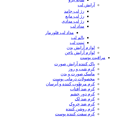
آرایش لب
رژ لب جامد
رژ لب مایع
رژ لب مدادی
مداد لب
مداد لب فلورمار
بالم لب
تینت لب
لوازم آرایش بدن
لوازم آرایش ناخن
مراقبت پوست
پاک کننده آرایش صورت
کرم شب و روز
ماسک صورت و بدن
محصولات درمانی پوست
کرم مرطوب کننده و آبرسان
کرم ضد آفتاب
کرم دور چشم
کرم ضد لک
کرم ضد چروک
کرم روشن کننده
کرم سفت کننده پوست