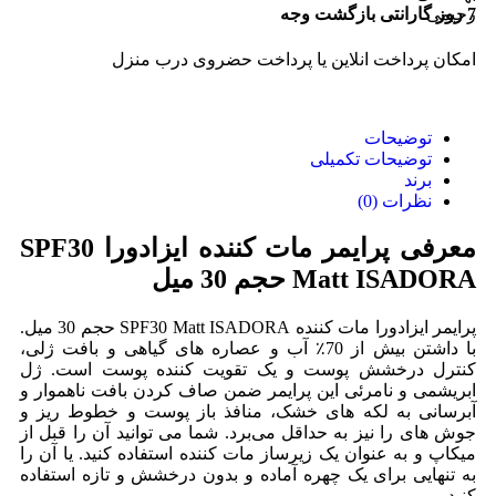
7 روز گارانتی بازگشت وجه
امکان پرداخت انلاین یا پرداخت حضروی درب منزل
توضیحات
توضیحات تکمیلی
برند
نظرات (0)
معرفی پرایمر مات کننده ایزادورا SPF30
Matt ISADORA حجم 30 میل
پرایمر ایزادورا مات کننده SPF30 Matt ISADORA حجم 30 میل.
با داشتن بیش از 70٪ آب و عصاره های گیاهی و بافت ژلی،
کنترل درخشش پوست و یک تقویت کننده پوست است. ژل
ابریشمی و نامرئی این پرایمر ضمن صاف کردن بافت ناهموار و
آبرسانی به لکه های خشک، منافذ باز پوست و خطوط ریز و
جوش های را نیز به حداقل می‌برد. شما می توانید آن را قبل از
میکاپ و به عنوان یک زیرساز مات کننده استفاده کنید. یا آن را
به تنهایی برای یک چهره آماده و بدون درخشش و تازه استفاده
کنید
.