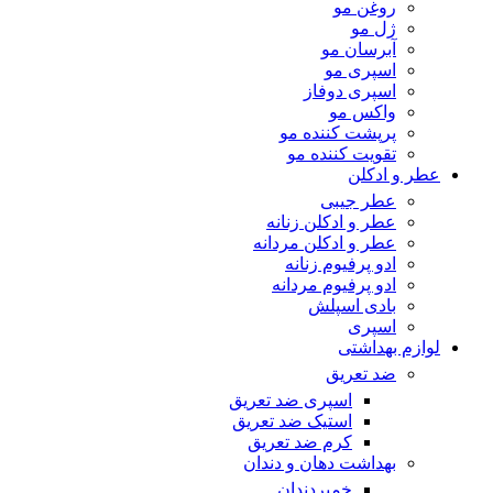
روغن مو
ژل مو
آبرسان مو
اسپری مو
اسپری دوفاز
واکس مو
پرپشت کننده مو
تقویت کننده مو
عطر و ادکلن
عطر جیبی
عطر و ادکلن زنانه
عطر و ادکلن مردانه
ادو پرفیوم زنانه
ادو پرفیوم مردانه
بادی اسپلش
اسپری
لوازم بهداشتی
ضد تعریق
اسپری ضد تعریق
استیک ضد تعریق
کرم ضد تعریق
بهداشت دهان و دندان
خمیردندان