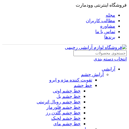
فروشگاه اینترنتی وودمارت
مجله
مطالب کاربران
مشاوره
تماس با ما
برندها
انتخاب دسته بندی
آرایشی
آرایش چشم
تقویت کننده مژه و ابرو
خط چشم
خط چشم اوتی
خط چشم بل
خط چشم رویال اترنیتی
خط چشم فلورمار
خط چشم گلدن رز
خط چشم لچیک
خط چشم مای