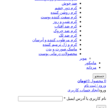
ضد جوش
کرم دور چشم
کرم روشن کننده
کرم سفت کننده پوست
کرم شب و روز
کرم ضد آفتاب
کرم ضد چروک
کرم ضد لک
کرم مرطوب کننده و آبرسان
کرم و ژل ترمیم کننده
ماسک صورت و بدن
محصولات درمانی پوست
موبر
مانیکور
مردانه
جستجو
0
محصول
0
تومان
ورود / ثبت نام
ورود
ایجاد حساب کاربری
نام کاربری یا آدرس ایمیل
*
ورود