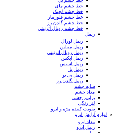
خط چشم بل
خط چشم مای
خط چشم لچیک
خط چشم فلورمار
خط چشم گلدن رز
خط چشم رویال اترنیتی
ریمل
ریمل لورال
ریمل میبلین
ریمل رویال اترنیتی
ریمل اپکس
ریمل اسنس
ریمل بل
ریمل بی یو
ریمل گلدن رز
سایه چشم
مداد چشم
پرایمر چشم
لنز رنگی
تقویت کننده مژه و ابرو
لوازم آرایش ابرو
مداد ابرو
ریمل ابرو
سایه ابرو