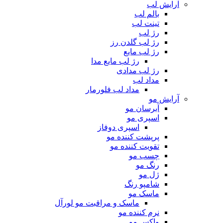
آرایش لب
بالم لب
تینت لب
رژ لب
رژ لب گلدن رز
رژ لب مایع
رژ لب مایع مدا
رژ لب مدادی
مداد لب
مداد لب فلورمار
آرایش مو
آبرسان مو
اسپری مو
اسپری دوفاز
پرپشت کننده مو
تقویت کننده مو
چسب مو
رنگ مو
ژل مو
شامپو رنگ
ماسک مو
ماسک و مراقبت مو لورآل
نرم کننده مو
واکس مو