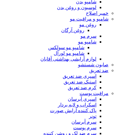
شامپو بدن
لوسیون و روغن بدن
خمیر اصلاح
شامپو و مراقبت مو
روغن مو
روغن آرگان
سرم مو
شامپو مو
شامپو مو سولکس
شامپو مو لورآل
لوازم آرایشی بهداشتی آقایان
صابون شستشو
ضد تعریق
اسپری ضد تعریق
استیک ضد تعریق
کرم ضد تعریق
مراقبت پوست
اسپری آبرسان
اسکراب و لایه بردار
پاک کننده آرایش صورت
تونر
سرم آبرسان
سرم پوست
سرم ضد لک و روشن کننده