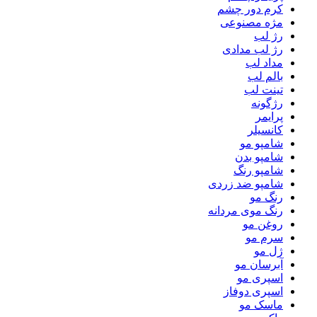
کرم دور چشم
مژه مصنوعی
رژ لب
رژ لب مدادی
مداد لب
بالم لب
تینت لب
رژگونه
پرایمر
کانسیلر
شامپو مو
شامپو بدن
شامپو رنگ
شامپو ضد زردی
رنگ مو
رنگ موی مردانه
روغن مو
سرم مو
ژل مو
آبرسان مو
اسپری مو
اسپری دوفاز
ماسک مو