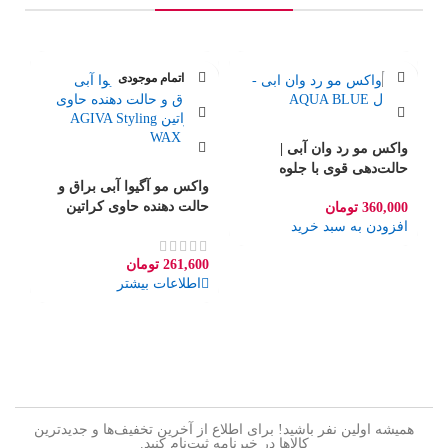
اتمام موجودی
واکس مو رد وان آبی |
حالت‌دهی قوی با جلوه
واکس مو آگیوا آبی براق و
اسپرت و براق
حالت دهنده حاوی کراتین
360,000
تومان
افزودن به سبد خرید
AGIVA Styling WAX 02
وا
261,600
تومان
ht
اطلاعات بیشتر
9g
76
ا
همیشه اولین نفر باشید! برای اطلاع از آخرین تخفیف‌ها و جدیدترین
کالاها در خبرنامه ثبت‌نام کنید.