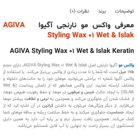
توضیحات
برند
نظرات (0)
معرفی واکس مو نارنجی آگیوا
AGIVA
Styling Wax 01 Wet & Islak
AGIVA Styling Wax 01 Wet & Islak Keratin
واکس مو
آگیوا نارنجی اصل AGIVA Styling Wax 01 Wet & Islak، دارای حجم
۱۷۵ میل
است که شما را تا مدت زیادی از واکس بی‌نیاز می‌کند. با استفاده از
واکس آگیوا شماره ۰۱ براحتی می‌توانید موهای خود را به حالت‌های دلخواه و
مختلف آراسته نمایید. این واکس همانطور که از نامش پیداست (Wet &
ISLAK) با ایجاد حالت
خیس و مرطوبی
در موها. و حفظ رطوبت طب
ی
عی موها،
از خشک شدن آن جلوگیری می‌کند و همچنین به
نرمی و لطافت
بیشتر موها
می‌افزاید. از دیگر ویژگی‌ها، می‌توان به داشتن
کراتین
در آن اشاره کرد که از
ایجاد
حساسیت
جلوگیری میکند و به حفظ سلامت ریشه و ساقه موهای شما
کمک می‌کند. همچنین بافت بسیار نرم و بر پایه آب دارد به همین دلیل
شستشوی آن بسیار راحت به تنهایی با آب قابل شستشو می‌باشد.
خرید و
قیمت واکس مو حالت دهنده آگیوا نارنجی AGIVA Styling Wax 01 Wet &