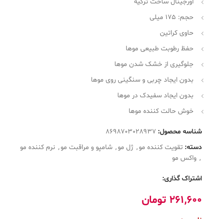
اورجینال ساخت ترکیه
حجم: 175 میلی
حاوی کراتین
حفظ رطوبت طبیعی موها
جلوگیری از خشک شدن موها
بدون ایجاد چربی و سنگینی روی موها
بدون ایجاد سفیدک در موها
خوش حالت کننده موها
شناسه محصول:
8698703028937
دسته:
تقویت کننده مو
,
ژل مو
,
شامپو و مراقبت مو
,
نرم کننده مو
,
واکس مو
اشتراک گذاری:
261,600
تومان