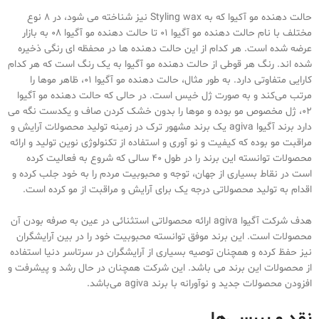
حالت دهنده مو آکیوا که به Styling wax نیز شناخته می شود، در 8 نوع
مختلف با نام حالت دهنده مو آگیوا 01 تا حالت دهنده مو آگیوا 08 به بازار
عرضه شده است. هر کدام از این حالت دهنده ها در محفظه ای رنگی ذخیره
شده اند. رنگ هر قوطی از حالت دهنده مو آگیوا به یک رنگ است که هر کدام
کارایی متفاوتی دارد. به طور مثال، حالت دهنده مو آگیوا 01، ظاهر موها را
مرتب می‌کند و به صورت ژل خیس است. در حالی که حالت دهنده مو آگیوا
02، ژل مخصوص مو بوده و موها را بدون خشک کردن صاف و یکدست نگه می
دارد برند آگیوا agiva یک برند مشهور ترک در زمینه تولید محصولات آرایش و
مراقبت مو بوده که کیفیت و نو آوری و استفاده از تکنولوژی نوین تولید و ارائه
محصولات توانسته این برند را در طول 40 سالی که شروع به فعالیت کرده
است در نقاط بسیاری از جهان، توجه و محبوبیت مردم را به خود جلب کرده و
اقدام به تولید محصولاتی درجه یک برای آرایش و مراقبت از مو کرده است.
هدف شرکت آگیوا agiva ارائه محصولاتی استثنائی در عین به صرفه بودن آن
محصولات است. این برند موفق توانسته محبوبیت خود را در بین آرایشگران
نیز حفظ کرده و همچنان توصیه بسیاری از آرایشگران در سرتاسر دنیا استفاده
از محصولات این برند می باشد. این شرکت همچنان در حال رشد و پیشرفت و
افزودن محصولات جدید و نوآورانه با برند agiva می‌باشد.