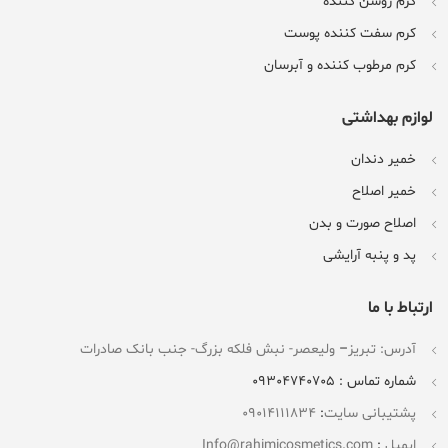
کرم روشن کننده
کرم سفت کننده پوست
کرم مرطوب کننده و آبرسان
لوازم بهداشتی
خمیر دندان
خمیر اصلاح
اصلاح صورت و بدن
پد و پنبه آرایشی
ارتباط با ما
آدرس: تبریز
–
ولیعصر- نبش فلکه بزرگ- جنب بانک صادرات
شماره تماس : 09304740705
پشتیبانی سایت
:
09014111834
ایمیل
:
Info@rahimicosmetics.com