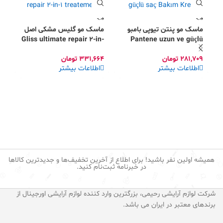
ماسک مو پنتن تیوپی بامبو
ماسک مو گلیس مشکی اصل
Gliss ultimate repair 2-in-
Pantene uzun ve güçlü
1 treatement
saç Bakım Kremi
281,709
تومان
331,664
تومان
اطلاعات بیشتر
اطلاعات بیشتر
اس
yi
79
ا
همیشه اولین نفر باشید! برای اطلاع از آخرین تخفیف‌ها و جدیدترین کالاها
در خبرنامه ثبت‌نام کنید.
شرکت لوازم آرایشی رحیمی، بزرگترین وارد کننده لوازم آرایشی اورجینال از
برندهای معتبر در ایران می باشد.