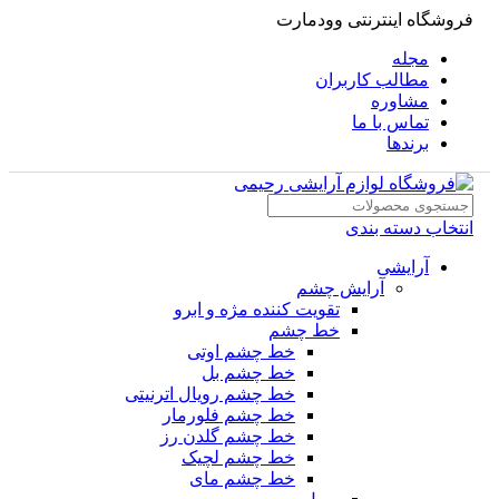
فروشگاه اینترنتی وودمارت
مجله
مطالب کاربران
مشاوره
تماس با ما
برندها
انتخاب دسته بندی
آرایشی
آرایش چشم
تقویت کننده مژه و ابرو
خط چشم
خط چشم اوتی
خط چشم بل
خط چشم رویال اترنیتی
خط چشم فلورمار
خط چشم گلدن رز
خط چشم لچیک
خط چشم مای