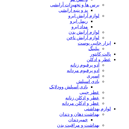
برس ها و تجهیزات آرایشی
پد و پنبه آرایشی
لوازم آرایش ابرو
ریمل ابرو
مداد ابرو
لوازم آرایش بدن
لوازم آرایش ناخن
ابزار جانبی پوست
پیلینگ
پالت کانتور
عطر و ادکلن
ادو پرفیوم زنانه
ادو پرفیوم مردانه
اسپری
بادی اسپلش
بادی اسپلش وودلایک
عطر جیبی
عطر و ادکلن زنانه
عطر و ادکلن مردانه
لوازم بهداشتی
بهداشت دهان و دندان
خمیردندان
بهداشت و مراقبت بدن