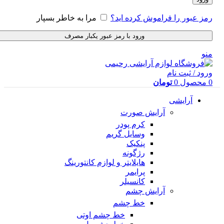
رمز عبور را فراموش کرده اید؟
مرا به خاطر بسپار
ورود با رمز عبور یکبار مصرف
منو
ورود / ثبت نام
0
محصول
0
تومان
آرایشی
آرایش صورت
کرم پودر
وسایل گریم
پنکیک
رژگونه
هایلایتر و لوازم کانتورینگ
پرایمر
کانسیلر
آرایش چشم
خط چشم
خط چشم اوتی