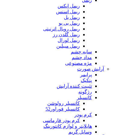
ریمل
ریمل اپکس
ریمل اسنس
ریمل بل
ریمل بی یو
ریمل رویال اترنیتی
ریمل گلدن رز
ریمل لورال
ریمل میبلین
سایه چشم
مداد چشم
مژه مصنوعی
آرایش صورت
پرایمر
پنکیک
تثبیت کننده آرایش
رژگونه
کانسیلر
کانسیلر رولوشن
کانسیلر فوراور52
کرم پودر
کرم پودر فارماسی
هایلایتر و لوازم کانتورینگ
وسایل گریم