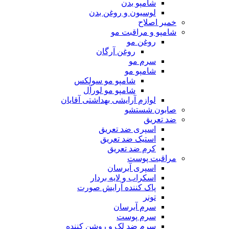
شامپو بدن
لوسیون و روغن بدن
خمیر اصلاح
شامپو و مراقبت مو
روغن مو
روغن آرگان
سرم مو
شامپو مو
شامپو مو سولکس
شامپو مو لورآل
لوازم آرایشی بهداشتی آقایان
صابون شستشو
ضد تعریق
اسپری ضد تعریق
استیک ضد تعریق
کرم ضد تعریق
مراقبت پوست
اسپری آبرسان
اسکراب و لایه بردار
پاک کننده آرایش صورت
تونر
سرم آبرسان
سرم پوست
سرم ضد لک و روشن کننده