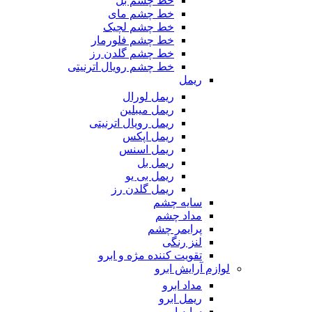
خط چشم بل
خط چشم مای
خط چشم لچیک
خط چشم فلورمار
خط چشم گلدن رز
خط چشم رویال اترنیتی
ریمل
ریمل لورال
ریمل میبلین
ریمل رویال اترنیتی
ریمل اپکس
ریمل اسنس
ریمل بل
ریمل بی یو
ریمل گلدن رز
سایه چشم
مداد چشم
پرایمر چشم
لنز رنگی
تقویت کننده مژه و ابرو
لوازم آرایش ابرو
مداد ابرو
ریمل ابرو
سایه ابرو