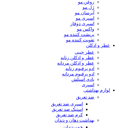
روغن مو
ژل مو
آبرسان مو
اسپری مو
اسپری دوفاز
واکس مو
پرپشت کننده مو
تقویت کننده مو
عطر و ادکلن
عطر جیبی
عطر و ادکلن زنانه
عطر و ادکلن مردانه
ادو پرفیوم زنانه
ادو پرفیوم مردانه
بادی اسپلش
اسپری
لوازم بهداشتی
ضد تعریق
اسپری ضد تعریق
استیک ضد تعریق
کرم ضد تعریق
بهداشت دهان و دندان
خمیردندان