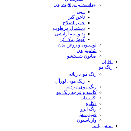
بهداشت و مراقبت بدن
موبر
ناخن گیر
خمیر اصلاح
دستمال مرطوب
پد و پنبه آرایشی
گوش پاک کن
لوسیون و روغن بدن
شامپو بدن
صابون شستشو
آقایان
رنگ مو
رنگ موی زنانه
رنگ موی لورآل
رنگ موی مردانه
کاسه و فرچه رنگ مو
اکسیدان
دکلره
رنگ ابرو
فویل مش
واریاسیون
تماس با ما