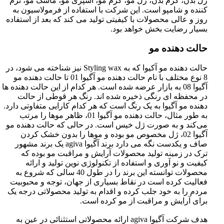
ژل بدن، کرم بدن، ژل مو، کرم مو، اسپری مو، ماسک مو، نرم
کننده و شامپو است. این شرکت با استفاده از فرمولاسیون به
روز و عالی محصولات با کیفیتی تولید می کند که بعد از استفاده
بسیار رضایت بخش خواهد بود.
حالت دهنده مو
حالت دهنده مو آکیوا که به Styling wax نیز شناخته می شود، در
8 نوع مختلف با نام حالت دهنده مو آگیوا 01 تا حالت دهنده مو
آگیوا 08 به بازار عرضه شده است. هر کدام از این حالت دهنده ها
در محفظه ای رنگی ذخیره شده اند. رنگ هر قوطی از حالت
دهنده مو آگیوا به یک رنگ است که هر کدام کارایی متفاوتی دارد.
به طور مثال، حالت دهنده مو آگیوا 01، ظاهر موها را مرتب
می‌کند و به صورت ژل خیس است. در حالی که حالت دهنده مو
آگیوا 02، ژل مخصوص مو بوده و موها را بدون خشک کردن
صاف و یکدست نگه می دارد برند آگیوا agiva یک برند مشهور
ترک در زمینه تولید محصولات آرایش و مراقبت مو بوده که
کیفیت و نو آوری و استفاده از تکنولوژی نوین تولید و ارائه
محصولات توانسته این برند را در طول 40 سالی که شروع به
فعالیت کرده است در نقاط بسیاری از جهان، توجه و محبوبیت
مردم را به خود جلب کرده و اقدام به تولید محصولاتی درجه یک
برای آرایش و مراقبت از مو کرده است.
هدف شرکت آگیوا agiva ارائه محصولاتی استثنائی در عین به