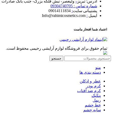
آدرس: تبریز
–
ولیعصر- نبش فلکه بزرگ- جنب بانک صادرات
شماره تماس : 09304740705
پشتیبانی سایت
:
09014111834
ایمیل
:
Info@rahimicosmetics.com
اعتماد شما افتخار ماست
تمام حقوق برای فروشگاه لوازم آرایشی رحیمی محفوظ است.
جستجو
منو
دسته بندی ها
عطر و ادکلن
کرم پودر
کرم ضد آفتاب
پنکیک
ریمل
خط چشم
سایه چشم