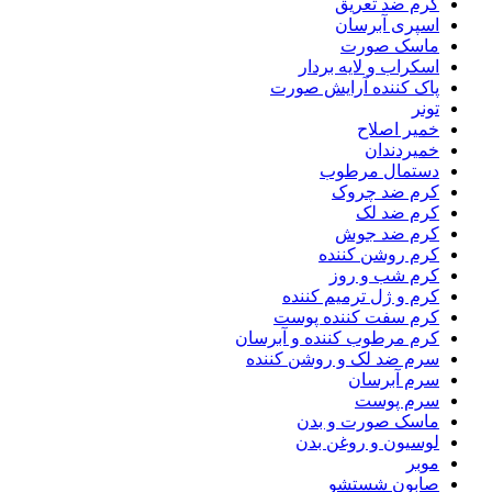
کرم ضد تعریق
اسپری آبرسان
ماسک صورت
اسکراب و لایه بردار
پاک کننده آرایش صورت
تونر
خمیر اصلاح
خمیردندان
دستمال مرطوب
کرم ضد چروک
کرم ضد لک
کرم ضد جوش
کرم روشن کننده
کرم شب و روز
کرم و ژل ترمیم کننده
کرم سفت کننده پوست
کرم مرطوب کننده و آبرسان
سرم ضد لک و روشن کننده
سرم آبرسان
سرم پوست
ماسک صورت و بدن
لوسیون و روغن بدن
موبر
صابون شستشو