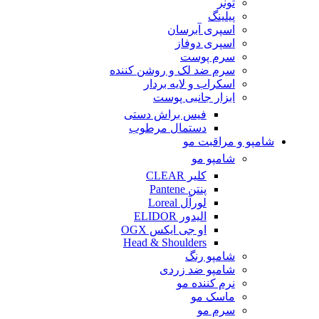
تونر
پیلینگ
اسپری آبرسان
اسپری دوفاز
سرم پوست
سرم ضد لک و روشن کننده
اسکراب و لایه بردار
ابزار جانبی پوست
فیس براش دستی
دستمال مرطوب
شامپو و مراقبت مو
شامپو مو
کلیر CLEAR
پنتن Pantene
لورآل Loreal
الیدور ELIDOR
او جی ایکس OGX
Head & Shoulders
شامپو رنگ
شامپو ضد زردی
نرم کننده مو
ماسک مو
سرم مو