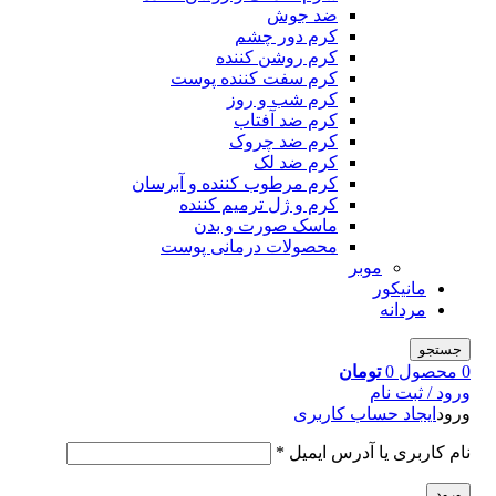
ضد جوش
کرم دور چشم
کرم روشن کننده
کرم سفت کننده پوست
کرم شب و روز
کرم ضد آفتاب
کرم ضد چروک
کرم ضد لک
کرم مرطوب کننده و آبرسان
کرم و ژل ترمیم کننده
ماسک صورت و بدن
محصولات درمانی پوست
موبر
مانیکور
مردانه
جستجو
0
محصول
0
تومان
ورود / ثبت نام
ورود
ایجاد حساب کاربری
نام کاربری یا آدرس ایمیل
*
ورود