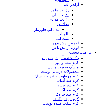
آرایش لب
رژ لب جامد
رژ لب مایع
رژ لب مدادی
مداد لب
مداد لب فلورمار
بالم لب
تینت لب
لوازم آرایش بدن
لوازم آرایش ناخن
مراقبت پوست
پاک کننده آرایش صورت
کرم شب و روز
ماسک صورت و بدن
محصولات درمانی پوست
کرم مرطوب کننده و آبرسان
کرم ضد آفتاب
کرم دور چشم
کرم ضد لک
کرم ضد چروک
کرم روشن کننده
کرم سفت کننده پوست