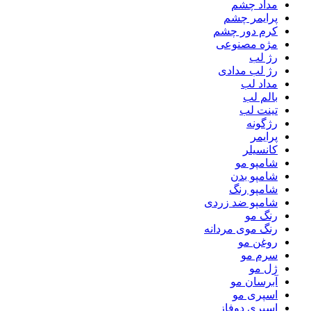
مداد چشم
پرایمر چشم
کرم دور چشم
مژه مصنوعی
رژ لب
رژ لب مدادی
مداد لب
بالم لب
تینت لب
رژگونه
پرایمر
کانسیلر
شامپو مو
شامپو بدن
شامپو رنگ
شامپو ضد زردی
رنگ مو
رنگ موی مردانه
روغن مو
سرم مو
ژل مو
آبرسان مو
اسپری مو
اسپری دوفاز