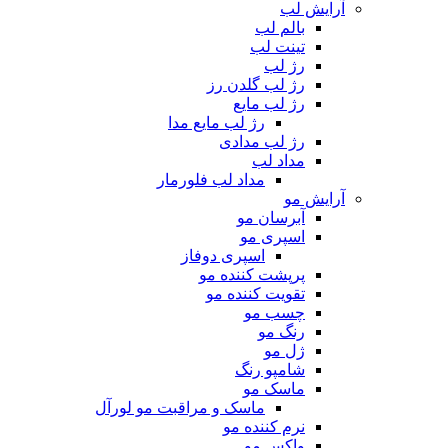
آرایش لب
بالم لب
تینت لب
رژ لب
رژ لب گلدن رز
رژ لب مایع
رژ لب مایع مدا
رژ لب مدادی
مداد لب
مداد لب فلورمار
آرایش مو
آبرسان مو
اسپری مو
اسپری دوفاز
پرپشت کننده مو
تقویت کننده مو
چسب مو
رنگ مو
ژل مو
شامپو رنگ
ماسک مو
ماسک و مراقبت مو لورآل
نرم کننده مو
واکس مو