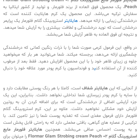
هایلایتر فلورمار مایع استروبینگ گلام 02 Flormar Glam Strobing cream
Peach
، یک محصول فوق العاده از برند فلورمار. و تولید از کشور ایتالیا به
سفارش ترکیه می‌باشد. این محصول یک کرم هایلایت کننده است که
درخشندگی زیبایی را ارائه میدهد.
هایلایتر
استروبینگ گلام فلورمار یک پرایمر
درخشان است که نوید درخشندگی و لطافت بیشتری را به آرایش شما میدهد.
و نتیجه ای فوق العاده به ظاهر آرایش شما می‌بخشد.
در واقع، این فرمول کرمی صورت شما را با ذرات رنگین کمانی که درخشندگی
چشمگیری ارائه می‌دهد، برجسته میکند. شما می‌توانید هر بار که میخواهید
جلوه ی زیبای ظاهر خود را با این محصول افزایش دهید. فقط بعد از مرطوب
کننده از آن استفاده کن
ی
د و فونداسیون یا کرم پودر مورد علاقه خود را دنبال
کنید.
از آنجایی که این
هایلایتر شفاف
است، کاملا با هر رنگ پوستی مطابقت دارد و
با سایه یا کرم پودر زیرسازی شما تداخلی نخواهد داشت. بنابراین، این یک
جزء آرایشی اضافی از درخشندگی است که برای اضافه کردن آن به روتین
آرایش خود مشکلی نخواهید داشت. علاوه بر این، کرم استروبینگ گلام
فلورمار دارای فرمول مغذی است که تغذیه پوست شما را نیز تامین کند. با
ترکیبی از عصاره های گیاهی، بافتی مخملی دارد که به راحتی قابل پخش است
و به پوست احساس صافی می‌بخشد. همچنین
هایلایتر فلورمار مایع
استروبینگ گلام 02 Flormar Glam Strobing cream Peach
را میتوان برای