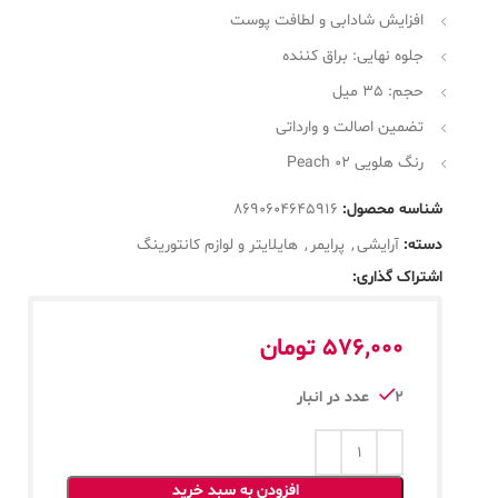
افزایش شادابی و لطافت پوست
جلوه نهایی: براق کننده
حجم: 35 میل
تضمین اصالت و وارداتی
رنگ هلویی Peach 02
شناسه محصول:
8690604645916
دسته:
آرایشی
,
پرایمر
,
هایلایتر و لوازم کانتورینگ
اشتراک گذاری:
576,000
تومان
2 عدد در انبار
افزودن به سبد خرید