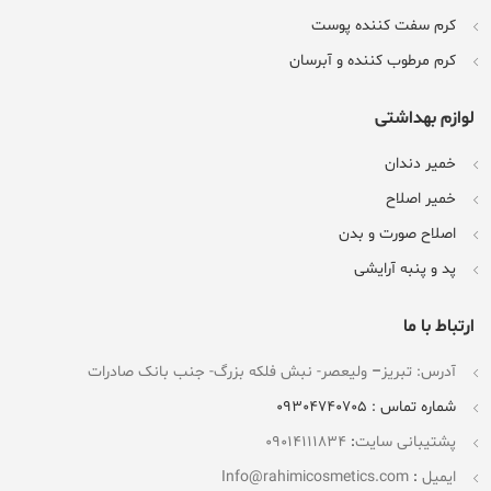
کرم سفت کننده پوست
کرم مرطوب کننده و آبرسان
لوازم بهداشتی
خمیر دندان
خمیر اصلاح
اصلاح صورت و بدن
پد و پنبه آرایشی
ارتباط با ما
آدرس: تبریز
–
ولیعصر- نبش فلکه بزرگ- جنب بانک صادرات
شماره تماس : 09304740705
پشتیبانی سایت
:
09014111834
ایمیل
:
Info@rahimicosmetics.com