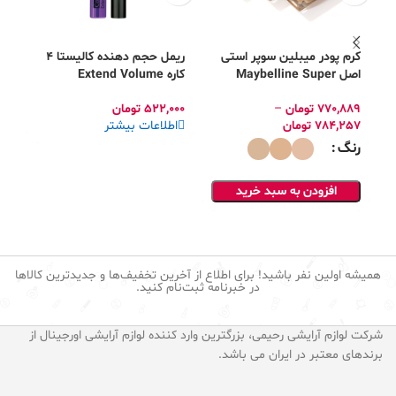
کرم پودر میبلین سوپر استی
ريمل حجم دهنده کالیستا 4
اصل Maybelline Super
کاره Extend Volume
pe
Callista
Stay Foundation
770,889
تومان
–
522,000
تومان
54
784,257
تومان
اطلاعات بیشتر
ا
رنگ
افزودن به سبد خرید
همیشه اولین نفر باشید! برای اطلاع از آخرین تخفیف‌ها و جدیدترین کالاها
در خبرنامه ثبت‌نام کنید.
شرکت لوازم آرایشی رحیمی، بزرگترین وارد کننده لوازم آرایشی اورجینال از
برندهای معتبر در ایران می باشد.