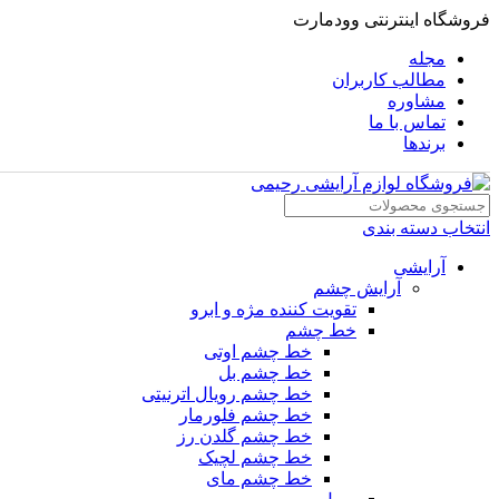
فروشگاه اینترنتی وودمارت
مجله
مطالب کاربران
مشاوره
تماس با ما
برندها
انتخاب دسته بندی
آرایشی
آرایش چشم
تقویت کننده مژه و ابرو
خط چشم
خط چشم اوتی
خط چشم بل
خط چشم رویال اترنیتی
خط چشم فلورمار
خط چشم گلدن رز
خط چشم لچیک
خط چشم مای