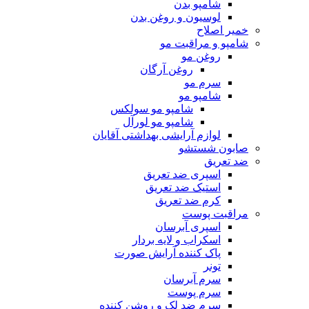
شامپو بدن
لوسیون و روغن بدن
خمیر اصلاح
شامپو و مراقبت مو
روغن مو
روغن آرگان
سرم مو
شامپو مو
شامپو مو سولکس
شامپو مو لورآل
لوازم آرایشی بهداشتی آقایان
صابون شستشو
ضد تعریق
اسپری ضد تعریق
استیک ضد تعریق
کرم ضد تعریق
مراقبت پوست
اسپری آبرسان
اسکراب و لایه بردار
پاک کننده آرایش صورت
تونر
سرم آبرسان
سرم پوست
سرم ضد لک و روشن کننده