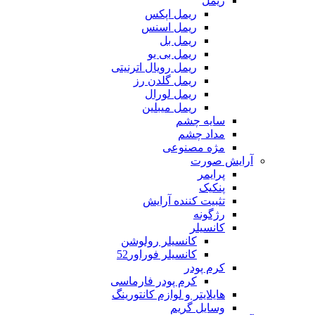
ریمل
ریمل اپکس
ریمل اسنس
ریمل بل
ریمل بی یو
ریمل رویال اترنیتی
ریمل گلدن رز
ریمل لورال
ریمل میبلین
سایه چشم
مداد چشم
مژه مصنوعی
آرایش صورت
پرایمر
پنکیک
تثبیت کننده آرایش
رژگونه
کانسیلر
کانسیلر رولوشن
کانسیلر فوراور52
کرم پودر
کرم پودر فارماسی
هایلایتر و لوازم کانتورینگ
وسایل گریم