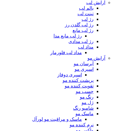
آرایش لب
بالم لب
تینت لب
رژ لب
رژ لب گلدن رز
رژ لب مایع
رژ لب مایع مدا
رژ لب مدادی
مداد لب
مداد لب فلورمار
آرایش مو
آبرسان مو
اسپری مو
اسپری دوفاز
پرپشت کننده مو
تقویت کننده مو
چسب مو
رنگ مو
ژل مو
شامپو رنگ
ماسک مو
ماسک و مراقبت مو لورآل
نرم کننده مو
واکس مو