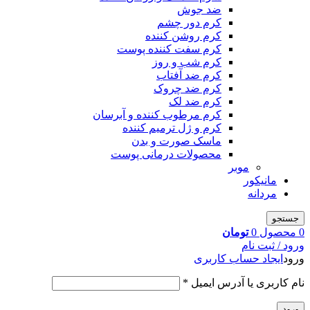
ضد جوش
کرم دور چشم
کرم روشن کننده
کرم سفت کننده پوست
کرم شب و روز
کرم ضد آفتاب
کرم ضد چروک
کرم ضد لک
کرم مرطوب کننده و آبرسان
کرم و ژل ترمیم کننده
ماسک صورت و بدن
محصولات درمانی پوست
موبر
مانیکور
مردانه
جستجو
0
محصول
0
تومان
ورود / ثبت نام
ورود
ایجاد حساب کاربری
نام کاربری یا آدرس ایمیل
*
ورود