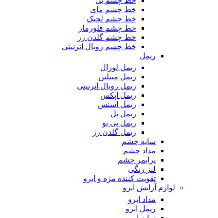
خط چشم بل
خط چشم مای
خط چشم لچیک
خط چشم فلورمار
خط چشم گلدن رز
خط چشم رویال اترنیتی
ریمل
ریمل لورال
ریمل میبلین
ریمل رویال اترنیتی
ریمل اپکس
ریمل اسنس
ریمل بل
ریمل بی یو
ریمل گلدن رز
سایه چشم
مداد چشم
پرایمر چشم
لنز رنگی
تقویت کننده مژه و ابرو
لوازم آرایش ابرو
مداد ابرو
ریمل ابرو
سایه ابرو