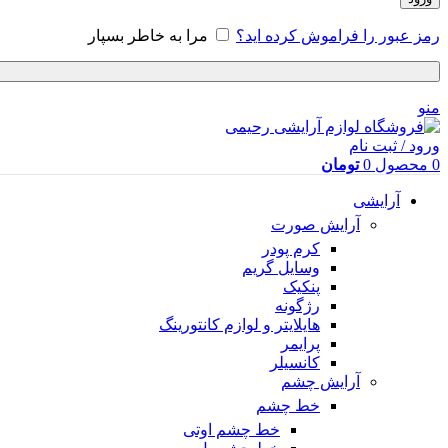
رمز عبور را فراموش کرده اید؟
مرا به خاطر بسپار
منو
ورود / ثبت نام
0
محصول
0
تومان
آرایشی
آرایش صورت
کرم پودر
وسایل گریم
پنکیک
رژگونه
هایلایتر و لوازم کانتورینگ
پرایمر
کانسیلر
آرایش چشم
خط چشم
خط چشم اوتی