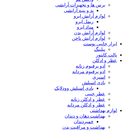
برس ها و تجهیزات آرایشی
پد و پنبه آرایشی
لوازم آرایش ابرو
ریمل ابرو
مداد ابرو
لوازم آرایش بدن
لوازم آرایش ناخن
ابزار جانبی پوست
پیلینگ
پالت کانتور
عطر و ادکلن
ادو پرفیوم زنانه
ادو پرفیوم مردانه
اسپری
بادی اسپلش
بادی اسپلش وودلایک
عطر جیبی
عطر و ادکلن زنانه
عطر و ادکلن مردانه
لوازم بهداشتی
بهداشت دهان و دندان
خمیردندان
بهداشت و مراقبت بدن