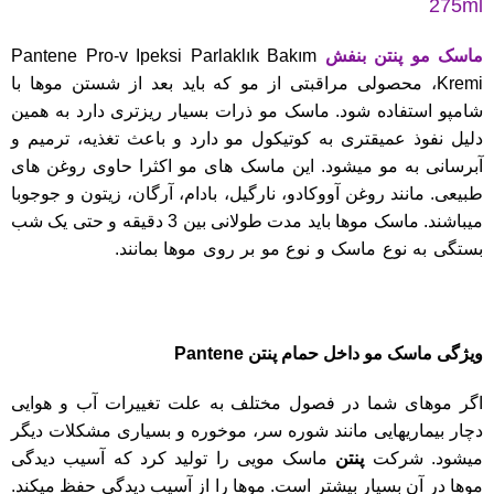
275ml
ماسک مو پنتن بنفش
Pantene Pro-v Ipeksi Parlaklık Bakım
Kremi، محصولی مراقبتی از مو که باید بعد از شستن موها با
شامپو استفاده شود. ماسک مو ذرات بسیار ریزتری دارد به همین
دلیل نفوذ عمیقتری به کوتیکول مو دارد و باعث تغذیه، ترمیم و
آبرسانی به مو میشود. این ماسک های مو اکثرا حاوی روغن های
طبیعی. مانند روغن آووکادو، نارگیل، بادام، آرگان، زیتون و جوجوبا
میباشند. ماسک موها باید مدت طولانی بین 3 دقیقه و حتی یک شب
بستگی به نوع ماسک و نوع مو بر روی موها بمانند.
خرید و قیمت
ماسک مو بنفش پنتن بفش Pantene Pro-v Ipeksi Parlaklık
Bakım Kremi.
ویژگی ماسک مو داخل حمام پنتن Pantene
اگر موهای شما در فصول مختلف به علت تغییرات آب و هوایی
دچار بیماریهایی مانند شوره سر، موخوره و بسیاری مشکلات دیگر
میشود. شرکت
پنتن
ماسک مویی را تولید کرد که آسیب دیدگی
موها در آن بسیار بیشتر است. موها را از آسیب دیدگی حفظ م
ی
کند.