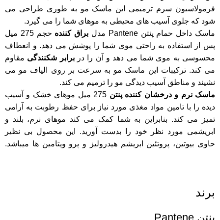
فرمولاسیون سرم ترمیمی این ماسک مو به طوری طراحی می
شود که جلوی آسیب های محیطی به موهای شما را می گیرد.
ماسک داخل حمام پنتن Pantene مدل
براق کننده
حجم 275 میل
پس از استفاده به راحتی موی شما را پوشش می دهد. و انعطاف
محسوسی به موی شما می دهد و آن را در
برابر شکنندگی
مقاوم
می کند. ترکیبات این ماسک مو به سرعت بر روی الیاف مو می
نشیند و مناطق آسیب دیدگی مو را ترمیم می کند.
ماسک نرم و درخشان کننده
پنتن
275 میل موهای خشک و آسیب
دیده را با تامین مواد مغذی مورد نیاز برای حفظ رطوبت به آرامی
تمیز می کند. بنابراین به شما کمک می کند موهای نرم، بلند و
ابریشمی مورد نظر خود را بدست آورید. این محصول بی نظیر
حاوی بیوتین، پروتئین ابریشم هیدرولیز و پرو ویتامین ها میباشد.
خرید و قیمت ماسک مو بنفش پنتن بفشPantene Pro-v Ipeksi
Parlaklık Bakım Kremi.
برند
پنتن Pantene