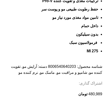
ترکیبات مغذی و تقویت کننده Pro-V
حفظ رطوبت طبیعی مو و پوست سر
تامین مواد مغذی مورد نیاز مو
داخل حمام
بدون سیلیکون
فرمولاسیون سبک
275 Ml
شناسه محصول:
8006540640203
دسته:
آرایش مو
,
تقویت
کننده مو
,
شامپو و مراقبت مو
,
ماسک مو
,
نرم کننده مو
اشتراک گذاری:
480,989
تومان