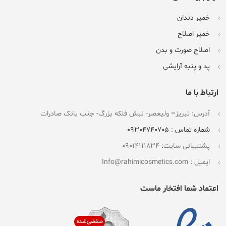
خمیر دندان
خمیر اصلاح
اصلاح صورت و بدن
پد و پنبه آرایشی
ارتباط با ما
آدرس: تبریز
–
ولیعصر- نبش فلکه بزرگ- جنب بانک صادرات
شماره تماس : 09304740705
پشتیبانی سایت
:
09014111834
ایمیل
:
Info@rahimicosmetics.com
اعتماد شما افتخار ماست