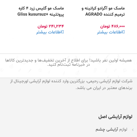
ماسک مو آگرادو کراتینه و
ماسک مو گلیس زرد 4 کاره
ترمیم کننده AGRADO
پروتئینه +Gliss kusursuz
 7
da
bakim Protein
Mascarilla Keratina
486,000
تومان
241,234
تومان
24
اطلاعات بیشتر
اطلاعات بیشتر
ا
همیشه اولین نفر باشید! برای اطلاع از آخرین تخفیف‌ها و جدیدترین کالاها
در خبرنامه ثبت‌نام کنید.
شرکت لوازم آرایشی رحیمی، بزرگترین وارد کننده لوازم آرایشی اورجینال از
برندهای معتبر در ایران می باشد.
لوازم آرایشی اصل
لوازم
آرایشی چشم