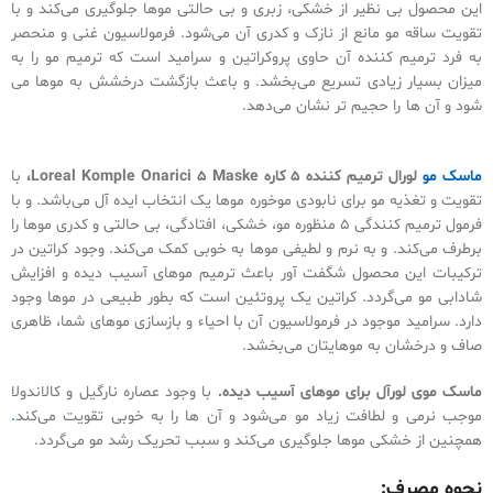
این محصول بی نظیر از خشکی، زبری و بی حالتی موها جلوگیری می‌کند و با
تقویت ساقه مو مانع از نازک و کدری آن می‌شود. فرمولاسیون غنی و منحصر
به فرد ترمیم کننده آن حاوی پروکراتین و سرامید است که ترمیم مو را به
میزان بسیار زیادی تسریع می‌بخشد. و باعث بازگشت درخشش به موها می
شود و آن ها را حجیم تر نشان می‌دهد.
قیمت و خرید ماسک مو ترمیم کننده
5 کاره لورال.
ماسک مو
لورال ترمیم کننده 5 کاره Loreal Komple Onarici 5 Maske،
با
تقویت و تغذیه مو برای نابودی موخوره موها یک انتخاب ایده آل می‌باشد. و با
فرمول ترمیم کنندگی 5 منظوره مو، خشکی، افتادگی، بی حالتی و کدری موها را
برطرف می‌کند. و به نرم و لطیفی موها به خوبی کمک می‌کند. وجود کراتین در
ترکیبات این محصول شگفت آور باعث ترمیم موهای آسیب دیده و افزایش
شادابی مو می‌گردد. کراتین یک پروتئین است که بطور طبیعی در موها وجود
دارد. سرامید موجود در فرمولاسیون آن با احیاء و بازسازی موهای شما، ظاهری
صاف و درخشان به موهایتان می‌بخشد.
ماسک موی لورآل برای موهای آسیب دیده
.
با وجود عصاره نارگیل و کالاندولا
موجب نرمی و لطافت زیاد مو می‌شود و آن ها را به خوبی تقویت می‌کند
.
همچنین از خشکی موها جلوگیری می‌کند و سبب تحریک رشد مو می‌گردد.
نحوه مصرف: