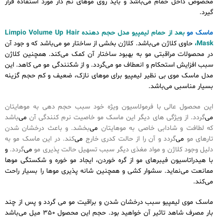
مخصوص داخل حمام می‌باشد و باید روی موهای نم دار مورد استفاده قرار
گیرد.
قیمت خرید ماسک مو حجم دهنده لیمپیو Limpio Volume Up.
ماسک مو
بعد از حمام لیمپیو مدل حجم دهنده Limpio Volume Up Hair
Mask،
حاوی کلاژن می‌باشد. کلاژن بخشی از ساختار مو می‌باشد که و جود آن
در محصولات مراقبتی مو به بهبود ساختار آن کمک می‌کند. همچنین کلاژن
سبب افزایش استحکام و انعطاف مو می‌گردد. و از شکنندگی مو می کاهد. این
مدل ماسک موی بی نظیر لیمپیو برای موهای نازک، ضعیف و کم حجم گزینه
بسیار مناسبی می‌باشد.
این محصول عالی با فرمولاسیون ویژه خود سبب حجم دهی به موهایتان
می‌
گردد. از ویژگی های دیگر این ماسک مو خاصیت نرم کنندگی آن
می‌
باشد
که لطافت و شادابی خاصی به موهایتان
می‌
بخشد. و باعث درخشان شدن
تارهای مو
می‌
گردد و آن را از حالت کدری خارج
می‌
کند. در این ماسک مو به
دلیل وجود کلاژن و مواد مغذی دیگر سبب تسهیل حالت پذیری مو
می‌
گردد.
و
با هیدراتاسیون فیبرهای مو از گره خوردن، ایجاد مو خوره و شکستگی موها
ممانعت می‌نماید. سشوار کشی و همچنین شانه پذیری موها را بسیار راحت
می‌کند.
ماسک موی لیمپیو سبب درخشان شدن و براقیت مو می گردد و پس از چند
بار مصرف شاهد تاثیر آن خواهید بود. حجم این محصول 350 میل می‌باشد