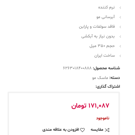
نرم کننده
آبرسانی مو
فاقد سولفات و پارابن
بدون نیاز به آبکشی
حجم 350 میل
ساخت ایران
شناسه محصول:
6263018400888
دسته:
ماسک مو
اشتراک گذاری:
171,087
تومان
ناموجود
مقایسه
افزودن به علاقه مندی