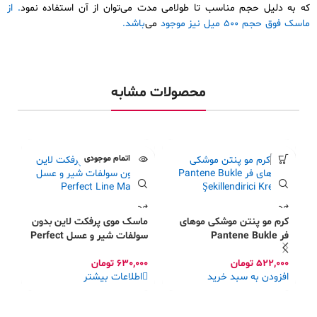
که به دلیل حجم مناسب تا طولامی مدت می‌توان از آن استفاده نمود
.
از
ماسک فوق حجم 500 میل نیز موجود
می‌
باشد.
قیمت خرید ماسک مو حجم
دهنده لیمپیو Limpio Volume Up.
محصولات مشابه
اتمام موجودی
کرم مو پنتن موشکی موهای
ماسک موی پرفکت لاین بدون
فر Pantene Bukle
سولفات شیر و عسل Perfect
Line Mask
Şekillendirici Krem
522,000
تومان
630,000
تومان
افزودن به سبد خرید
اطلاعات بیشتر
ما
li