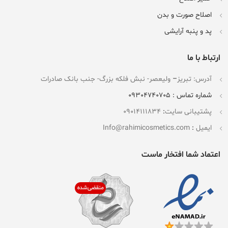
اصلاح صورت و بدن
پد و پنبه آرایشی
ارتباط با ما
آدرس: تبریز
–
ولیعصر- نبش فلکه بزرگ- جنب بانک صادرات
شماره تماس : 09304740705
پشتیبانی سایت
:
09014111834
ایمیل
:
Info@rahimicosmetics.com
اعتماد شما افتخار ماست