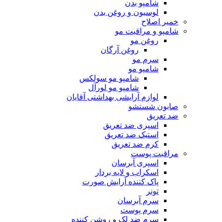
شامپو بدن
لوسیون و روغن بدن
خمیر اصلاح
شامپو و مراقبت مو
روغن مو
روغن آرگان
سرم مو
شامپو مو
شامپو مو سولکس
شامپو مو لورآل
لوازم آرایشی بهداشتی آقایان
صابون شستشو
ضد تعریق
اسپری ضد تعریق
استیک ضد تعریق
کرم ضد تعریق
مراقبت پوست
اسپری آبرسان
اسکراب و لایه بردار
پاک کننده آرایش صورت
تونر
سرم آبرسان
سرم پوست
سرم ضد لک و روشن کننده