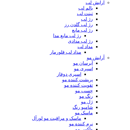
آرایش لب
بالم لب
تینت لب
رژ لب
رژ لب گلدن رز
رژ لب مایع
رژ لب مایع مدا
رژ لب مدادی
مداد لب
مداد لب فلورمار
آرایش مو
آبرسان مو
اسپری مو
اسپری دوفاز
پرپشت کننده مو
تقویت کننده مو
چسب مو
رنگ مو
ژل مو
شامپو رنگ
ماسک مو
ماسک و مراقبت مو لورآل
نرم کننده مو
واکس مو