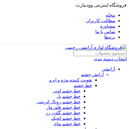
فروشگاه اینترنتی وودمارت
مجله
مطالب کاربران
مشاوره
تماس با ما
برندها
انتخاب دسته بندی
آرایشی
آرایش چشم
تقویت کننده مژه و ابرو
خط چشم
خط چشم اوتی
خط چشم بل
خط چشم رویال اترنیتی
خط چشم فلورمار
خط چشم گلدن رز
خط چشم لچیک
خط چشم مای