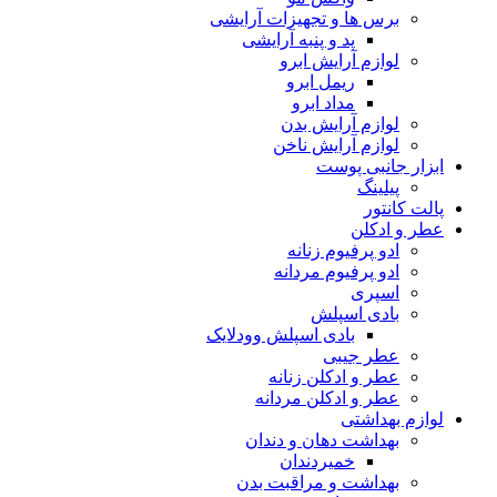
برس ها و تجهیزات آرایشی
پد و پنبه آرایشی
لوازم آرایش ابرو
ریمل ابرو
مداد ابرو
لوازم آرایش بدن
لوازم آرایش ناخن
ابزار جانبی پوست
پیلینگ
پالت کانتور
عطر و ادکلن
ادو پرفیوم زنانه
ادو پرفیوم مردانه
اسپری
بادی اسپلش
بادی اسپلش وودلایک
عطر جیبی
عطر و ادکلن زنانه
عطر و ادکلن مردانه
لوازم بهداشتی
بهداشت دهان و دندان
خمیردندان
بهداشت و مراقبت بدن