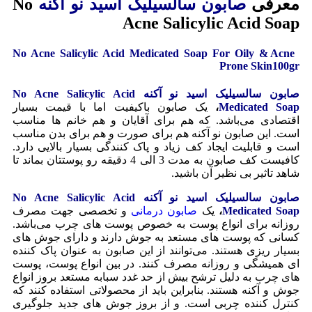
معرفی
صابون سالسیلیک اسید نو آکنه
No
Acne Salicylic Acid Soap
No Acne Salicylic Acid Medicated Soap For Oily & Acne
Prone Skin100gr
صابون سالسیلیک اسید نو آکنه No Acne Salicylic Acid
Medicated Soap
،
یک صابون
باکیفیت اما با قیمت بسیار
اقتصادی می‌باشد. که هم برای آقایان و هم خانم ها مناسب
است. این صابون نو آکنه هم برای صورت و هم برای بدن مناسب
است و قابلیت ایجاد کف زیاد و پاک کنندگی بسیار بالایی دارد.
کافیست کف صابون به مدت 3 الی 4 دقیقه رو پوستتان بماند تا
شاهد تاثیر بی نظیر آن باشید.
صابون سالسیلیک اسید نو آکنه No Acne Salicylic Acid
Medicated Soap
،
یک
صابون درمانی
و تخصصی جهت مصرف
روزانه برای انواع پوست به خصوص پوست های چرب می‌باشد.
کسانی که پوست های مستعد به جوش دارند و دارای جوش های
بسیار ریزی هستند. می‌توانند از این صابون به عنوان پاک کننده
ای همیشگی و روزانه مصرف کنند. در بین انواع پوست، پوست
های چرب به دلیل ترشح بیش از حد غدد سبابه مستعد بروز انواع
جوش و آکنه هستند. بنابراین باید از محصولاتی استفاده کنند که
کنترل کننده چربی است. و از بروز جوش های جدید جلوگیری