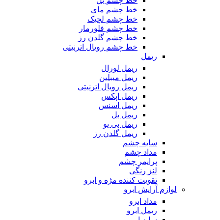
خط چشم بل
خط چشم مای
خط چشم لچیک
خط چشم فلورمار
خط چشم گلدن رز
خط چشم رویال اترنیتی
ریمل
ریمل لورال
ریمل میبلین
ریمل رویال اترنیتی
ریمل اپکس
ریمل اسنس
ریمل بل
ریمل بی یو
ریمل گلدن رز
سایه چشم
مداد چشم
پرایمر چشم
لنز رنگی
تقویت کننده مژه و ابرو
لوازم آرایش ابرو
مداد ابرو
ریمل ابرو
سایه ابرو