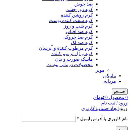
ضد جوش
کرم دور چشم
کرم روشن کننده
کرم سفت کننده پوست
کرم شب و روز
کرم ضد آفتاب
کرم ضد چروک
کرم ضد لک
کرم مرطوب کننده و آبرسان
کرم و ژل ترمیم کننده
ماسک صورت و بدن
محصولات درمانی پوست
موبر
مانیکور
مردانه
جستجو
0
محصول
0
تومان
ورود / ثبت نام
ورود
ایجاد حساب کاربری
نام کاربری یا آدرس ایمیل
*
ورود