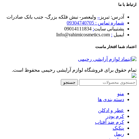
ارتباط با ما
آدرس: تبریز
–
ولیعصر- نبش فلکه بزرگ- جنب بانک صادرات
شماره تماس : 09304740705
پشتیبانی سایت
:
09014111834
ایمیل
:
Info@rahimicosmetics.com
اعتماد شما افتخار ماست
تمام حقوق برای فروشگاه لوازم آرایشی رحیمی محفوظ است.
جستجو
منو
دسته بندی ها
عطر و ادکلن
کرم پودر
کرم ضد آفتاب
پنکیک
ریمل