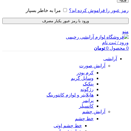
رمز عبور را فراموش کرده اید؟
مرا به خاطر بسپار
ورود با رمز عبور یکبار مصرف
منو
ورود / ثبت نام
0
محصول
0
تومان
آرایشی
آرایش صورت
کرم پودر
وسایل گریم
پنکیک
رژگونه
هایلایتر و لوازم کانتورینگ
پرایمر
کانسیلر
آرایش چشم
خط چشم
خط چشم اوتی