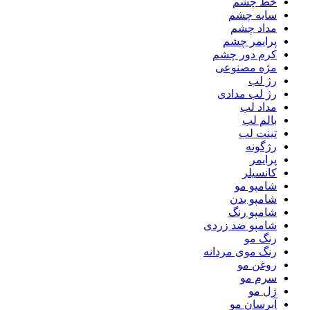
خط چشم
سایه چشم
مداد چشم
پرایمر چشم
کرم دور چشم
مژه مصنوعی
رژ لب
رژ لب مدادی
مداد لب
بالم لب
تینت لب
رژگونه
پرایمر
کانسیلر
شامپو مو
شامپو بدن
شامپو رنگ
شامپو ضد زردی
رنگ مو
رنگ موی مردانه
روغن مو
سرم مو
ژل مو
آبرسان مو