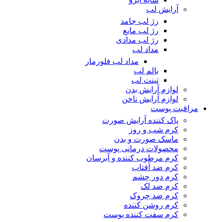
آرایش لب
رژ لب جامد
رژ لب مایع
رژ لب مدادی
مداد لب
مداد لب فلورمار
بالم لب
تینت لب
لوازم آرایش بدن
لوازم آرایش ناخن
مراقبت پوست
پاک کننده آرایش صورت
کرم شب و روز
ماسک صورت و بدن
محصولات درمانی پوست
کرم مرطوب کننده و آبرسان
کرم ضد آفتاب
کرم دور چشم
کرم ضد لک
کرم ضد چروک
کرم روشن کننده
کرم سفت کننده پوست