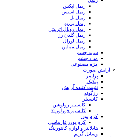
ریمل
ریمل اپکس
ریمل اسنس
ریمل بل
ریمل بی یو
ریمل رویال اترنیتی
ریمل گلدن رز
ریمل لورال
ریمل میبلین
سایه چشم
مداد چشم
مژه مصنوعی
آرایش صورت
پرایمر
پنکیک
تثبیت کننده آرایش
رژگونه
کانسیلر
کانسیلر رولوشن
کانسیلر فوراور52
کرم پودر
کرم پودر فارماسی
هایلایتر و لوازم کانتورینگ
وسایل گریم