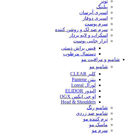
تونر
پیلینگ
اسپری آبرسان
اسپری دوفاز
سرم پوست
سرم ضد لک و روشن کننده
اسکراب و لایه بردار
ابزار جانبی پوست
فیس براش دستی
دستمال مرطوب
شامپو و مراقبت مو
شامپو مو
کلیر CLEAR
پنتن Pantene
لورآل Loreal
الیدور ELIDOR
او جی ایکس OGX
Head & Shoulders
شامپو رنگ
شامپو ضد زردی
نرم کننده مو
ماسک مو
سرم مو