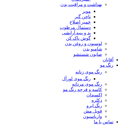
بهداشت و مراقبت بدن
موبر
ناخن گیر
خمیر اصلاح
دستمال مرطوب
پد و پنبه آرایشی
گوش پاک کن
لوسیون و روغن بدن
شامپو بدن
صابون شستشو
آقایان
رنگ مو
رنگ موی زنانه
رنگ موی لورآل
رنگ موی مردانه
کاسه و فرچه رنگ مو
اکسیدان
دکلره
رنگ ابرو
فویل مش
واریاسیون
تماس با ما