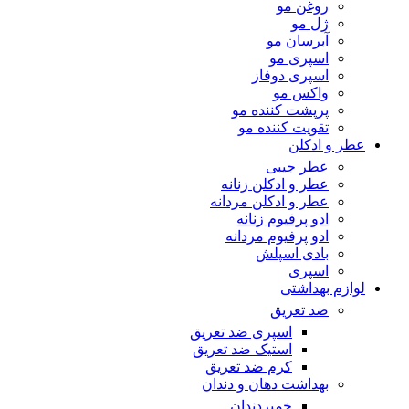
روغن مو
ژل مو
آبرسان مو
اسپری مو
اسپری دوفاز
واکس مو
پرپشت کننده مو
تقویت کننده مو
عطر و ادکلن
عطر جیبی
عطر و ادکلن زنانه
عطر و ادکلن مردانه
ادو پرفیوم زنانه
ادو پرفیوم مردانه
بادی اسپلش
اسپری
لوازم بهداشتی
ضد تعریق
اسپری ضد تعریق
استیک ضد تعریق
کرم ضد تعریق
بهداشت دهان و دندان
خمیردندان