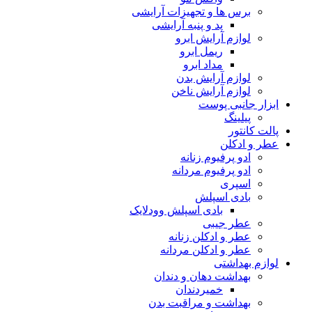
برس ها و تجهیزات آرایشی
پد و پنبه آرایشی
لوازم آرایش ابرو
ریمل ابرو
مداد ابرو
لوازم آرایش بدن
لوازم آرایش ناخن
ابزار جانبی پوست
پیلینگ
پالت کانتور
عطر و ادکلن
ادو پرفیوم زنانه
ادو پرفیوم مردانه
اسپری
بادی اسپلش
بادی اسپلش وودلایک
عطر جیبی
عطر و ادکلن زنانه
عطر و ادکلن مردانه
لوازم بهداشتی
بهداشت دهان و دندان
خمیردندان
بهداشت و مراقبت بدن