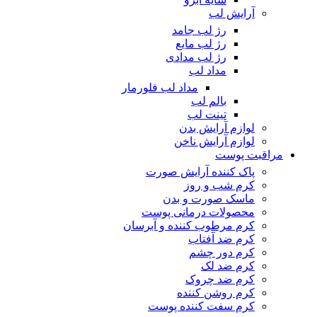
آرایش لب
رژ لب جامد
رژ لب مایع
رژ لب مدادی
مداد لب
مداد لب فلورمار
بالم لب
تینت لب
لوازم آرایش بدن
لوازم آرایش ناخن
مراقبت پوست
پاک کننده آرایش صورت
کرم شب و روز
ماسک صورت و بدن
محصولات درمانی پوست
کرم مرطوب کننده و آبرسان
کرم ضد آفتاب
کرم دور چشم
کرم ضد لک
کرم ضد چروک
کرم روشن کننده
کرم سفت کننده پوست