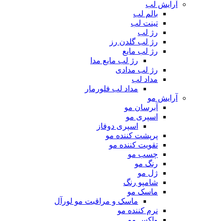
آرایش لب
بالم لب
تینت لب
رژ لب
رژ لب گلدن رز
رژ لب مایع
رژ لب مایع مدا
رژ لب مدادی
مداد لب
مداد لب فلورمار
آرایش مو
آبرسان مو
اسپری مو
اسپری دوفاز
پرپشت کننده مو
تقویت کننده مو
چسب مو
رنگ مو
ژل مو
شامپو رنگ
ماسک مو
ماسک و مراقبت مو لورآل
نرم کننده مو
واکس مو