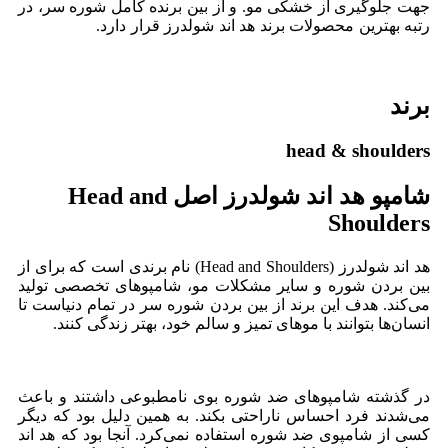
جهت جلوگیری از خشکی مو. و از بین برنده کامل شوره سر، در
رتبه بهترین محصولات برند هد اند شولدرز قرار دارد.
قیمت خرید
اینترنتی و آنلاین شامپو ضد شوره هد اند شولدرز Head &
Shoulders Nemlendirici Bakim.
برند
head & shoulders
شامپو هد اند شولدرز اصل Head and
Shoulders
هد اند شولدرز (Head and Shoulders) نام برندی است که برای از
بین بردن شوره و سایر مشکلات مو، شامپوهای تخصصی تولید
می‌کند. هدف این برند از بین بردن شوره سر در تمام دنیاست تا
انسان‌ها بتوانند با موهای تمیز و سالم خود، بهتر زندگی کنند.
خرید
و قیمت شامپو هد اند شولدرز اصل ترکیه Head and Shoulders از
فروشگاه اینترنتی لوازم آرایشی رحیمی.
در گذشته شامپوهای ضد شوره بوی نامطبوعی داشتند و باعث
می‌شدند فرد احساس ناراحتی بکند. به همین دلیل بود که دیگر
کسی از شامپوی ضد شوره استفاده نمی‌کرد. آنجا بود که هد اند