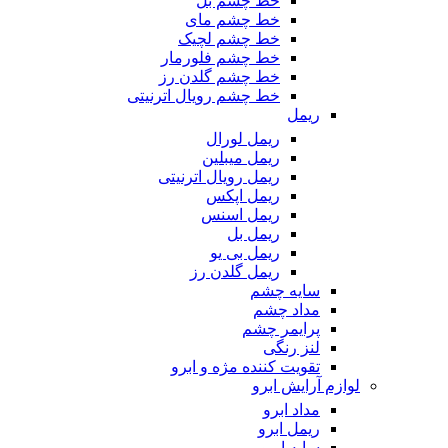
خط چشم بل
خط چشم مای
خط چشم لچیک
خط چشم فلورمار
خط چشم گلدن رز
خط چشم رویال اترنیتی
ریمل
ریمل لورال
ریمل میبلین
ریمل رویال اترنیتی
ریمل اپکس
ریمل اسنس
ریمل بل
ریمل بی یو
ریمل گلدن رز
سایه چشم
مداد چشم
پرایمر چشم
لنز رنگی
تقویت کننده مژه و ابرو
لوازم آرایش ابرو
مداد ابرو
ریمل ابرو
سایه ابرو