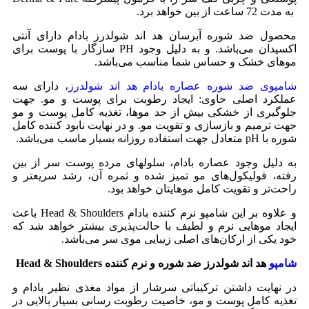
به مدت 72 ساعت از بین خواهد برد.
محصول ضد شوره آبرسان هد اند شولدرز بادام دارای آنتی
اکسیدان می‌باشد. و به دلیل وجود PH سازگار با پوست برای
موهای خشک و حساس شما مناسب می‌باشد.
شامپوی ضد شوره عصاره بادام هد اند شولدرز
، دارای سه
عملکرد اصلی حاوی: ایجاد رطوبت برای پوست و مو. جهت
جلوگیری از خشکی بیش از حد موها، تغذیه کامل پوست و مو
جهت ترمیم و بازسازی و تقویت مو. و در نهایت نابود کننده کامل
شوره با pH متعادل جهت استفاده روزانه بسیار ماسب می‌باشد.
به دلیل وجود عصاره بادام، سلولهای مرده پوست سر از بین
رفته، فولیکول‌های مو تمیز شده و ثمره آن، رشد سریعتر و
راحت‌تر و تقویت کامل موهایتان خواهد بود.
و علاوه بر این شامپو نرم کننده بادام Head & Shoulders باعث
ایجاد موهایی نرم و لطیف با حالت‌پذیری بیشتر خواهد شد که
خود یکی از ارکان‌های اصلی زیبایی موی سر می‌باشد
.
شامپو
هد اند شولدرز ضد شوره و نرم کننده Head & Shoulders
در نهایت داشتن ترکیباتی سرشار از مواد مغذی نظیر بادام و
تغذیه کامل پوست و مو، خاصیت رطوبت رسانی بسیار بالایی در