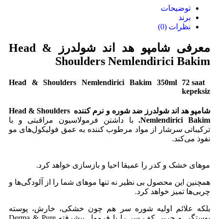
توضیحات
برند
نظرات (0)
معرفی شامپو هد اند شولدرز Head &
Shoulders Nemlendirici Bakim
Head & Shoulders Nemlendirici Bakim 350ml 72 saat
kepeksiz
شامپو هد اند شولدرز ضد شوره و نرم کننده Head & Shoulders
Nemlendirici Bakim
.
با داشتن فرمولاسیون مراقبتی و با
ترکیباتی سرشار از مواد مرطوب کننده به عمق فولیکول‌های مو
نفوذ می‌کند.
قیمت خرید اینترنتی و آنلاین شامپو ضد شوره هد اند
شولدرز Head & Shoulders Nemlendirici Bakim.
موهای خشک و کدر را عمیقا احیا و بازسازی خواهد کرد.
همچنین این محصول بی نظیر نه تنها موهای شما را از آلودگی‌ها و
چربی‌ها تمیز خواهد کرد.
بلکه علائم اولیه شوره سر هم چون خشکی، خارش، پوسته
پوستگی و چربی کف سر را با فرمول پیشرفته Derma & Pure