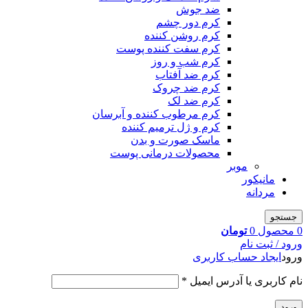
ضد جوش
کرم دور چشم
کرم روشن کننده
کرم سفت کننده پوست
کرم شب و روز
کرم ضد آفتاب
کرم ضد چروک
کرم ضد لک
کرم مرطوب کننده و آبرسان
کرم و ژل ترمیم کننده
ماسک صورت و بدن
محصولات درمانی پوست
موبر
مانیکور
مردانه
جستجو
0
محصول
0
تومان
ورود / ثبت نام
ورود
ایجاد حساب کاربری
نام کاربری یا آدرس ایمیل
*
ورود