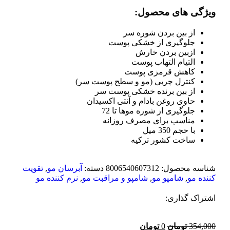
ویژگی های محصول:
از بین بردن شوره سر
جلوگیری از خشکی پوست
ازبین بردن خارش
التیام التهاب پوست
کاهش قرمزی پوست
کنترل چربی (مو و سطح پوست سر)
از بین برنده خشکی پوست سر
حاوی روغن بادام و آنتی اکسیدان
جلوگیری از شوره موها تا 72
مناسب برای مصرف روزانه
با حجم 350 میل
ساخت کشور ترکیه
شناسه محصول:
8006540607312
دسته:
آبرسان مو
,
تقویت
کننده مو
,
شامپو مو
,
شامپو و مراقبت مو
,
نرم کننده مو
اشتراک گذاری:
354,000
تومان
0
تومان