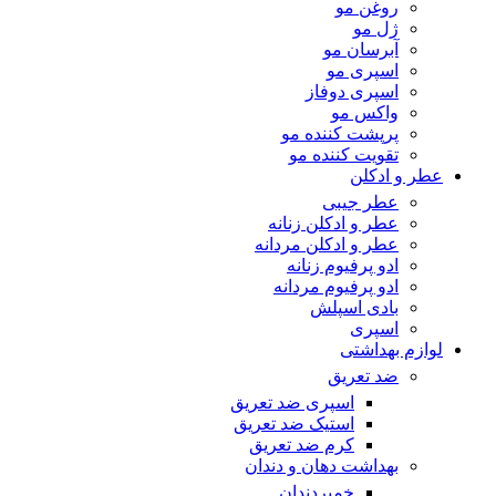
روغن مو
ژل مو
آبرسان مو
اسپری مو
اسپری دوفاز
واکس مو
پرپشت کننده مو
تقویت کننده مو
عطر و ادکلن
عطر جیبی
عطر و ادکلن زنانه
عطر و ادکلن مردانه
ادو پرفیوم زنانه
ادو پرفیوم مردانه
بادی اسپلش
اسپری
لوازم بهداشتی
ضد تعریق
اسپری ضد تعریق
استیک ضد تعریق
کرم ضد تعریق
بهداشت دهان و دندان
خمیردندان