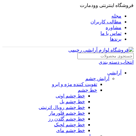
فروشگاه اینترنتی وودمارت
مجله
مطالب کاربران
مشاوره
تماس با ما
برندها
انتخاب دسته بندی
آرایشی
آرایش چشم
تقویت کننده مژه و ابرو
خط چشم
خط چشم اوتی
خط چشم بل
خط چشم رویال اترنیتی
خط چشم فلورمار
خط چشم گلدن رز
خط چشم لچیک
خط چشم مای