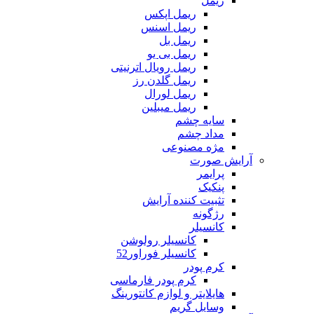
ریمل
ریمل اپکس
ریمل اسنس
ریمل بل
ریمل بی یو
ریمل رویال اترنیتی
ریمل گلدن رز
ریمل لورال
ریمل میبلین
سایه چشم
مداد چشم
مژه مصنوعی
آرایش صورت
پرایمر
پنکیک
تثبیت کننده آرایش
رژگونه
کانسیلر
کانسیلر رولوشن
کانسیلر فوراور52
کرم پودر
کرم پودر فارماسی
هایلایتر و لوازم کانتورینگ
وسایل گریم