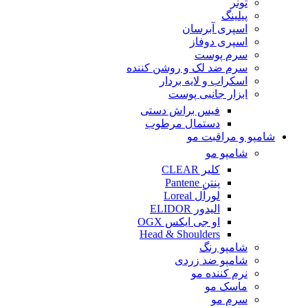
تونر
پیلینگ
اسپری آبرسان
اسپری دوفاز
سرم پوست
سرم ضد لک و روشن کننده
اسکراب و لایه بردار
ابزار جانبی پوست
فیس براش دستی
دستمال مرطوب
شامپو و مراقبت مو
شامپو مو
کلیر CLEAR
پنتن Pantene
لورآل Loreal
الیدور ELIDOR
او جی ایکس OGX
Head & Shoulders
شامپو رنگ
شامپو ضد زردی
نرم کننده مو
ماسک مو
سرم مو