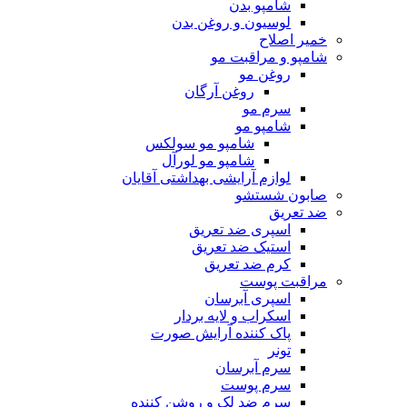
شامپو بدن
لوسیون و روغن بدن
خمیر اصلاح
شامپو و مراقبت مو
روغن مو
روغن آرگان
سرم مو
شامپو مو
شامپو مو سولکس
شامپو مو لورآل
لوازم آرایشی بهداشتی آقایان
صابون شستشو
ضد تعریق
اسپری ضد تعریق
استیک ضد تعریق
کرم ضد تعریق
مراقبت پوست
اسپری آبرسان
اسکراب و لایه بردار
پاک کننده آرایش صورت
تونر
سرم آبرسان
سرم پوست
سرم ضد لک و روشن کننده