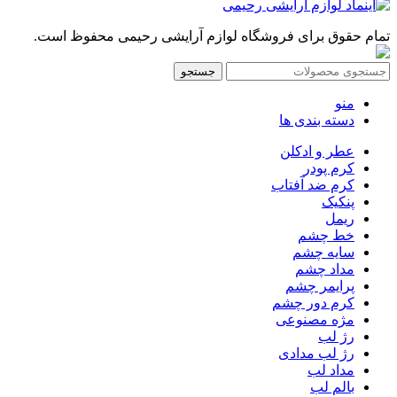
تمام حقوق برای فروشگاه لوازم آرایشی رحیمی محفوظ است.
جستجو
منو
دسته بندی ها
عطر و ادکلن
کرم پودر
کرم ضد آفتاب
پنکیک
ریمل
خط چشم
سایه چشم
مداد چشم
پرایمر چشم
کرم دور چشم
مژه مصنوعی
رژ لب
رژ لب مدادی
مداد لب
بالم لب