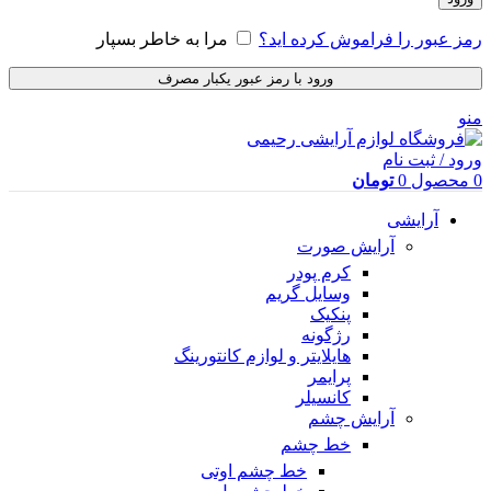
رمز عبور را فراموش کرده اید؟
مرا به خاطر بسپار
ورود با رمز عبور یکبار مصرف
منو
ورود / ثبت نام
0
محصول
0
تومان
آرایشی
آرایش صورت
کرم پودر
وسایل گریم
پنکیک
رژگونه
هایلایتر و لوازم کانتورینگ
پرایمر
کانسیلر
آرایش چشم
خط چشم
خط چشم اوتی