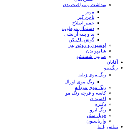
بهداشت و مراقبت بدن
موبر
ناخن گیر
خمیر اصلاح
دستمال مرطوب
پد و پنبه آرایشی
گوش پاک کن
لوسیون و روغن بدن
شامپو بدن
صابون شستشو
آقایان
رنگ مو
رنگ موی زنانه
رنگ موی لورآل
رنگ موی مردانه
کاسه و فرچه رنگ مو
اکسیدان
دکلره
رنگ ابرو
فویل مش
واریاسیون
تماس با ما