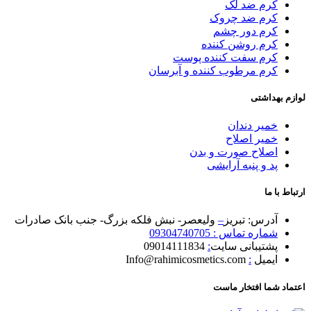
کرم ضد لک
کرم ضد چروک
کرم دور چشم
کرم روشن کننده
کرم سفت کننده پوست
کرم مرطوب کننده و آبرسان
لوازم بهداشتی
خمیر دندان
خمیر اصلاح
اصلاح صورت و بدن
پد و پنبه آرایشی
ارتباط با ما
آدرس: تبریز
–
ولیعصر- نبش فلکه بزرگ- جنب بانک صادرات
شماره تماس : 09304740705
پشتیبانی سایت
:
09014111834
ایمیل
:
Info@rahimicosmetics.com
اعتماد شما افتخار ماست