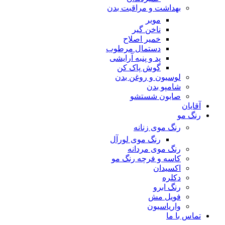
بهداشت و مراقبت بدن
موبر
ناخن گیر
خمیر اصلاح
دستمال مرطوب
پد و پنبه آرایشی
گوش پاک کن
لوسیون و روغن بدن
شامپو بدن
صابون شستشو
آقایان
رنگ مو
رنگ موی زنانه
رنگ موی لورآل
رنگ موی مردانه
کاسه و فرچه رنگ مو
اکسیدان
دکلره
رنگ ابرو
فویل مش
واریاسیون
تماس با ما