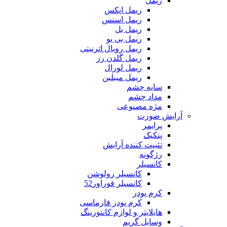
ریمل
ریمل اپکس
ریمل اسنس
ریمل بل
ریمل بی یو
ریمل رویال اترنیتی
ریمل گلدن رز
ریمل لورال
ریمل میبلین
سایه چشم
مداد چشم
مژه مصنوعی
آرایش صورت
پرایمر
پنکیک
تثبیت کننده آرایش
رژگونه
کانسیلر
کانسیلر رولوشن
کانسیلر فوراور52
کرم پودر
کرم پودر فارماسی
هایلایتر و لوازم کانتورینگ
وسایل گریم