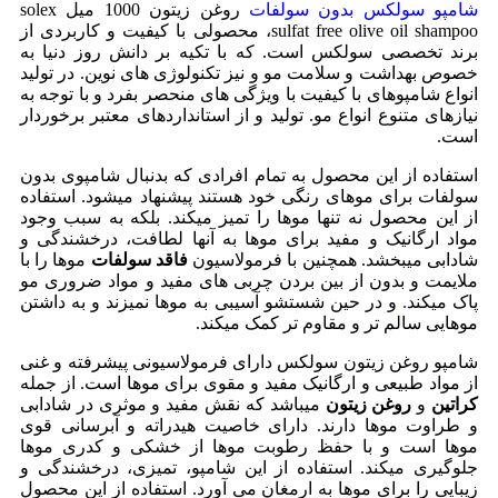
شامپو سولکس بدون سولفات
روغن زیتون 1000 میل solex
sulfat free olive oil shampoo، محصولی با کیفیت و کاربردی از
برند تخصصی سولکس است. که با تکیه بر دانش روز دنیا به
خصوص بهداشت و سلامت مو و نیز تکنولوژی های نوین. در تولید
انواع شامپوهای با کیفیت با ویژگی های منحصر بفرد و با توجه به
نیازهای متنوع انواع مو. تولید و از استانداردهای معتبر برخوردار
است.
استفاده از این محصول به تمام افرادی که بدنبال شامپوی بدون
سولفات برای موهای رنگی خود هستند پیشنهاد میشود. استفاده
از این محصول نه تنها موها را تمیز میکند. بلکه به سبب وجود
مواد ارگانیک و مفید برای موها به آنها لطافت، درخشندگی و
شادابی میبخشد. همچنین با فرمولاسیون
فاقد سولفات
موها را با
ملایمت و بدون از بین بردن چربی های مفید و مواد ضروری مو
پاک میکند
.
و در حین شستشو آسیبی به موها نمیزند و به داشتن
موهایی سالم تر و مقاوم تر کمک میکند.
شامپو روغن زیتون سولکس دارای فرمولاسیونی پیشرفته و غنی
از مواد طبیعی و ارگانیک مفید و مقوی برای موها است. از جمله
کراتین
و
روغن زیتون
میباشد که نقش مفید و موثری در شادابی
و طراوت موها دارند. دارای خاصیت هیدراته و آبرسانی قوی
موها است و با حفظ رطوبت موها از خشکی و کدری موها
جلوگیری میکند. استفاده از این شامپو، تمیزی، درخشندگی و
زیبایی را برای موها به ارمغان می آورد. استفاده از این محصول