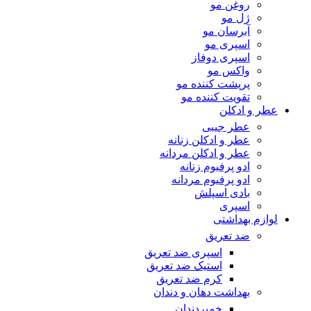
روغن مو
ژل مو
آبرسان مو
اسپری مو
اسپری دوفاز
واکس مو
پرپشت کننده مو
تقویت کننده مو
عطر و ادکلن
عطر جیبی
عطر و ادکلن زنانه
عطر و ادکلن مردانه
ادو پرفیوم زنانه
ادو پرفیوم مردانه
بادی اسپلش
اسپری
لوازم بهداشتی
ضد تعریق
اسپری ضد تعریق
استیک ضد تعریق
کرم ضد تعریق
بهداشت دهان و دندان
خمیردندان