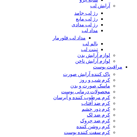
آرایش لب
رژ لب جامد
رژ لب مایع
رژ لب مدادی
مداد لب
مداد لب فلورمار
بالم لب
تینت لب
لوازم آرایش بدن
لوازم آرایش ناخن
مراقبت پوست
پاک کننده آرایش صورت
کرم شب و روز
ماسک صورت و بدن
محصولات درمانی پوست
کرم مرطوب کننده و آبرسان
کرم ضد آفتاب
کرم دور چشم
کرم ضد لک
کرم ضد چروک
کرم روشن کننده
کرم سفت کننده پوست