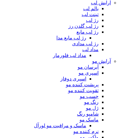
آرایش لب
بالم لب
تینت لب
رژ لب
رژ لب گلدن رز
رژ لب مایع
رژ لب مایع مدا
رژ لب مدادی
مداد لب
مداد لب فلورمار
آرایش مو
آبرسان مو
اسپری مو
اسپری دوفاز
پرپشت کننده مو
تقویت کننده مو
چسب مو
رنگ مو
ژل مو
شامپو رنگ
ماسک مو
ماسک و مراقبت مو لورآل
نرم کننده مو
واکس مو