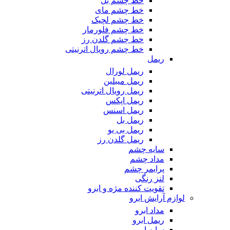
خط چشم بل
خط چشم مای
خط چشم لچیک
خط چشم فلورمار
خط چشم گلدن رز
خط چشم رویال اترنیتی
ریمل
ریمل لورال
ریمل میبلین
ریمل رویال اترنیتی
ریمل اپکس
ریمل اسنس
ریمل بل
ریمل بی یو
ریمل گلدن رز
سایه چشم
مداد چشم
پرایمر چشم
لنز رنگی
تقویت کننده مژه و ابرو
لوازم آرایش ابرو
مداد ابرو
ریمل ابرو
سایه ابرو