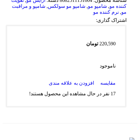
شناسه محصول:
8682511151604
دسته:
آرایش مو
,
تقویت
کننده مو
,
شامپو مو
,
شامپو مو سولکس
,
شامپو و مراقبت
مو
,
نرم کننده مو
اشتراک گذاری:
220,590
تومان
ناموجود
مقایسه
افزودن به علاقه مندی
17
نفر در حال مشاهده این محصول هستند!