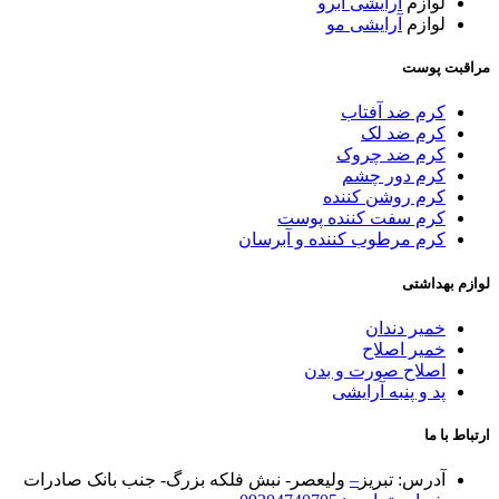
لوازم
آرایشی ابرو
لوازم
آرایشی مو
مراقبت پوست
کرم ضد آفتاب
کرم ضد لک
کرم ضد چروک
کرم دور چشم
کرم روشن کننده
کرم سفت کننده پوست
کرم مرطوب کننده و آبرسان
لوازم بهداشتی
خمیر دندان
خمیر اصلاح
اصلاح صورت و بدن
پد و پنبه آرایشی
ارتباط با ما
آدرس: تبریز
–
ولیعصر- نبش فلکه بزرگ- جنب بانک صادرات