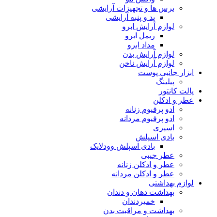
برس ها و تجهیزات آرایشی
پد و پنبه آرایشی
لوازم آرایش ابرو
ریمل ابرو
مداد ابرو
لوازم آرایش بدن
لوازم آرایش ناخن
ابزار جانبی پوست
پیلینگ
پالت کانتور
عطر و ادکلن
ادو پرفیوم زنانه
ادو پرفیوم مردانه
اسپری
بادی اسپلش
بادی اسپلش وودلایک
عطر جیبی
عطر و ادکلن زنانه
عطر و ادکلن مردانه
لوازم بهداشتی
بهداشت دهان و دندان
خمیردندان
بهداشت و مراقبت بدن