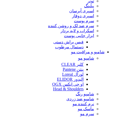
تونر
پیلینگ
اسپری آبرسان
اسپری دوفاز
سرم پوست
سرم ضد لک و روشن کننده
اسکراب و لایه بردار
ابزار جانبی پوست
فیس براش دستی
دستمال مرطوب
شامپو و مراقبت مو
شامپو مو
کلیر CLEAR
پنتن Pantene
لورآل Loreal
الیدور ELIDOR
او جی ایکس OGX
Head & Shoulders
شامپو رنگ
شامپو ضد زردی
نرم کننده مو
ماسک مو
سرم مو