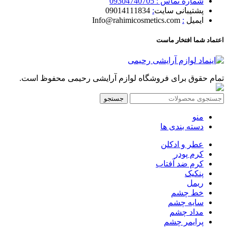
شماره تماس : 09304740705
پشتیبانی سایت
:
09014111834
ایمیل
:
Info@rahimicosmetics.com
اعتماد شما افتخار ماست
تمام حقوق برای فروشگاه لوازم آرایشی رحیمی محفوظ است.
جستجو
منو
دسته بندی ها
عطر و ادکلن
کرم پودر
کرم ضد آفتاب
پنکیک
ریمل
خط چشم
سایه چشم
مداد چشم
پرایمر چشم