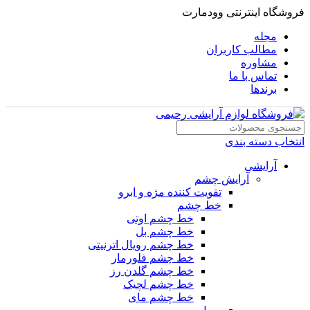
فروشگاه اینترنتی وودمارت
مجله
مطالب کاربران
مشاوره
تماس با ما
برندها
انتخاب دسته بندی
آرایشی
آرایش چشم
تقویت کننده مژه و ابرو
خط چشم
خط چشم اوتی
خط چشم بل
خط چشم رویال اترنیتی
خط چشم فلورمار
خط چشم گلدن رز
خط چشم لچیک
خط چشم مای