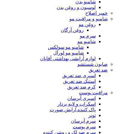
شامپو بدن
لوسیون و روغن بدن
خمیر اصلاح
شامپو و مراقبت مو
روغن مو
روغن آرگان
سرم مو
شامپو مو
شامپو مو سولکس
شامپو مو لورآل
لوازم آرایشی بهداشتی آقایان
صابون شستشو
ضد تعریق
اسپری ضد تعریق
استیک ضد تعریق
کرم ضد تعریق
مراقبت پوست
اسپری آبرسان
اسکراب و لایه بردار
پاک کننده آرایش صورت
تونر
سرم آبرسان
سرم پوست
سرم ضد لک و روشن کننده