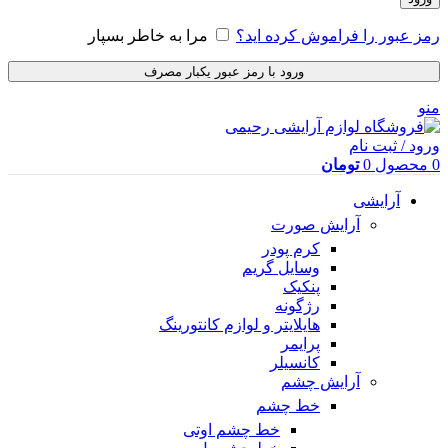
رمز عبور را فراموش کرده اید؟
مرا به خاطر بسپار
ورود با رمز عبور یکبار مصرف
منو
ورود / ثبت نام
0
محصول
0
تومان
آرایشی
آرایش صورت
کرم پودر
وسایل گریم
پنکیک
رژگونه
هایلایتر و لوازم کانتورینگ
پرایمر
کانسیلر
آرایش چشم
خط چشم
خط چشم اوتی