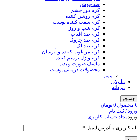
ضد جوش
کرم دور چشم
کرم روشن کننده
کرم سفت کننده پوست
کرم شب و روز
کرم ضد آفتاب
کرم ضد چروک
کرم ضد لک
کرم مرطوب کننده و آبرسان
کرم و ژل ترمیم کننده
ماسک صورت و بدن
محصولات درمانی پوست
موبر
مانیکور
مردانه
جستجو
0
محصول
0
تومان
ورود / ثبت نام
ورود
ایجاد حساب کاربری
نام کاربری یا آدرس ایمیل
*
ورود