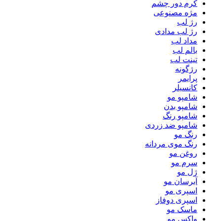
کرم دور چشم
مژه مصنوعی
رژ لب
رژ لب مدادی
مداد لب
بالم لب
تینت لب
رژگونه
پرایمر
کانسیلر
شامپو مو
شامپو بدن
شامپو رنگ
شامپو ضد زردی
رنگ مو
رنگ موی مردانه
روغن مو
سرم مو
ژل مو
آبرسان مو
اسپری مو
اسپری دوفاز
ماسک مو
واکس مو