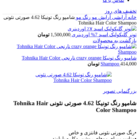
تماس با ما
تخفیف های روز
خانه
آرایشی
آرایش مو
رنگ مو
شامپو رنگ تونیکا 4.62 صورتی نئونی
Tohnika Hair Color Shampoo
تونر گلیکولیک اسید 7% اوردینری
1,500,000
تومان
بازگشت به محصولات
شامپو رنگ تونیکا crazy orange نارنجی Tohnika Hair Color
414,000
Shampoo
تومان
بزرگنمایی تصویر
شامپو رنگ تونیکا 4.62 صورتی نئونی Tohnika Hair
Color Shampoo
•رنگ صورتی نئونی فانتزی و خاص
•مناسب برای موهای روشن، دکلره یا بلوند