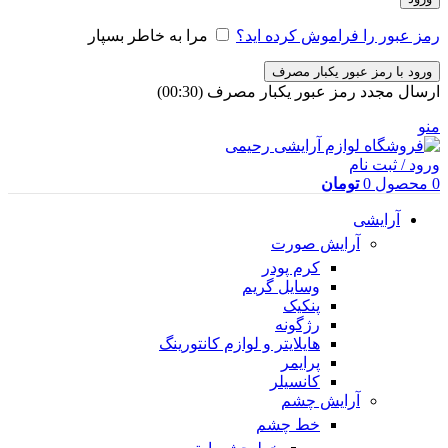
رمز عبور را فراموش کرده اید؟
مرا به خاطر بسپار
ورود با رمز عبور یکبار مصرف
ارسال مجدد رمز عبور یکبار مصرف
(00:
30
)
منو
ورود / ثبت نام
0
محصول
0
تومان
آرایشی
آرایش صورت
کرم پودر
وسایل گریم
پنکیک
رژگونه
هایلایتر و لوازم کانتورینگ
پرایمر
کانسیلر
آرایش چشم
خط چشم