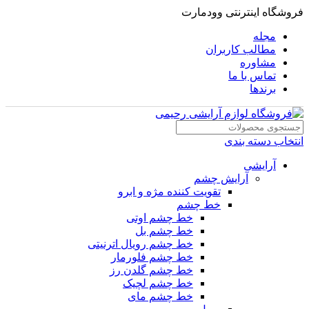
فروشگاه اینترنتی وودمارت
مجله
مطالب کاربران
مشاوره
تماس با ما
برندها
انتخاب دسته بندی
آرایشی
آرایش چشم
تقویت کننده مژه و ابرو
خط چشم
خط چشم اوتی
خط چشم بل
خط چشم رویال اترنیتی
خط چشم فلورمار
خط چشم گلدن رز
خط چشم لچیک
خط چشم مای