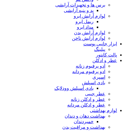
برس ها و تجهیزات آرایشی
پد و پنبه آرایشی
لوازم آرایش ابرو
ریمل ابرو
مداد ابرو
لوازم آرایش بدن
لوازم آرایش ناخن
ابزار جانبی پوست
پیلینگ
پالت کانتور
عطر و ادکلن
ادو پرفیوم زنانه
ادو پرفیوم مردانه
اسپری
بادی اسپلش
بادی اسپلش وودلایک
عطر جیبی
عطر و ادکلن زنانه
عطر و ادکلن مردانه
لوازم بهداشتی
بهداشت دهان و دندان
خمیردندان
بهداشت و مراقبت بدن