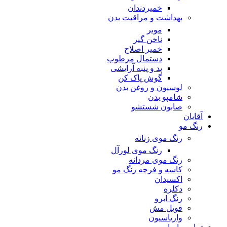
خمیردندان
بهداشت و مراقبت بدن
موبر
ناخن گیر
خمیر اصلاح
دستمال مرطوب
پد و پنبه آرایشی
گوش پاک کن
لوسیون و روغن بدن
شامپو بدن
صابون شستشو
آقایان
رنگ مو
رنگ موی زنانه
رنگ موی لورآل
رنگ موی مردانه
کاسه و فرچه رنگ مو
اکسیدان
دکلره
رنگ ابرو
فویل مش
واریاسیون