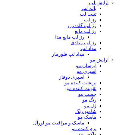
آرایش لب
بالم لب
تینت لب
رژ لب
رژ لب گلدن رز
رژ لب مایع
رژ لب مایع مدا
رژ لب مدادی
مداد لب
مداد لب فلورمار
آرایش مو
آبرسان مو
اسپری مو
اسپری دوفاز
پرپشت کننده مو
تقویت کننده مو
چسب مو
رنگ مو
ژل مو
شامپو رنگ
ماسک مو
ماسک و مراقبت مو لورآل
نرم کننده مو
واکس مو