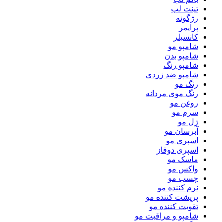
تینت لب
رژگونه
پرایمر
کانسیلر
شامپو مو
شامپو بدن
شامپو رنگ
شامپو ضد زردی
رنگ مو
رنگ موی مردانه
روغن مو
سرم مو
ژل مو
آبرسان مو
اسپری مو
اسپری دوفاز
ماسک مو
واکس مو
چسب مو
نرم کننده مو
پرپشت کننده مو
تقویت کننده مو
شامپو و مراقبت مو