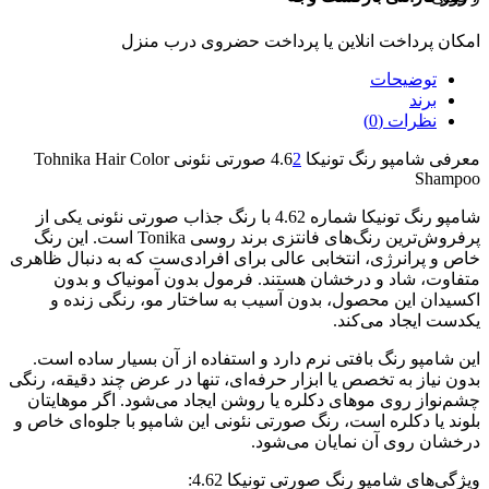
امکان پرداخت انلاین یا پرداخت حضروی درب منزل
توضیحات
برند
نظرات (0)
معرفی شامپو رنگ تونیکا 4.6
2
صورتی نئونی Tohnika Hair Color
Shampoo
شامپو رنگ تونیکا شماره 4.62 با رنگ جذاب صورتی نئونی یکی از
پرفروش‌ترین رنگ‌های فانتزی برند روسی Tonika است. این رنگ
خاص و پرانرژی، انتخابی عالی برای افرادی‌ست که به دنبال ظاهری
متفاوت، شاد و درخشان هستند. فرمول بدون آمونیاک و بدون
اکسیدان این محصول، بدون آسیب به ساختار مو، رنگی زنده و
یکدست ایجاد می‌کند.
این شامپو رنگ بافتی نرم دارد و استفاده از آن بسیار ساده است.
بدون نیاز به تخصص یا ابزار حرفه‌ای، تنها در عرض چند دقیقه، رنگی
چشم‌نواز روی موهای دکلره یا روشن ایجاد می‌شود. اگر موهایتان
بلوند یا دکلره است، رنگ صورتی نئونی این شامپو با جلوه‌ای خاص و
درخشان روی آن نمایان می‌شود.
ویژگی‌های شامپو رنگ صورتی تونیکا 4.62: