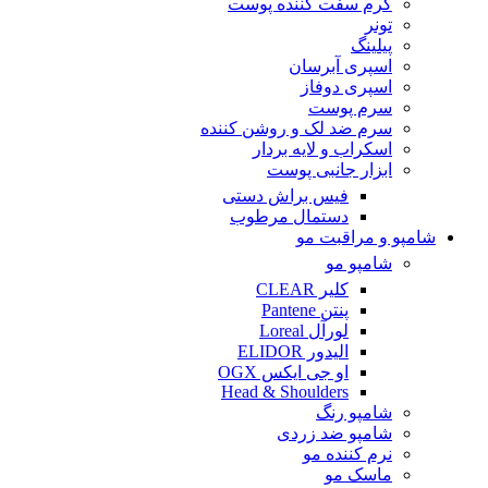
کرم سفت کننده پوست
تونر
پیلینگ
اسپری آبرسان
اسپری دوفاز
سرم پوست
سرم ضد لک و روشن کننده
اسکراب و لایه بردار
ابزار جانبی پوست
فیس براش دستی
دستمال مرطوب
شامپو و مراقبت مو
شامپو مو
کلیر CLEAR
پنتن Pantene
لورآل Loreal
الیدور ELIDOR
او جی ایکس OGX
Head & Shoulders
شامپو رنگ
شامپو ضد زردی
نرم کننده مو
ماسک مو