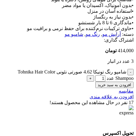
•بدون آمونیاک، اکسیدان یا مواد مضر
•استفاده آسان در منزل
•بدون نیاز به رنگساژ
•ماندگاری 6 تا 8 بار شستشو
•حاوی ترکیبات نرم‌کننده برای حفظ نرمی و براقیت مو
دسته:
آرایش مو
,
رنگ مو
,
شامپو مو
اشتراک گذاری:
414,000
تومان
3 عدد در انبار
شامپو رنگ تونیکا 4.62 صورتی نئونی Tohnika Hair Color
Shampoo عدد
افزودن به سبد خرید
مقایسه
افزودن به علاقه مندی
17
نفر در حال مشاهده این محصول هستند!
تحویل اکسپرس