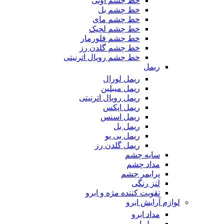
خط چشم اوتی
خط چشم بل
خط چشم مای
خط چشم لچیک
خط چشم فلورمار
خط چشم گلدن رز
خط چشم رویال اترنیتی
ریمل
ریمل لورال
ریمل میبلین
ریمل رویال اترنیتی
ریمل اپکس
ریمل اسنس
ریمل بل
ریمل بی یو
ریمل گلدن رز
سایه چشم
مداد چشم
پرایمر چشم
لنز رنگی
تقویت کننده مژه و ابرو
لوازم آرایش ابرو
مداد ابرو
ریمل ابرو