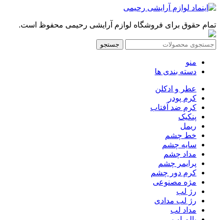
تمام حقوق برای فروشگاه لوازم آرایشی رحیمی محفوظ است.
جستجو
منو
دسته بندی ها
عطر و ادکلن
کرم پودر
کرم ضد آفتاب
پنکیک
ریمل
خط چشم
سایه چشم
مداد چشم
پرایمر چشم
کرم دور چشم
مژه مصنوعی
رژ لب
رژ لب مدادی
مداد لب
بالم لب