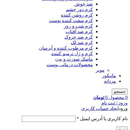
ضد جوش
کرم دور چشم
کرم روشن کننده
کرم سفت کننده پوست
کرم شب و روز
کرم ضد آفتاب
کرم ضد چروک
کرم ضد لک
کرم مرطوب کننده و آبرسان
کرم و ژل ترمیم کننده
ماسک صورت و بدن
محصولات درمانی پوست
موبر
مانیکور
مردانه
جستجو
0
محصول
0
تومان
ورود / ثبت نام
ورود
ایجاد حساب کاربری
نام کاربری یا آدرس ایمیل
*
ورود