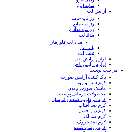
سایه ابرو
آرایش لب
رژ لب جامد
رژ لب مایع
رژ لب مدادی
مداد لب
مداد لب فلورمار
بالم لب
تینت لب
لوازم آرایش بدن
لوازم آرایش ناخن
مراقبت پوست
پاک کننده آرایش صورت
کرم شب و روز
ماسک صورت و بدن
محصولات درمانی پوست
کرم مرطوب کننده و آبرسان
کرم ضد آفتاب
کرم دور چشم
کرم ضد لک
کرم ضد چروک
کرم روشن کننده