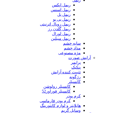
ریمل
ریمل اپکس
ریمل اسنس
ریمل بل
ریمل بی یو
ریمل رویال اترنیتی
ریمل گلدن رز
ریمل لورال
ریمل میبلین
سایه چشم
مداد چشم
مژه مصنوعی
آرایش صورت
پرایمر
پنکیک
تثبیت کننده آرایش
رژگونه
کانسیلر
کانسیلر رولوشن
کانسیلر فوراور52
کرم پودر
کرم پودر فارماسی
هایلایتر و لوازم کانتورینگ
وسایل گریم