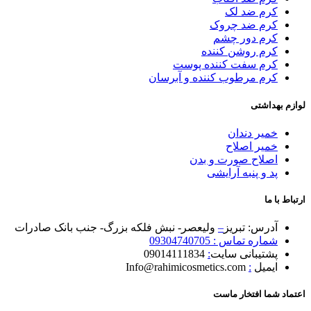
کرم ضد لک
کرم ضد چروک
کرم دور چشم
کرم روشن کننده
کرم سفت کننده پوست
کرم مرطوب کننده و آبرسان
لوازم بهداشتی
خمیر دندان
خمیر اصلاح
اصلاح صورت و بدن
پد و پنبه آرایشی
ارتباط با ما
آدرس: تبریز
–
ولیعصر- نبش فلکه بزرگ- جنب بانک صادرات
شماره تماس : 09304740705
پشتیبانی سایت
:
09014111834
ایمیل
:
Info@rahimicosmetics.com
اعتماد شما افتخار ماست