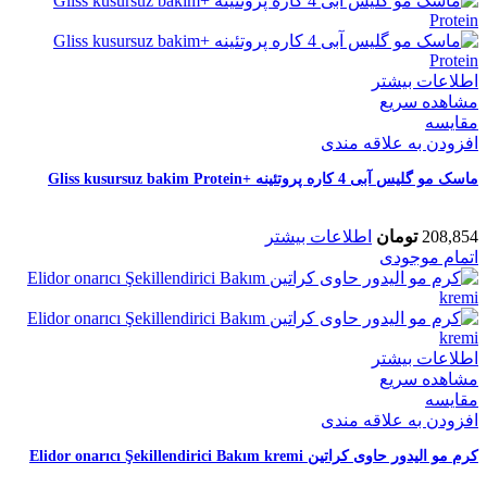
اطلاعات بیشتر
مشاهده سریع
مقایسه
افزودن به علاقه مندی
ماسک مو گلیس آبی 4 کاره پروتئینه +Gliss kusursuz bakim Protein
208,854
تومان
اطلاعات بیشتر
اتمام موجودی
اطلاعات بیشتر
مشاهده سریع
مقایسه
افزودن به علاقه مندی
کرم مو الیدور حاوی کراتین Elidor onarıcı Şekillendirici Bakım kremi