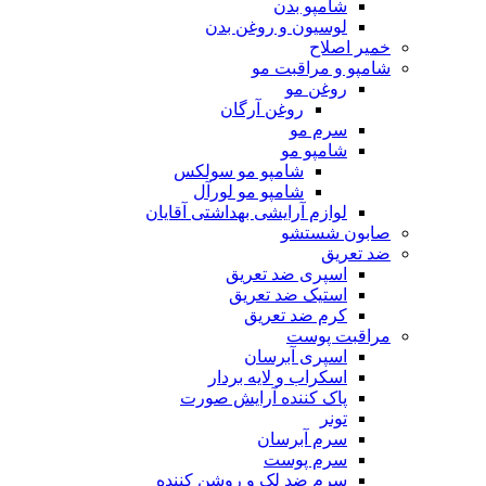
شامپو بدن
لوسیون و روغن بدن
خمیر اصلاح
شامپو و مراقبت مو
روغن مو
روغن آرگان
سرم مو
شامپو مو
شامپو مو سولکس
شامپو مو لورآل
لوازم آرایشی بهداشتی آقایان
صابون شستشو
ضد تعریق
اسپری ضد تعریق
استیک ضد تعریق
کرم ضد تعریق
مراقبت پوست
اسپری آبرسان
اسکراب و لایه بردار
پاک کننده آرایش صورت
تونر
سرم آبرسان
سرم پوست
سرم ضد لک و روشن کننده