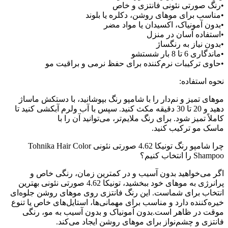
•رنگ صورتی نئونی فانتزی و خاص
•مناسب برای موهای روشن، دکلره یا بلوند
•بدون آمونیاک، اکسیدان یا مواد مضر
•استفاده آسان در منزل
•بدون نیاز به رنگساژ
•ماندگاری 6 تا 8 بار شستشو
•حاوی ترکیبات نرم‌کننده برای حفظ نرمی و براقیت مو
نحوه استفاده:
موهای تمیز و نم‌دار را با شامپو رنگ بپوشانید، با دستکش ماساژ
دهید و 20 تا 30 دقیقه مکث کنید. سپس با آب ولرم آبکشی کنید تا
کاملاً تمیز شود. برای رنگ ملایم‌تر، می‌توانید آن را با
ماسک مو ترکیب کنید.
چرا شامپو رنگ تونیکا 4.62 صورتی نئونی Tohnika Hair Color
Shampoo را انتخاب کنیم؟
اگر می‌خواهید بدون آسیب و در کمترین زمان، رنگی خاص و
پرانرژی به موهای خود ببخشید، تونیکا 4.62 صورتی نئونی بهترین
انتخاب برای شماست. این رنگ فانتزی روی موهای روشن جلوه‌ای
خیره‌کننده دارد و مناسب برای مهمانی‌ها، استایل‌های خاص یا تنوع
موقت در ظاهر است.بدون آمونیاک و بدون آسیب به مو، رنگی
فانتزی و چشم‌نواز برای موهای روشن ایجاد می‌کند.