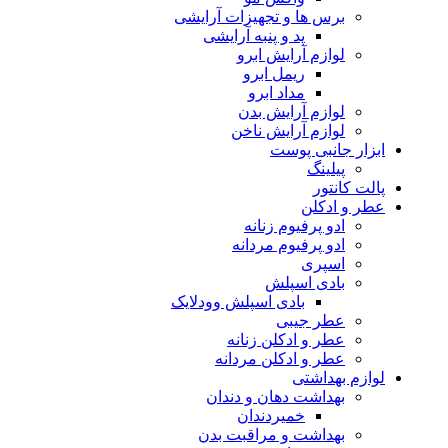
برس ها و تجهیزات آرایشی
پد و پنبه آرایشی
لوازم آرایش ابرو
ریمل ابرو
مداد ابرو
لوازم آرایش بدن
لوازم آرایش ناخن
ابزار جانبی پوست
پیلینگ
پالت کانتور
عطر و ادکلن
ادو پرفیوم زنانه
ادو پرفیوم مردانه
اسپری
بادی اسپلش
بادی اسپلش وودلایک
عطر جیبی
عطر و ادکلن زنانه
عطر و ادکلن مردانه
لوازم بهداشتی
بهداشت دهان و دندان
خمیردندان
بهداشت و مراقبت بدن