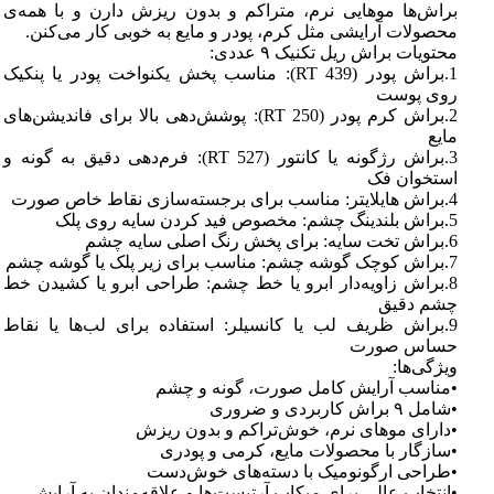
براش‌ها موهایی نرم، متراکم و بدون ریزش دارن و با همه‌ی
محصولات آرایشی مثل کرم، پودر و مایع به خوبی کار می‌کنن.
محتویات براش ریل تکنیک ۹ عددی:
1.براش پودر (RT 439): مناسب پخش یکنواخت پودر یا پنکیک
روی پوست
2.براش کرم پودر (RT 250): پوشش‌دهی بالا برای فاندیشن‌های
مایع
3.براش رژگونه یا کانتور (RT 527): فرم‌دهی دقیق به گونه و
استخوان فک
4.براش هایلایتر: مناسب برای برجسته‌سازی نقاط خاص صورت
5.براش بلندینگ چشم: مخصوص فید کردن سایه روی پلک
6.براش تخت سایه: برای پخش رنگ اصلی سایه چشم
7.براش کوچک گوشه چشم: مناسب برای زیر پلک یا گوشه چشم
8.براش زاویه‌دار ابرو یا خط چشم: طراحی ابرو یا کشیدن خط
چشم دقیق
9.براش ظریف لب یا کانسیلر: استفاده برای لب‌ها یا نقاط
حساس صورت
ویژگی‌ها:
•مناسب آرایش کامل صورت، گونه و چشم
•شامل ۹ براش کاربردی و ضروری
•دارای موهای نرم، خوش‌تراکم و بدون ریزش
•سازگار با محصولات مایع، کرمی و پودری
•طراحی ارگونومیک با دسته‌های خوش‌دست
•انتخاب عالی برای میکاپ آرتیست‌ها و علاقه‌مندان به آرایش