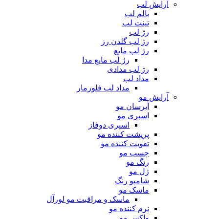
آرایش لب
بالم لب
تینت لب
رژ لب
رژ لب گلدن رز
رژ لب مایع
رژ لب مایع مدا
رژ لب مدادی
مداد لب
مداد لب فلورمار
آرایش مو
آبرسان مو
اسپری مو
اسپری دوفاز
پرپشت کننده مو
تقویت کننده مو
چسب مو
رنگ مو
ژل مو
شامپو رنگ
ماسک مو
ماسک و مراقبت مو لورآل
نرم کننده مو
واکس مو