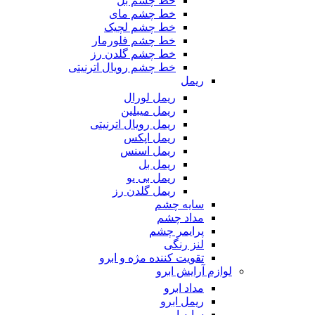
خط چشم بل
خط چشم مای
خط چشم لچیک
خط چشم فلورمار
خط چشم گلدن رز
خط چشم رویال اترنیتی
ریمل
ریمل لورال
ریمل میبلین
ریمل رویال اترنیتی
ریمل اپکس
ریمل اسنس
ریمل بل
ریمل بی یو
ریمل گلدن رز
سایه چشم
مداد چشم
پرایمر چشم
لنز رنگی
تقویت کننده مژه و ابرو
لوازم آرایش ابرو
مداد ابرو
ریمل ابرو
سایه ابرو