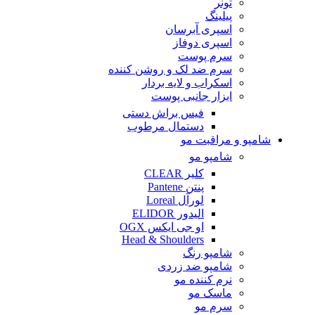
تونر
پیلینگ
اسپری آبرسان
اسپری دوفاز
سرم پوست
سرم ضد لک و روشن کننده
اسکراب و لایه بردار
ابزار جانبی پوست
فیس براش دستی
دستمال مرطوب
شامپو و مراقبت مو
شامپو مو
کلیر CLEAR
پنتن Pantene
لورآل Loreal
الیدور ELIDOR
او جی ایکس OGX
Head & Shoulders
شامپو رنگ
شامپو ضد زردی
نرم کننده مو
ماسک مو
سرم مو