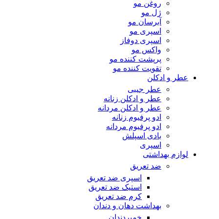
روغن مو
ژل مو
آبرسان مو
اسپری مو
اسپری دوفاز
واکس مو
پرپشت کننده مو
تقویت کننده مو
عطر و ادکلن
عطر جیبی
عطر و ادکلن زنانه
عطر و ادکلن مردانه
ادو پرفیوم زنانه
ادو پرفیوم مردانه
بادی اسپلش
اسپری
لوازم بهداشتی
ضد تعریق
اسپری ضد تعریق
استیک ضد تعریق
کرم ضد تعریق
بهداشت دهان و دندان
خمیردندان