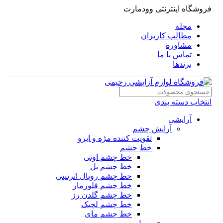
فروشگاه اینترنتی وودمارت
مجله
مطالب کاربران
مشاوره
تماس با ما
برندها
انتخاب دسته بندی
آرایشی
آرایش چشم
تقویت کننده مژه و ابرو
خط چشم
خط چشم اوتی
خط چشم بل
خط چشم رویال اترنیتی
خط چشم فلورمار
خط چشم گلدن رز
خط چشم لچیک
خط چشم مای