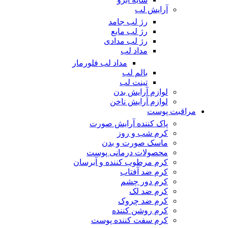
آرایش لب
رژ لب جامد
رژ لب مایع
رژ لب مدادی
مداد لب
مداد لب فلورمار
بالم لب
تینت لب
لوازم آرایش بدن
لوازم آرایش ناخن
مراقبت پوست
پاک کننده آرایش صورت
کرم شب و روز
ماسک صورت و بدن
محصولات درمانی پوست
کرم مرطوب کننده و آبرسان
کرم ضد آفتاب
کرم دور چشم
کرم ضد لک
کرم ضد چروک
کرم روشن کننده
کرم سفت کننده پوست