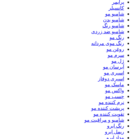
پرایمر
کانسیلر
شامپو مو
شامپو بدن
شامپو رنگ
شامپو ضد زردی
رنگ مو
رنگ موی مردانه
روغن مو
سرم مو
ژل مو
آبرسان مو
اسپری مو
اسپری دوفاز
ماسک مو
واکس مو
چسب مو
نرم کننده مو
پرپشت کننده مو
تقویت کننده مو
شامپو و مراقبت مو
رنگ ابرو
ریمل ابرو
مداد ابرو