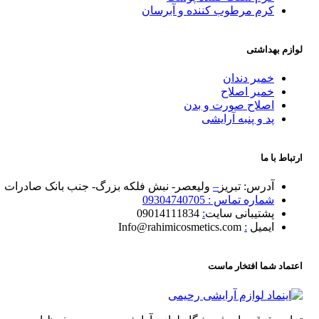
کرم مرطوب کننده و آبرسان
لوازم بهداشتی
خمیر دندان
خمیر اصلاح
اصلاح صورت و بدن
پد و پنبه آرایشی
ارتباط با ما
آدرس: تبریز
–
ولیعصر- نبش فلکه بزرگ- جنب بانک صادرات
شماره تماس : 09304740705
پشتیبانی سایت
:
09014111834
ایمیل
:
Info@rahimicosmetics.com
اعتماد شما افتخار ماست