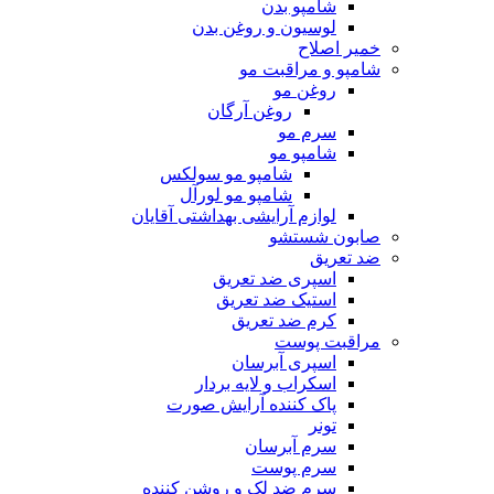
شامپو بدن
لوسیون و روغن بدن
خمیر اصلاح
شامپو و مراقبت مو
روغن مو
روغن آرگان
سرم مو
شامپو مو
شامپو مو سولکس
شامپو مو لورآل
لوازم آرایشی بهداشتی آقایان
صابون شستشو
ضد تعریق
اسپری ضد تعریق
استیک ضد تعریق
کرم ضد تعریق
مراقبت پوست
اسپری آبرسان
اسکراب و لایه بردار
پاک کننده آرایش صورت
تونر
سرم آبرسان
سرم پوست
سرم ضد لک و روشن کننده