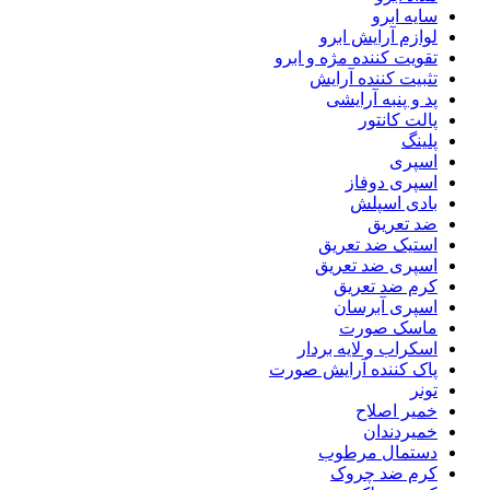
سایه ابرو
لوازم آرایش ابرو
تقویت کننده مژه و ابرو
تثبیت کننده آرایش
پد و پنبه آرایشی
پالت کانتور
پلینگ
اسپری
اسپری دوفاز
بادی اسپلش
ضد تعریق
استیک ضد تعریق
اسپری ضد تعریق
کرم ضد تعریق
اسپری آبرسان
ماسک صورت
اسکراب و لایه بردار
پاک کننده آرایش صورت
تونر
خمیر اصلاح
خمیردندان
دستمال مرطوب
کرم ضد چروک