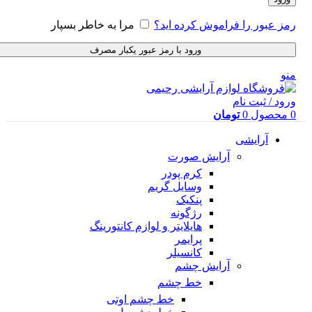
رمز عبور را فراموش کرده اید؟
مرا به خاطر بسپار
ورود با رمز عبور یکبار مصرف
منو
ورود / ثبت نام
0
محصول
0
تومان
آرایشی
آرایش صورت
کرم پودر
وسایل گریم
پنکیک
رژگونه
هایلایتر و لوازم کانتورینگ
پرایمر
کانسیلر
آرایش چشم
خط چشم
خط چشم اوتی