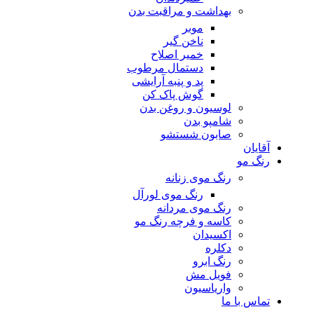
بهداشت و مراقبت بدن
موبر
ناخن گیر
خمیر اصلاح
دستمال مرطوب
پد و پنبه آرایشی
گوش پاک کن
لوسیون و روغن بدن
شامپو بدن
صابون شستشو
آقایان
رنگ مو
رنگ موی زنانه
رنگ موی لورآل
رنگ موی مردانه
کاسه و فرچه رنگ مو
اکسیدان
دکلره
رنگ ابرو
فویل مش
واریاسیون
تماس با ما