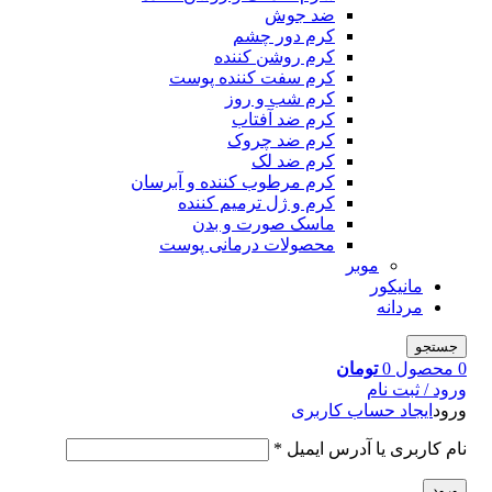
ضد جوش
کرم دور چشم
کرم روشن کننده
کرم سفت کننده پوست
کرم شب و روز
کرم ضد آفتاب
کرم ضد چروک
کرم ضد لک
کرم مرطوب کننده و آبرسان
کرم و ژل ترمیم کننده
ماسک صورت و بدن
محصولات درمانی پوست
موبر
مانیکور
مردانه
جستجو
0
محصول
0
تومان
ورود / ثبت نام
ورود
ایجاد حساب کاربری
نام کاربری یا آدرس ایمیل
*
ورود