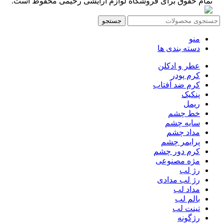
تمام حقوق برای فروشگاه لوازم آرایشی رحیمی محفوظ است.
جستجو
منو
دسته بندی ها
عطر و ادکلن
کرم پودر
کرم ضد آفتاب
پنکیک
ریمل
خط چشم
سایه چشم
مداد چشم
پرایمر چشم
کرم دور چشم
مژه مصنوعی
رژ لب
رژ لب مدادی
مداد لب
بالم لب
تینت لب
رژگونه