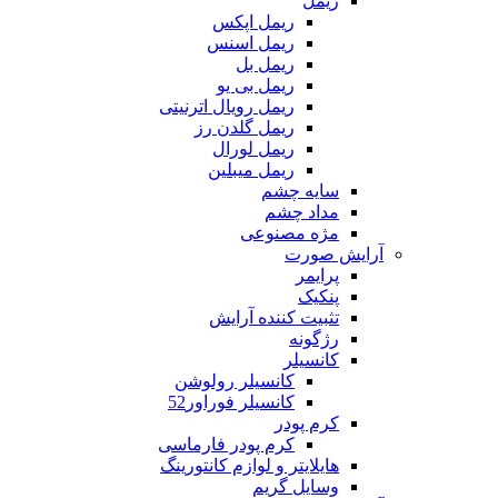
ریمل
ریمل اپکس
ریمل اسنس
ریمل بل
ریمل بی یو
ریمل رویال اترنیتی
ریمل گلدن رز
ریمل لورال
ریمل میبلین
سایه چشم
مداد چشم
مژه مصنوعی
آرایش صورت
پرایمر
پنکیک
تثبیت کننده آرایش
رژگونه
کانسیلر
کانسیلر رولوشن
کانسیلر فوراور52
کرم پودر
کرم پودر فارماسی
هایلایتر و لوازم کانتورینگ
وسایل گریم