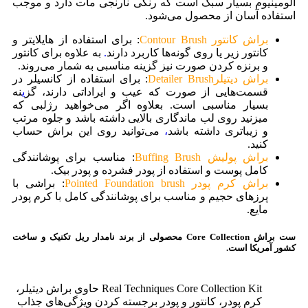
آلومینیوم بسیار سبک است که رنگی نارنجی مات دارد و موجب
استفاده آسان از محصول می‌شود.
براش کانتور Contour Brush
: برای استفاده از هایلایتر و
کانتور زیر یا روی گونه‌ها کاربرد دارند
.
به علاوه برای کانتور
و برنزه کردن صورت نیز گزینه مناسبی به شمار می‌روند.
براش دیتیلرDetailer Brush
: برای استفاده از کانسیلر در
قسمت‌هایی از صورت که عیب و ایراداتی دارند، گز
ی
نه
بسیار مناسبی است. بعلاوه اگر می‌خواهید رژلبی که
میزنید روی لب ماندگاری بالایی داشته باشد و جلوه مرتب
و زیباتری داشته باشد
،
می‌توانید روی این براش حساب
کنید.
براش پولیش Buffing Brush
: مناسب برای پوشانندگی
کامل پوست و استفاده از پودر فشرده و پودر بیک.
براش کرم پودر Pointed Foundation brush
: براشی با
پرزهای حجیم و مناسب برای پوشانندگی کامل با کرم پودر
مایع.
ست براش Core Collection محصولی از برند نامدار ریل تکنیک و ساخت
کشور آمریکا است.
Real Techniques Core Collection Kit حاوی براش دیتیلر،
کرم پودر، کانتور و پودر برجسته کردن ویژگی‌های جذاب