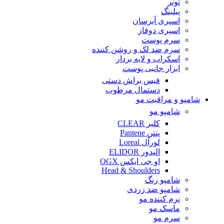
تونر
پیلینگ
اسپری آبرسان
اسپری دوفاز
سرم پوست
سرم ضد لک و روشن کننده
اسکراب و لایه بردار
ابزار جانبی پوست
فیس براش دستی
دستمال مرطوب
شامپو و مراقبت مو
شامپو مو
کلیر CLEAR
پنتن Pantene
لورآل Loreal
الیدور ELIDOR
او جی ایکس OGX
Head & Shoulders
شامپو رنگ
شامپو ضد زردی
نرم کننده مو
ماسک مو
سرم مو