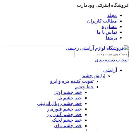
فروشگاه اینترنتی وودمارت
مجله
مطالب کاربران
مشاوره
تماس با ما
برندها
انتخاب دسته بندی
آرایشی
آرایش چشم
تقویت کننده مژه و ابرو
خط چشم
خط چشم اوتی
خط چشم بل
خط چشم رویال اترنیتی
خط چشم فلورمار
خط چشم گلدن رز
خط چشم لچیک
خط چشم مای