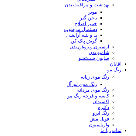
بهداشت و مراقبت بدن
موبر
ناخن گیر
خمیر اصلاح
دستمال مرطوب
پد و پنبه آرایشی
گوش پاک کن
لوسیون و روغن بدن
شامپو بدن
صابون شستشو
آقایان
رنگ مو
رنگ موی زنانه
رنگ موی لورآل
رنگ موی مردانه
کاسه و فرچه رنگ مو
اکسیدان
دکلره
رنگ ابرو
فویل مش
واریاسیون
تماس با ما