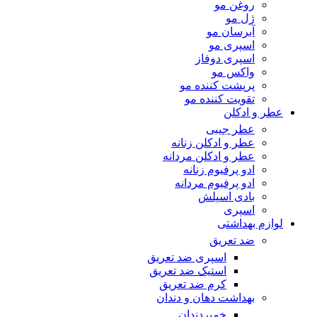
روغن مو
ژل مو
آبرسان مو
اسپری مو
اسپری دوفاز
واکس مو
پرپشت کننده مو
تقویت کننده مو
عطر و ادکلن
عطر جیبی
عطر و ادکلن زنانه
عطر و ادکلن مردانه
ادو پرفیوم زنانه
ادو پرفیوم مردانه
بادی اسپلش
اسپری
لوازم بهداشتی
ضد تعریق
اسپری ضد تعریق
استیک ضد تعریق
کرم ضد تعریق
بهداشت دهان و دندان
خمیردندان