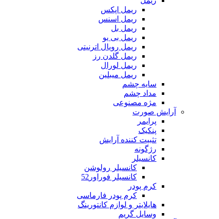
ریمل
ریمل اپکس
ریمل اسنس
ریمل بل
ریمل بی یو
ریمل رویال اترنیتی
ریمل گلدن رز
ریمل لورال
ریمل میبلین
سایه چشم
مداد چشم
مژه مصنوعی
آرایش صورت
پرایمر
پنکیک
تثبیت کننده آرایش
رژگونه
کانسیلر
کانسیلر رولوشن
کانسیلر فوراور52
کرم پودر
کرم پودر فارماسی
هایلایتر و لوازم کانتورینگ
وسایل گریم