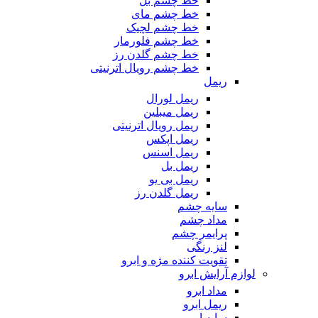
خط چشم بل
خط چشم مای
خط چشم لچیک
خط چشم فلورمار
خط چشم گلدن رز
خط چشم رویال اترنیتی
ریمل
ریمل لورال
ریمل میبلین
ریمل رویال اترنیتی
ریمل اپکس
ریمل اسنس
ریمل بل
ریمل بی یو
ریمل گلدن رز
سایه چشم
مداد چشم
پرایمر چشم
لنز رنگی
تقویت کننده مژه و ابرو
لوازم آرایش ابرو
مداد ابرو
ریمل ابرو
سایه ابرو