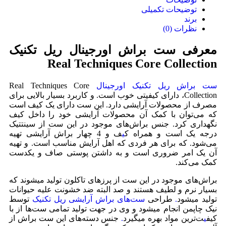
توضیحات تکمیلی
برند
نظرات (0)
معرفی ست براش اورجینال ریل تکنیک
Real Techniques Core Collection
ست براش ریل تکنیک اورجینال
Real Techniques Core
Collection،
دارای
کیفیتی خوب است. و کاربرد بسیار بالایی برای
مصرف از محصولات آرایشی دارد. این ست دارای یک کیف است
که می‌توان با کمک آن محصولات آرایشی خود را داخل کیف
نگهداری کرد. جنس براش‌های موجود در این ست از سینتتیک
درجه یک است و همراه ک
ی
ف و 4 چهار براش آرایشی تهیه
می‌شود. که برای هر فردی که اهل آرایش مناسب است. و تهیه
آن یک امر ضروری است و به داشتن پوستی صاف و یکدست
کمک می‌کند.
براش‌های موجود در این ست از پرزهای تاکلون تولید میشوند که
بسیار نرم و لطیف هستند و صد البته ضد خشونت علیه حیوانات
تولید میشود
.
طراحی
ست‌های براش آرایشی ریل تکنیک
توسط
نیک چاپمن انجام میشود و وی در جهت تولید تمامی ست‌ها از با
کیف
ی
ت‌ترین مواد بهره میگیرد
.
جنس دسته‌های این ست براش از