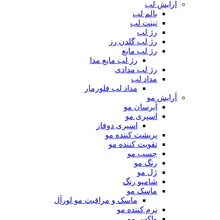
آرایش لب
بالم لب
تینت لب
رژ لب
رژ لب گلدن رز
رژ لب مایع
رژ لب مایع مدا
رژ لب مدادی
مداد لب
مداد لب فلورمار
آرایش مو
آبرسان مو
اسپری مو
اسپری دوفاز
پرپشت کننده مو
تقویت کننده مو
چسب مو
رنگ مو
ژل مو
شامپو رنگ
ماسک مو
ماسک و مراقبت مو لورآل
نرم کننده مو
واکس مو