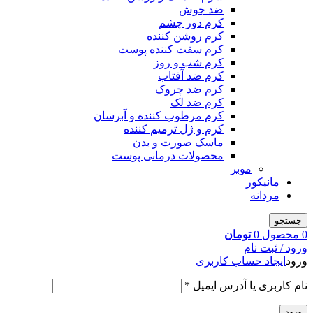
ضد جوش
کرم دور چشم
کرم روشن کننده
کرم سفت کننده پوست
کرم شب و روز
کرم ضد آفتاب
کرم ضد چروک
کرم ضد لک
کرم مرطوب کننده و آبرسان
کرم و ژل ترمیم کننده
ماسک صورت و بدن
محصولات درمانی پوست
موبر
مانیکور
مردانه
جستجو
0
محصول
0
تومان
ورود / ثبت نام
ورود
ایجاد حساب کاربری
نام کاربری یا آدرس ایمیل
*
ورود