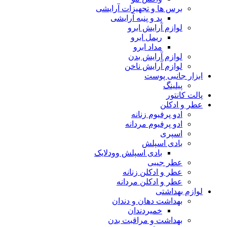
برس ها و تجهیزات آرایشی
پد و پنبه آرایشی
لوازم آرایش ابرو
ریمل ابرو
مداد ابرو
لوازم آرایش بدن
لوازم آرایش ناخن
ابزار جانبی پوست
پیلینگ
پالت کانتور
عطر و ادکلن
ادو پرفیوم زنانه
ادو پرفیوم مردانه
اسپری
بادی اسپلش
بادی اسپلش وودلایک
عطر جیبی
عطر و ادکلن زنانه
عطر و ادکلن مردانه
لوازم بهداشتی
بهداشت دهان و دندان
خمیردندان
بهداشت و مراقبت بدن