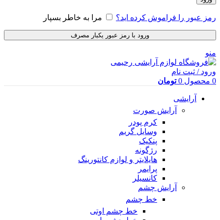
رمز عبور را فراموش کرده اید؟
مرا به خاطر بسپار
ورود با رمز عبور یکبار مصرف
منو
ورود / ثبت نام
0
محصول
0
تومان
آرایشی
آرایش صورت
کرم پودر
وسایل گریم
پنکیک
رژگونه
هایلایتر و لوازم کانتورینگ
پرایمر
کانسیلر
آرایش چشم
خط چشم
خط چشم اوتی