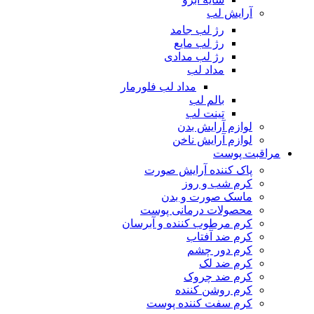
آرایش لب
رژ لب جامد
رژ لب مایع
رژ لب مدادی
مداد لب
مداد لب فلورمار
بالم لب
تینت لب
لوازم آرایش بدن
لوازم آرایش ناخن
مراقبت پوست
پاک کننده آرایش صورت
کرم شب و روز
ماسک صورت و بدن
محصولات درمانی پوست
کرم مرطوب کننده و آبرسان
کرم ضد آفتاب
کرم دور چشم
کرم ضد لک
کرم ضد چروک
کرم روشن کننده
کرم سفت کننده پوست