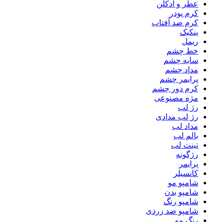
عطر و ادکلن
کرم پودر
کرم ضد آفتاب
پنکیک
ریمل
خط چشم
سایه چشم
مداد چشم
پرایمر چشم
کرم دور چشم
مژه مصنوعی
رژ لب
رژ لب مدادی
مداد لب
بالم لب
تینت لب
رژگونه
پرایمر
کانسیلر
شامپو مو
شامپو بدن
شامپو رنگ
شامپو ضد زردی
رنگ مو