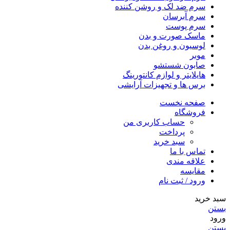
سرم ضد لک و روشن کننده
سرم آبرسان
سرم پوست
ماسک صورت و بدن
لوسیون و روغن بدن
موبر
صابون شستشو
هایلایتر و لوازم کانتورینگ
برس ها و تجهیزات آرایشی
صفحه نخست
فروشگاه
حساب کاربری من
پرداخت
سبد خرید
تماس با ما
علاقه مندی
مقایسه
ورود / ثبت نام
سبد خرید
بستن
ورود
بستن