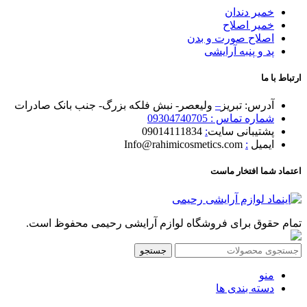
خمیر دندان
خمیر اصلاح
اصلاح صورت و بدن
پد و پنبه آرایشی
ارتباط با ما
آدرس: تبریز
–
ولیعصر- نبش فلکه بزرگ- جنب بانک صادرات
شماره تماس : 09304740705
پشتیبانی سایت
:
09014111834
ایمیل
:
Info@rahimicosmetics.com
اعتماد شما افتخار ماست
تمام حقوق برای فروشگاه لوازم آرایشی رحیمی محفوظ است.
جستجو
منو
دسته بندی ها