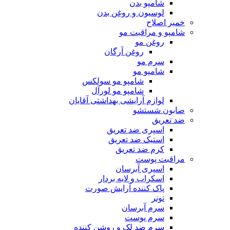
شامپو بدن
لوسیون و روغن بدن
خمیر اصلاح
شامپو و مراقبت مو
روغن مو
روغن آرگان
سرم مو
شامپو مو
شامپو مو سولکس
شامپو مو لورآل
لوازم آرایشی بهداشتی آقایان
صابون شستشو
ضد تعریق
اسپری ضد تعریق
استیک ضد تعریق
کرم ضد تعریق
مراقبت پوست
اسپری آبرسان
اسکراب و لایه بردار
پاک کننده آرایش صورت
تونر
سرم آبرسان
سرم پوست
سرم ضد لک و روشن کننده