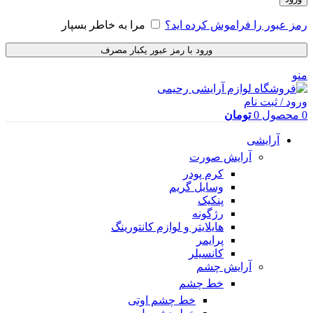
رمز عبور را فراموش کرده اید؟
مرا به خاطر بسپار
ورود با رمز عبور یکبار مصرف
منو
ورود / ثبت نام
0
محصول
0
تومان
آرایشی
آرایش صورت
کرم پودر
وسایل گریم
پنکیک
رژگونه
هایلایتر و لوازم کانتورینگ
پرایمر
کانسیلر
آرایش چشم
خط چشم
خط چشم اوتی