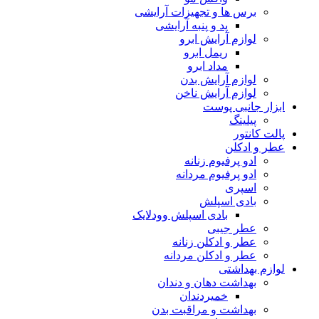
برس ها و تجهیزات آرایشی
پد و پنبه آرایشی
لوازم آرایش ابرو
ریمل ابرو
مداد ابرو
لوازم آرایش بدن
لوازم آرایش ناخن
ابزار جانبی پوست
پیلینگ
پالت کانتور
عطر و ادکلن
ادو پرفیوم زنانه
ادو پرفیوم مردانه
اسپری
بادی اسپلش
بادی اسپلش وودلایک
عطر جیبی
عطر و ادکلن زنانه
عطر و ادکلن مردانه
لوازم بهداشتی
بهداشت دهان و دندان
خمیردندان
بهداشت و مراقبت بدن