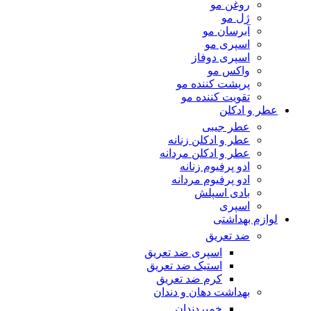
روغن مو
ژل مو
آبرسان مو
اسپری مو
اسپری دوفاز
واکس مو
پرپشت کننده مو
تقویت کننده مو
عطر و ادکلن
عطر جیبی
عطر و ادکلن زنانه
عطر و ادکلن مردانه
ادو پرفیوم زنانه
ادو پرفیوم مردانه
بادی اسپلش
اسپری
لوازم بهداشتی
ضد تعریق
اسپری ضد تعریق
استیک ضد تعریق
کرم ضد تعریق
بهداشت دهان و دندان
خمیردندان