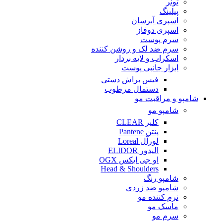
تونر
پیلینگ
اسپری آبرسان
اسپری دوفاز
سرم پوست
سرم ضد لک و روشن کننده
اسکراب و لایه بردار
ابزار جانبی پوست
فیس براش دستی
دستمال مرطوب
شامپو و مراقبت مو
شامپو مو
کلیر CLEAR
پنتن Pantene
لورآل Loreal
الیدور ELIDOR
او جی ایکس OGX
Head & Shoulders
شامپو رنگ
شامپو ضد زردی
نرم کننده مو
ماسک مو
سرم مو