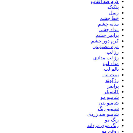
کرم ضد آفتاب
پنکیک
ریمل
خط چشم
سایه چشم
مداد چشم
پرایمر چشم
کرم دور چشم
مژه مصنوعی
رژ لب
رژ لب مدادی
مداد لب
بالم لب
تینت لب
رژگونه
پرایمر
کانسیلر
شامپو مو
شامپو بدن
شامپو رنگ
شامپو ضد زردی
رنگ مو
رنگ موی مردانه
روغن مو