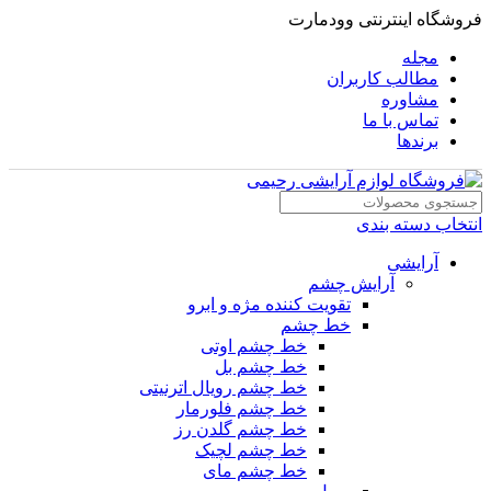
فروشگاه اینترنتی وودمارت
مجله
مطالب کاربران
مشاوره
تماس با ما
برندها
انتخاب دسته بندی
آرایشی
آرایش چشم
تقویت کننده مژه و ابرو
خط چشم
خط چشم اوتی
خط چشم بل
خط چشم رویال اترنیتی
خط چشم فلورمار
خط چشم گلدن رز
خط چشم لچیک
خط چشم مای