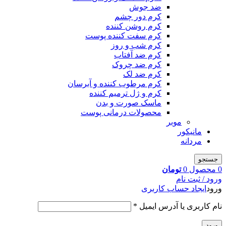
ضد جوش
کرم دور چشم
کرم روشن کننده
کرم سفت کننده پوست
کرم شب و روز
کرم ضد آفتاب
کرم ضد چروک
کرم ضد لک
کرم مرطوب کننده و آبرسان
کرم و ژل ترمیم کننده
ماسک صورت و بدن
محصولات درمانی پوست
موبر
مانیکور
مردانه
جستجو
0
محصول
0
تومان
ورود / ثبت نام
ورود
ایجاد حساب کاربری
نام کاربری یا آدرس ایمیل
*
ورود