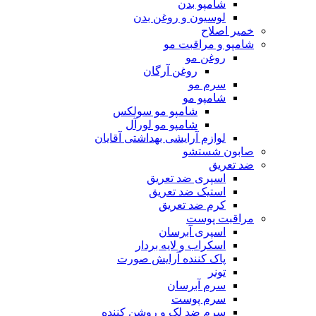
شامپو بدن
لوسیون و روغن بدن
خمیر اصلاح
شامپو و مراقبت مو
روغن مو
روغن آرگان
سرم مو
شامپو مو
شامپو مو سولکس
شامپو مو لورآل
لوازم آرایشی بهداشتی آقایان
صابون شستشو
ضد تعریق
اسپری ضد تعریق
استیک ضد تعریق
کرم ضد تعریق
مراقبت پوست
اسپری آبرسان
اسکراب و لایه بردار
پاک کننده آرایش صورت
تونر
سرم آبرسان
سرم پوست
سرم ضد لک و روشن کننده