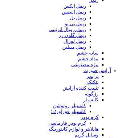
ریمل
ریمل اپکس
ریمل اسنس
ریمل بل
ریمل بی یو
ریمل رویال اترنیتی
ریمل گلدن رز
ریمل لورال
ریمل میبلین
سایه چشم
مداد چشم
مژه مصنوعی
آرایش صورت
پرایمر
پنکیک
تثبیت کننده آرایش
رژگونه
کانسیلر
کانسیلر رولوشن
کانسیلر فوراور52
کرم پودر
کرم پودر فارماسی
هایلایتر و لوازم کانتورینگ
وسایل گریم