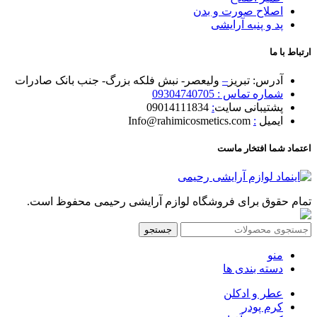
اصلاح صورت و بدن
پد و پنبه آرایشی
ارتباط با ما
آدرس: تبریز
–
ولیعصر- نبش فلکه بزرگ- جنب بانک صادرات
شماره تماس : 09304740705
پشتیبانی سایت
:
09014111834
ایمیل
:
Info@rahimicosmetics.com
اعتماد شما افتخار ماست
تمام حقوق برای فروشگاه لوازم آرایشی رحیمی محفوظ است.
جستجو
منو
دسته بندی ها
عطر و ادکلن
کرم پودر