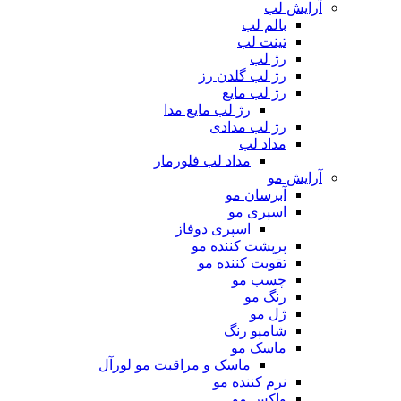
آرایش لب
بالم لب
تینت لب
رژ لب
رژ لب گلدن رز
رژ لب مایع
رژ لب مایع مدا
رژ لب مدادی
مداد لب
مداد لب فلورمار
آرایش مو
آبرسان مو
اسپری مو
اسپری دوفاز
پرپشت کننده مو
تقویت کننده مو
چسب مو
رنگ مو
ژل مو
شامپو رنگ
ماسک مو
ماسک و مراقبت مو لورآل
نرم کننده مو
واکس مو