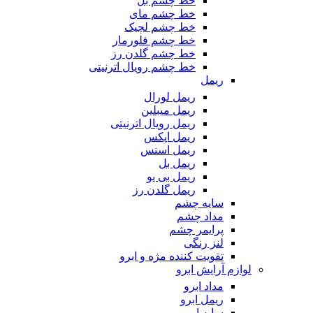
خط چشم بل
خط چشم مای
خط چشم لچیک
خط چشم فلورمار
خط چشم گلدن رز
خط چشم رویال اترنیتی
ریمل
ریمل لورال
ریمل میبلین
ریمل رویال اترنیتی
ریمل اپکس
ریمل اسنس
ریمل بل
ریمل بی یو
ریمل گلدن رز
سایه چشم
مداد چشم
پرایمر چشم
لنز رنگی
تقویت کننده مژه و ابرو
لوازم آرایش ابرو
مداد ابرو
ریمل ابرو
سایه ابرو