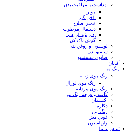
بهداشت و مراقبت بدن
موبر
ناخن گیر
خمیر اصلاح
دستمال مرطوب
پد و پنبه آرایشی
گوش پاک کن
لوسیون و روغن بدن
شامپو بدن
صابون شستشو
آقایان
رنگ مو
رنگ موی زنانه
رنگ موی لورآل
رنگ موی مردانه
کاسه و فرچه رنگ مو
اکسیدان
دکلره
رنگ ابرو
فویل مش
واریاسیون
تماس با ما