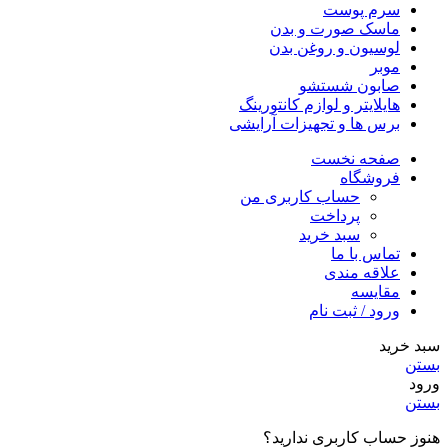
سرم پوست
ماسک صورت و بدن
لوسیون و روغن بدن
موبر
صابون شستشو
هایلایتر و لوازم کانتورینگ
برس ها و تجهیزات آرایشی
صفحه نخست
فروشگاه
حساب کاربری من
پرداخت
سبد خرید
تماس با ما
علاقه مندی
مقایسه
ورود / ثبت نام
سبد خرید
بستن
ورود
بستن
هنوز حساب کاربری ندارید؟