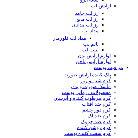
آرایش لب
رژ لب جامد
رژ لب مایع
رژ لب مدادی
مداد لب
مداد لب فلورمار
بالم لب
تینت لب
لوازم آرایش بدن
لوازم آرایش ناخن
مراقبت پوست
پاک کننده آرایش صورت
کرم شب و روز
ماسک صورت و بدن
محصولات درمانی پوست
کرم مرطوب کننده و آبرسان
کرم ضد آفتاب
کرم دور چشم
کرم ضد لک
کرم ضد چروک
کرم روشن کننده
کرم سفت کننده پوست