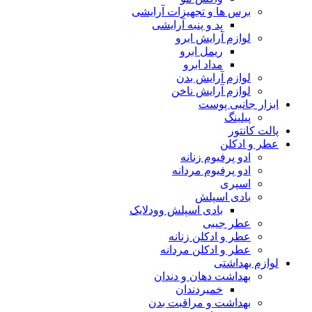
برس ها و تجهیزات آرایشی
پد و پنبه آرایشی
لوازم آرایش ابرو
ریمل ابرو
مداد ابرو
لوازم آرایش بدن
لوازم آرایش ناخن
ابزار جانبی پوست
پیلینگ
پالت کانتور
عطر و ادکلن
ادو پرفیوم زنانه
ادو پرفیوم مردانه
اسپری
بادی اسپلش
بادی اسپلش وودلایک
عطر جیبی
عطر و ادکلن زنانه
عطر و ادکلن مردانه
لوازم بهداشتی
بهداشت دهان و دندان
خمیردندان
بهداشت و مراقبت بدن