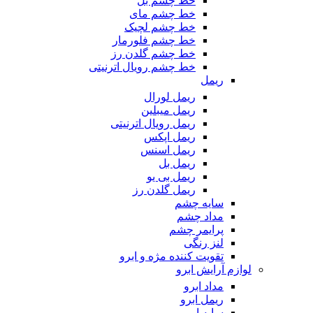
خط چشم بل
خط چشم مای
خط چشم لچیک
خط چشم فلورمار
خط چشم گلدن رز
خط چشم رویال اترنیتی
ریمل
ریمل لورال
ریمل میبلین
ریمل رویال اترنیتی
ریمل اپکس
ریمل اسنس
ریمل بل
ریمل بی یو
ریمل گلدن رز
سایه چشم
مداد چشم
پرایمر چشم
لنز رنگی
تقویت کننده مژه و ابرو
لوازم آرایش ابرو
مداد ابرو
ریمل ابرو
سایه ابرو