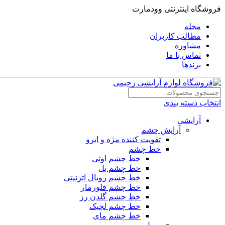
فروشگاه اینترنتی وودمارت
مجله
مطالب کاربران
مشاوره
تماس با ما
برندها
انتخاب دسته بندی
آرایشی
آرایش چشم
تقویت کننده مژه و ابرو
خط چشم
خط چشم اوتی
خط چشم بل
خط چشم رویال اترنیتی
خط چشم فلورمار
خط چشم گلدن رز
خط چشم لچیک
خط چشم مای