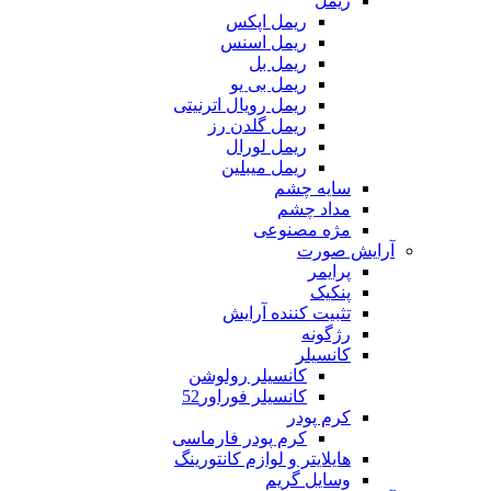
ریمل
ریمل اپکس
ریمل اسنس
ریمل بل
ریمل بی یو
ریمل رویال اترنیتی
ریمل گلدن رز
ریمل لورال
ریمل میبلین
سایه چشم
مداد چشم
مژه مصنوعی
آرایش صورت
پرایمر
پنکیک
تثبیت کننده آرایش
رژگونه
کانسیلر
کانسیلر رولوشن
کانسیلر فوراور52
کرم پودر
کرم پودر فارماسی
هایلایتر و لوازم کانتورینگ
وسایل گریم