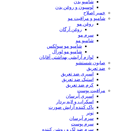
شامپو بدن
لوسیون و روغن بدن
خمیر اصلاح
شامپو و مراقبت مو
روغن مو
روغن آرگان
سرم مو
شامپو مو
شامپو مو سولکس
شامپو مو لورآل
لوازم آرایشی بهداشتی آقایان
صابون شستشو
ضد تعریق
اسپری ضد تعریق
استیک ضد تعریق
کرم ضد تعریق
مراقبت پوست
اسپری آبرسان
اسکراب و لایه بردار
پاک کننده آرایش صورت
تونر
سرم آبرسان
سرم پوست
سرم ضد لک و روشن کننده