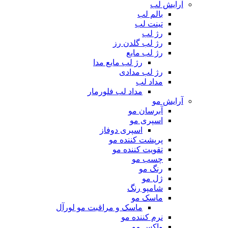
آرایش لب
بالم لب
تینت لب
رژ لب
رژ لب گلدن رز
رژ لب مایع
رژ لب مایع مدا
رژ لب مدادی
مداد لب
مداد لب فلورمار
آرایش مو
آبرسان مو
اسپری مو
اسپری دوفاز
پرپشت کننده مو
تقویت کننده مو
چسب مو
رنگ مو
ژل مو
شامپو رنگ
ماسک مو
ماسک و مراقبت مو لورآل
نرم کننده مو
واکس مو