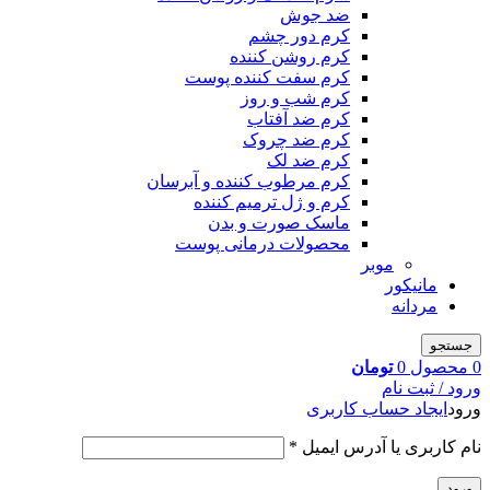
ضد جوش
کرم دور چشم
کرم روشن کننده
کرم سفت کننده پوست
کرم شب و روز
کرم ضد آفتاب
کرم ضد چروک
کرم ضد لک
کرم مرطوب کننده و آبرسان
کرم و ژل ترمیم کننده
ماسک صورت و بدن
محصولات درمانی پوست
موبر
مانیکور
مردانه
جستجو
0
محصول
0
تومان
ورود / ثبت نام
ورود
ایجاد حساب کاربری
نام کاربری یا آدرس ایمیل
*
ورود