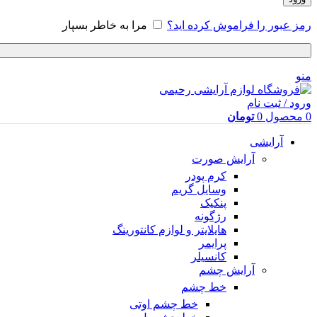
رمز عبور را فراموش کرده اید؟
مرا به خاطر بسپار
منو
ورود / ثبت نام
0
محصول
0
تومان
آرایشی
آرایش صورت
کرم پودر
وسایل گریم
پنکیک
رژگونه
هایلایتر و لوازم کانتورینگ
پرایمر
کانسیلر
آرایش چشم
خط چشم
خط چشم اوتی