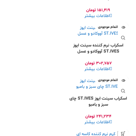
krem
151,419
تومان
اطلاعات بیشتر
اتمام موجودی
اسکراب نرم کننده سینت ایوز
ST.IVES آووکادو و عسل
302,757
تومان
اطلاعات بیشتر
اتمام موجودی
اسکراب سینت ایوز ST.IVES چای
سبز و بامبو
241,234
تومان
اطلاعات بیشتر