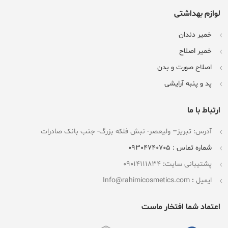
لوازم بهداشتی
خمیر دندان
خمیر اصلاح
اصلاح صورت و بدن
پد و پنبه آرایشی
ارتباط با ما
آدرس: تبریز
–
ولیعصر- نبش فلکه بزرگ- جنب بانک صادرات
شماره تماس : 09304740705
پشتیبانی سایت
:
09014111834
ایمیل
:
Info@rahimicosmetics.com
اعتماد شما افتخار ماست