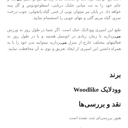
جای خود را به نت میانی جلبک دریایی، اسطوخودوس و گل پنبه
خواهد داد. در پایان نیز می‎توان بویی از عنبر، گیاه پاتچولی، چوب درخت
سرو، گیاه مریم گلی و نت‎های چوبی را استشمام نمایید.
طبع این اسپری وودلایک خنک است. اگر شما در طول روز به ورزش
می‌
پردازید یا زمان زیادی در اتومبیل هستید و یا در طول روز به
فعالیت‎های مختلف خارج از منزل
می‌
پردازید می‎توانید بدن خود را با به
همراه داشتن این اسپری از ایجاد تعریق و بوی بد آن محافظت نمایید
.
خرید و قیمت اسپری بدن مردانه وودلایک اکوا بلغاری Body Spray
Woodlike Blugari Aqua.
برند
وودلایک Woodlike
نقد و بررسی‌ها
هنوز بررسی‌ای ثبت نشده است.