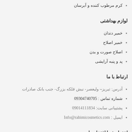
کرم مرطوب کننده و آبرسان
لوازم بهداشتی
خمیر دندان
خمیر اصلاح
اصلاح صورت و بدن
پد و پنبه آرایشی
ارتباط با ما
آدرس: تبریز
–
ولیعصر- نبش فلکه بزرگ- جنب بانک صادرات
شماره تماس : 09304740705
پشتیبانی سایت
:
09014111834
ایمیل
:
Info@rahimicosmetics.com