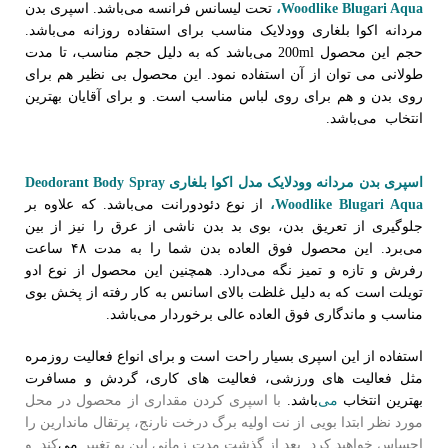
Woodlike Blugari Aqua،
تحت لیسانس فرانسه می‌باشد. اسپری بدن
مردانه اکوا بلغاری وودلایک مناسب برای استفاده روزانه می‌باشد.
حجم این محصول 200ml می‌باشد که به دلیل حجم مناسب، تا مدت
طولانی می توان از آن استفاده نمود. این محصول بی نظیر هم برای
روی بدن و هم برای روی لباس مناسب است. و برای آقایان بهترین
انتخاب می‌باشد.
خرید و قیمت اسپری بدن مردانه وودلایک اکوا
بلغاری Body Spray Woodlike Blugari Aqua.
اسپری بدن مردانه وودلایک مدل اکوا بلغاری D
eodorant Body Spray
Woodlike Blugari Aqua،
از نوع دئودورانت می‌باشد. که علاوه بر
جلوگیری از تعریق بدن، بوی بد بدن ناشی از عرق را نیز از بین
می‌برد. این محصول فوق العاده بدن شما را به مدت ۴۸ ساعت
رفرش و تازه و تمیز نگه می‌دارد. همچنین این محصول از نوع ادو
تویلت است که به دلیل غلظت بالای اسانس به کار رفته از پخش بوی
مناسب و ماندگاری فوق العاده عالی برخوردار می‌باشد.
استفاده از این اسپری بسیار راحت است و برای انواع فعالیت روزمره
مثل فعالیت های ورزشی، فعالیت های کاری، گردش و مسافرت
بهترین انتخاب
می‌
باشد.
با اسپری کردن مقداری از محصول در محل
مورد نظر ابتدا بویی از نت اولیه برگ درخت نارنج، پرتقال ماندارین را
احساس خواهید کرد. بعد از گذشت مدت زمانی این بو تغییر
می‌
کند. و