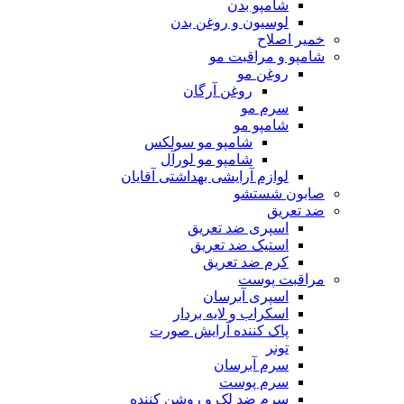
شامپو بدن
لوسیون و روغن بدن
خمیر اصلاح
شامپو و مراقبت مو
روغن مو
روغن آرگان
سرم مو
شامپو مو
شامپو مو سولکس
شامپو مو لورآل
لوازم آرایشی بهداشتی آقایان
صابون شستشو
ضد تعریق
اسپری ضد تعریق
استیک ضد تعریق
کرم ضد تعریق
مراقبت پوست
اسپری آبرسان
اسکراب و لایه بردار
پاک کننده آرایش صورت
تونر
سرم آبرسان
سرم پوست
سرم ضد لک و روشن کننده