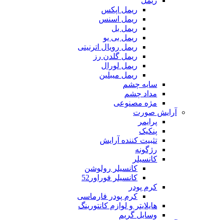
ریمل
ریمل اپکس
ریمل اسنس
ریمل بل
ریمل بی یو
ریمل رویال اترنیتی
ریمل گلدن رز
ریمل لورال
ریمل میبلین
سایه چشم
مداد چشم
مژه مصنوعی
آرایش صورت
پرایمر
پنکیک
تثبیت کننده آرایش
رژگونه
کانسیلر
کانسیلر رولوشن
کانسیلر فوراور52
کرم پودر
کرم پودر فارماسی
هایلایتر و لوازم کانتورینگ
وسایل گریم