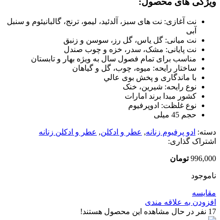
ویژگی های محصول:
نت آغازی: نت های سبز، آلدئید، لیمو، ترنج، گالبانیئوم و سنبل
آبی
نت میانی: گل یاس، گل رز، سوسن و زنبق
نت پایانی: مشک، سدر، خزه و چوب صندل
مناسب برای تمام فصول سال به ویژه بهار و تابستان
ساختار رایحه: میوه، چوب، گل و گیاهان
با ماندگاری و پخش بوی عالي
نوع رایحه: شیرین، خنک
کشور مبدا برند امارات
نوع غلظت: ادوپرفیوم
حجم 45 میلی
دسته:
ادو پرفیوم زنانه
,
عطر و ادکلن
,
عطر و ادکلن زنانه
اشتراک گذاری:
996,000
تومان
ناموجود
مقایسه
افزودن به علاقه مندی
17
نفر در حال مشاهده این محصول هستند!