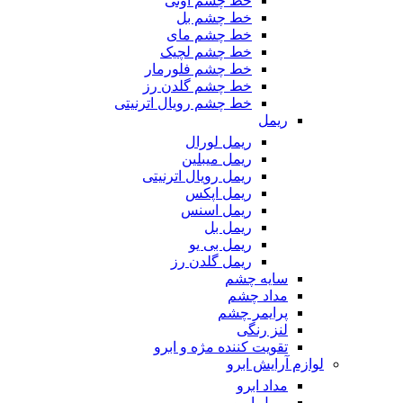
خط چشم اوتی
خط چشم بل
خط چشم مای
خط چشم لچیک
خط چشم فلورمار
خط چشم گلدن رز
خط چشم رویال اترنیتی
ریمل
ریمل لورال
ریمل میبلین
ریمل رویال اترنیتی
ریمل اپکس
ریمل اسنس
ریمل بل
ریمل بی یو
ریمل گلدن رز
سایه چشم
مداد چشم
پرایمر چشم
لنز رنگی
تقویت کننده مژه و ابرو
لوازم آرایش ابرو
مداد ابرو
ریمل ابرو