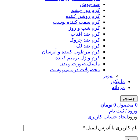
ضد جوش
کرم دور چشم
کرم روشن کننده
کرم سفت کننده پوست
کرم شب و روز
کرم ضد آفتاب
کرم ضد چروک
کرم ضد لک
کرم مرطوب کننده و آبرسان
کرم و ژل ترمیم کننده
ماسک صورت و بدن
محصولات درمانی پوست
موبر
مانیکور
مردانه
جستجو
0
محصول
0
تومان
ورود / ثبت نام
ورود
ایجاد حساب کاربری
نام کاربری یا آدرس ایمیل
*
ورود