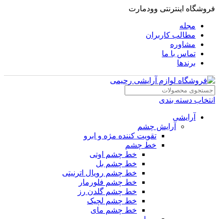
فروشگاه اینترنتی وودمارت
مجله
مطالب کاربران
مشاوره
تماس با ما
برندها
انتخاب دسته بندی
آرایشی
آرایش چشم
تقویت کننده مژه و ابرو
خط چشم
خط چشم اوتی
خط چشم بل
خط چشم رویال اترنیتی
خط چشم فلورمار
خط چشم گلدن رز
خط چشم لچیک
خط چشم مای