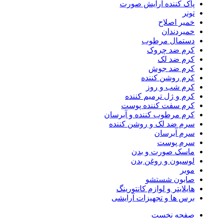
پاک کننده آرایش صورت
تونر
خمیر اصلاح
خمیردندان
دستمال مرطوب
کرم ضد چروک
کرم ضد لک
کرم ضد جوش
کرم روشن کننده
کرم شب و روز
کرم و ژل ترمیم کننده
کرم سفت کننده پوست
کرم مرطوب کننده و آبرسان
سرم ضد لک و روشن کننده
سرم آبرسان
سرم پوست
ماسک صورت و بدن
لوسیون و روغن بدن
موبر
صابون شستشو
هایلایتر و لوازم کانتورینگ
برس ها و تجهیزات آرایشی
صفحه نخست