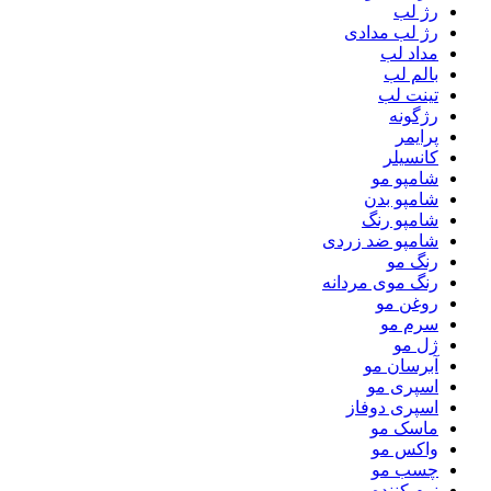
رژ لب
رژ لب مدادی
مداد لب
بالم لب
تینت لب
رژگونه
پرایمر
کانسیلر
شامپو مو
شامپو بدن
شامپو رنگ
شامپو ضد زردی
رنگ مو
رنگ موی مردانه
روغن مو
سرم مو
ژل مو
آبرسان مو
اسپری مو
اسپری دوفاز
ماسک مو
واکس مو
چسب مو
نرم کننده مو