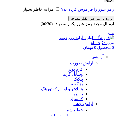
رمز عبور را فراموش کرده اید؟
مرا به خاطر بسپار
ورود با رمز عبور یکبار مصرف
ارسال مجدد رمز عبور یکبار مصرف
(00:
30
)
منو
ورود / ثبت نام
0
محصول
0
تومان
آرایشی
آرایش صورت
کرم پودر
وسایل گریم
پنکیک
رژگونه
هایلایتر و لوازم کانتورینگ
پرایمر
کانسیلر
آرایش چشم
خط چشم