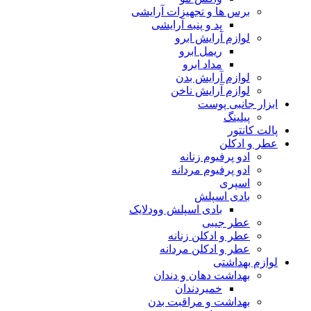
برس ها و تجهیزات آرایشی
پد و پنبه آرایشی
لوازم آرایش ابرو
ریمل ابرو
مداد ابرو
لوازم آرایش بدن
لوازم آرایش ناخن
ابزار جانبی پوست
پیلینگ
پالت کانتور
عطر و ادکلن
ادو پرفیوم زنانه
ادو پرفیوم مردانه
اسپری
بادی اسپلش
بادی اسپلش وودلایک
عطر جیبی
عطر و ادکلن زنانه
عطر و ادکلن مردانه
لوازم بهداشتی
بهداشت دهان و دندان
خمیردندان
بهداشت و مراقبت بدن