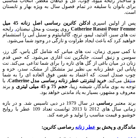
و ساختار رایحه میوه، چوب، گل و گیاهان معطر. انتخاب مناسبی
برای بانوان با سلیقه در تمام فصول سال به ویژه بهار و تابستان
است.
پس از اولین اسپری
ادکلن کاترین رساسی اصل زنانه 45 میل
Catherine Rasasi Pour Femme
روی پوست و محل نبضتان
.
رایحه
نت های سبز، آلدئید، لیمو، ترنج، گالبانیئوم و سنبل آبی را استشمام
خواهید کرد که باعث ایجاد طراوت و تازگی در وجود شما می‌شود.
با کمی سپری زمان، نت های میانی که شامل گل یاس، گل رز،
سوسن و زنبق است، جایگزین نت آغازی می‌شود. که حس قدم
زنان در میان باغی از گل های تازه را برای شما تداعی می‌کند. نت
پایانی این عطر زنانه بی نظیر نیز متشکل از مشک، سدر، خزه و
چوب صندل است. که اعتماد به نفس فوق العاده ای را به شما
من
ت
قل می‌کند.
خرید اینترنتی عطر زنانه رساسی مدل Catherine
، با
توجه به بوی ماندگار، شیشه زیبا،
حجم 75 و 45 میلی
لیتری
و برند
معروف و مشهور، بسیار به یاد ماندنی خواهد بود.
برند معتبر
رساسی
در سال 1979 در دبی تاسیس شد. و در بازه
زمانی سال های 2012 تا 2013 توانست تعداد 109 عطر با روایح
خوشبو و قیمت مناسب را تولید و عرضه کند.
ماندگاری و پخش بو
عطر زنانه
رصاصی کاترین: