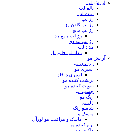
آرایش لب
بالم لب
تینت لب
رژ لب
رژ لب گلدن رز
رژ لب مایع
رژ لب مایع مدا
رژ لب مدادی
مداد لب
مداد لب فلورمار
آرایش مو
آبرسان مو
اسپری مو
اسپری دوفاز
پرپشت کننده مو
تقویت کننده مو
چسب مو
رنگ مو
ژل مو
شامپو رنگ
ماسک مو
ماسک و مراقبت مو لورآل
نرم کننده مو
واکس مو