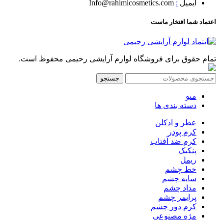
ایمیل
:
Info@rahimicosmetics.com
اعتماد شما افتخار ماست
تمام حقوق برای فروشگاه لوازم آرایشی رحیمی محفوظ است.
جستجو
منو
دسته بندی ها
عطر و ادکلن
کرم پودر
کرم ضد آفتاب
پنکیک
ریمل
خط چشم
سایه چشم
مداد چشم
پرایمر چشم
کرم دور چشم
مژه مصنوعی