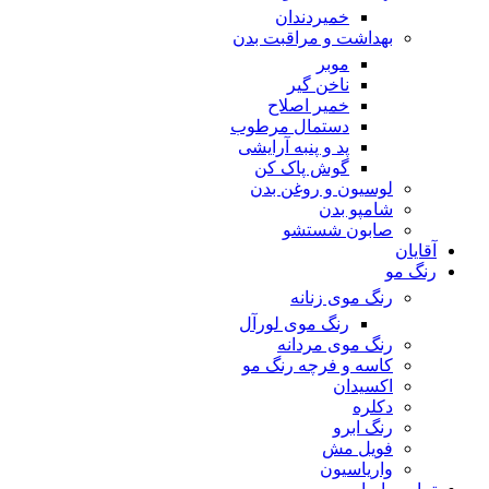
خمیردندان
بهداشت و مراقبت بدن
موبر
ناخن گیر
خمیر اصلاح
دستمال مرطوب
پد و پنبه آرایشی
گوش پاک کن
لوسیون و روغن بدن
شامپو بدن
صابون شستشو
آقایان
رنگ مو
رنگ موی زنانه
رنگ موی لورآل
رنگ موی مردانه
کاسه و فرچه رنگ مو
اکسیدان
دکلره
رنگ ابرو
فویل مش
واریاسیون