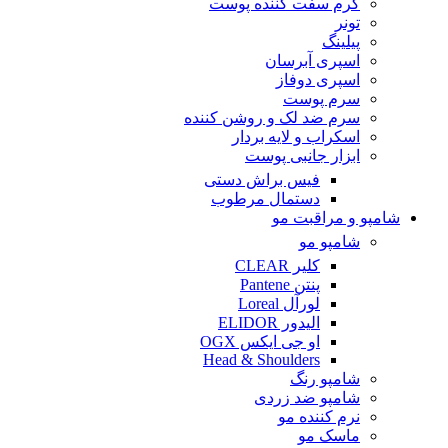
کرم سفت کننده پوست
تونر
پیلینگ
اسپری آبرسان
اسپری دوفاز
سرم پوست
سرم ضد لک و روشن کننده
اسکراب و لایه بردار
ابزار جانبی پوست
فیس براش دستی
دستمال مرطوب
شامپو و مراقبت مو
شامپو مو
کلیر CLEAR
پنتن Pantene
لورآل Loreal
الیدور ELIDOR
او جی ایکس OGX
Head & Shoulders
شامپو رنگ
شامپو ضد زردی
نرم کننده مو
ماسک مو