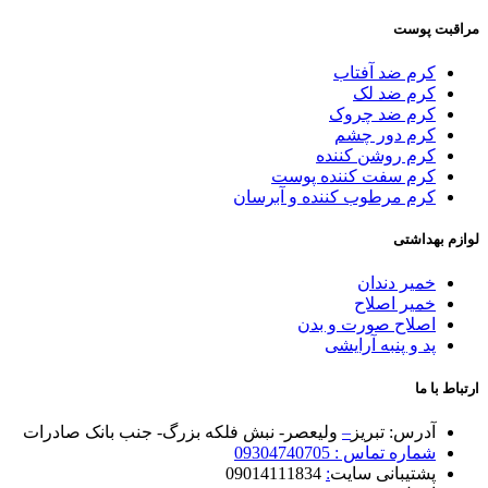
مراقبت پوست
کرم ضد آفتاب
کرم ضد لک
کرم ضد چروک
کرم دور چشم
کرم روشن کننده
کرم سفت کننده پوست
کرم مرطوب کننده و آبرسان
لوازم بهداشتی
خمیر دندان
خمیر اصلاح
اصلاح صورت و بدن
پد و پنبه آرایشی
ارتباط با ما
آدرس: تبریز
–
ولیعصر- نبش فلکه بزرگ- جنب بانک صادرات
شماره تماس : 09304740705
پشتیبانی سایت
:
09014111834