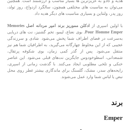
هدیه و کادو به عزیزترین ها بسیار مناسب و ارزشمند است. همچنین
می‌توان به مناسبت های مختلفی همچون، سالگرد ازدواج، روز تولد،
روز پدر، ولنتاین و بسیاری مناسبت های دیگر هدیه داد.
با اولین اسپری از
ادکلن مموریز برند امپر مردانه اصل Memories
Pour Homme Emper.
بوی نعناع، لیمو، تخم گشنیز، نت های دریایی
به‌سرعت در فضای اطراف شما پخش می‌شود. شادی و سرزندگی
عجیبی که از این مخلوط چهارگانه می‌گیرید، به اطرافیان شما هم نیز
منتقل می‌شود. پس از گذر کمی زمان، بوی شکوفه پرتقال،
شمعدانی، اسطوخودوس جایگزین نت‌های قبلی می‌شود. این عناصر
خنکی و تلخی مطلوبی ایجاد می‌کنند. با گذشت زمانی از اسپری،
رایحه‌های سدر، مشک، گلسنگ برای ماندگاری بیشتر عطر روی محل
نبض یا لباس شما وارد عمل می‌شوند.
قیمت عطر ادکلن ادو تویلت مردانه امپر مموریس مموریز.
برند
Emper