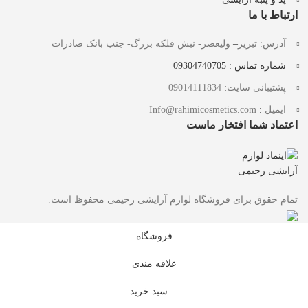
ارتباط با ما
آدرس: تبریز
–
ولیعصر- نبش فلکه بزرگ- جنب بانک صادرات
شماره تماس : 09304740705
پشتیبانی سایت
:
09014111834
ایمیل
:
Info@rahimicosmetics.com
اعتماد شما افتخار ماست
تمام حقوق برای فروشگاه لوازم آرایشی رحیمی محفوظ است.
فروشگاه
علاقه مندی
سبد خرید