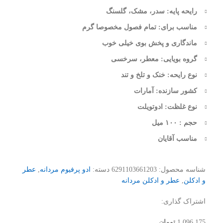
رایحه پایه: سدر، مشک، گلسنگ
مناسب برای: تمام فصول مخصوصا گرم
ماندگاری و پخش بوی خیلی خوب
گروە بویایی: معطر، سرخسی
نوع رایحە: خنک و تلخ و تند
کشور سازنده: آمارات
نوع غلظت: ادوتویلت
حجم : ۱۰۰ میل
مناسب آقایان
شناسه محصول:
6291103661203
دسته:
ادو پرفیوم مردانه
,
عطر
و ادکلن
,
عطر و ادکلن مردانه
اشتراک گذاری:
1,096,175
تومان