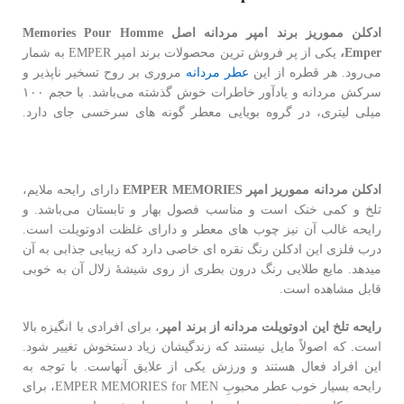
ادکلن مموریز برند امپر مردانه اصل Memories Pour Homme
Emper،
یکی از پر فروش ترین محصولات برند امپر EMPER به شمار
می‌رود. هر قطره از این
عطر مردانه
مروری بر روح تسخیر ناپذیر و
سرکش مردانه و یادآور خاطرات خوش گذشته می‌باشد. با حجم ۱۰۰
میلی لیتری، در گروه بویایی معطر گونه های سرخسی جای دارد.
قیمت عطر ادکلن ادو تویلت مردانه امپر مموریس مموریز Emper
Memories.
ادکلن مردانه مموریز امپر EMPER MEMORIES
دارای رایحه ملایم،
تلخ و کمی خنک است و مناسب فصول بهار و تابستان می‌باشد. و
رایحه غالب آن نیز چوب های معطر و دارای غلظت ادوتویلت است.
درب فلزی این ادکلن رنگ نقره ای خاصی دارد که زیبایی جذابی به آن
میدهد. مایع طلایی رنگ درون بطری از روی شیشۀ زلال آن به خوبی
قابل مشاهده است.
رایحه تلخ این ادوتویلت مردانه از برند امپر
، برای افرادی با انگیزه بالا
است
.
که اصولاً مایل نیستند که زندگیشان زیاد دستخوش تغییر شود.
این افراد فعال هستند و ورزش یکی از علایق آنهاست. با توجه به
رایحه بسیار خوب عطر محبوبِ EMPER MEMORIES for MEN، برای