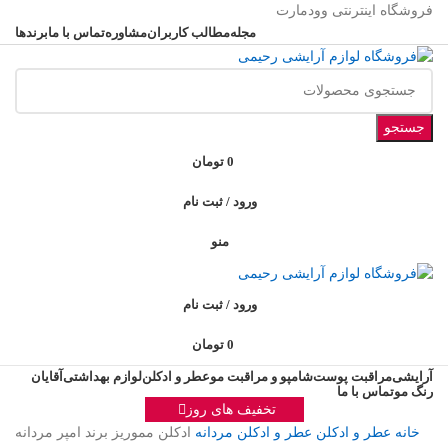
فروشگاه اینترنتی وودمارت
مجله
مطالب کاربران
مشاوره
تماس با ما
برندها
جستجو
0
تومان
ورود / ثبت نام
منو
ورود / ثبت نام
0
تومان
آرایشی
مراقبت پوست
شامپو و مراقبت مو
عطر و ادکلن
لوازم بهداشتی
آقایان
رنگ مو
تماس با ما
تخفیف های روز
خانه
عطر و ادکلن
عطر و ادکلن مردانه
ادکلن مموریز برند امپر مردانه