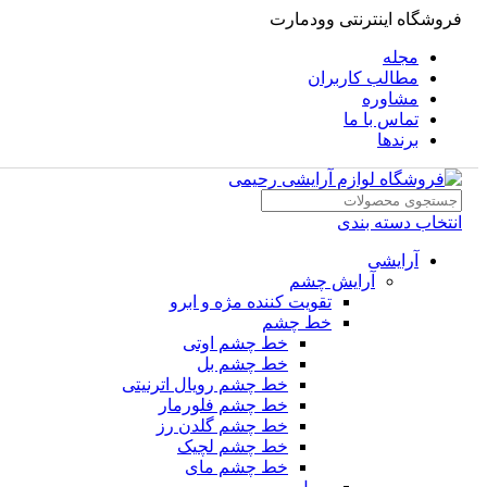
فروشگاه اینترنتی وودمارت
مجله
مطالب کاربران
مشاوره
تماس با ما
برندها
انتخاب دسته بندی
آرایشی
آرایش چشم
تقویت کننده مژه و ابرو
خط چشم
خط چشم اوتی
خط چشم بل
خط چشم رویال اترنیتی
خط چشم فلورمار
خط چشم گلدن رز
خط چشم لچیک
خط چشم مای