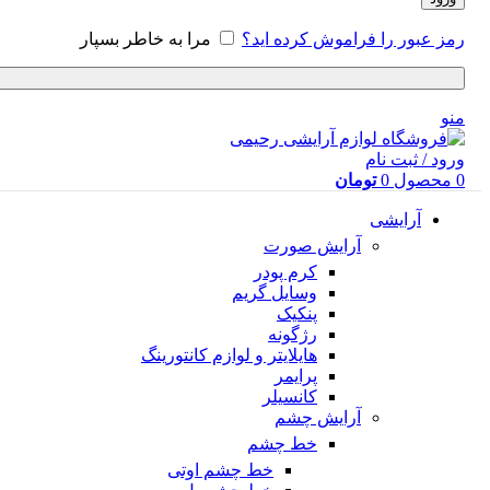
رمز عبور را فراموش کرده اید؟
مرا به خاطر بسپار
منو
ورود / ثبت نام
0
محصول
0
تومان
آرایشی
آرایش صورت
کرم پودر
وسایل گریم
پنکیک
رژگونه
هایلایتر و لوازم کانتورینگ
پرایمر
کانسیلر
آرایش چشم
خط چشم
خط چشم اوتی