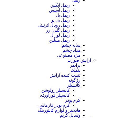
ریمل
ریمل اپکس
ریمل اسنس
ریمل بل
ریمل بی یو
ریمل رویال اترنیتی
ریمل گلدن رز
ریمل لورال
ریمل میبلین
سایه چشم
مداد چشم
مژه مصنوعی
آرایش صورت
پرایمر
پنکیک
تثبیت کننده آرایش
رژگونه
کانسیلر
کانسیلر رولوشن
کانسیلر فوراور52
کرم پودر
کرم پودر فارماسی
هایلایتر و لوازم کانتورینگ
وسایل گریم