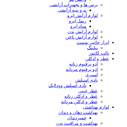
برس ها و تجهیزات آرایشی
پد و پنبه آرایشی
لوازم آرایش ابرو
ریمل ابرو
مداد ابرو
لوازم آرایش بدن
لوازم آرایش ناخن
ابزار جانبی پوست
پیلینگ
پالت کانتور
عطر و ادکلن
ادو پرفیوم زنانه
ادو پرفیوم مردانه
اسپری
بادی اسپلش
بادی اسپلش وودلایک
عطر جیبی
عطر و ادکلن زنانه
عطر و ادکلن مردانه
لوازم بهداشتی
بهداشت دهان و دندان
خمیردندان
بهداشت و مراقبت بدن