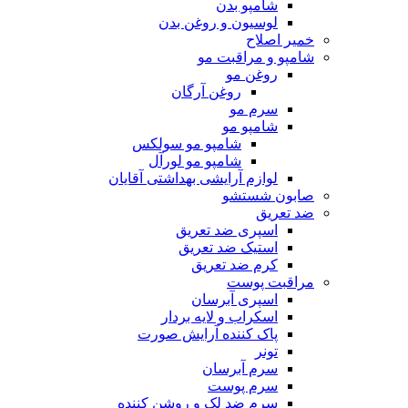
شامپو بدن
لوسیون و روغن بدن
خمیر اصلاح
شامپو و مراقبت مو
روغن مو
روغن آرگان
سرم مو
شامپو مو
شامپو مو سولکس
شامپو مو لورآل
لوازم آرایشی بهداشتی آقایان
صابون شستشو
ضد تعریق
اسپری ضد تعریق
استیک ضد تعریق
کرم ضد تعریق
مراقبت پوست
اسپری آبرسان
اسکراب و لایه بردار
پاک کننده آرایش صورت
تونر
سرم آبرسان
سرم پوست
سرم ضد لک و روشن کننده