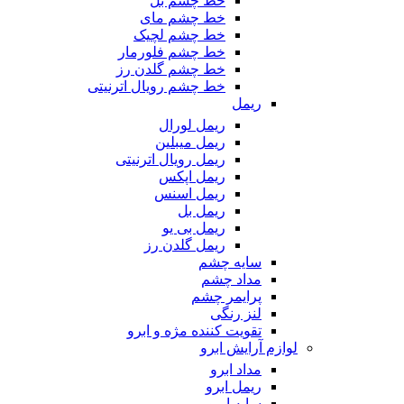
خط چشم بل
خط چشم مای
خط چشم لچیک
خط چشم فلورمار
خط چشم گلدن رز
خط چشم رویال اترنیتی
ریمل
ریمل لورال
ریمل میبلین
ریمل رویال اترنیتی
ریمل اپکس
ریمل اسنس
ریمل بل
ریمل بی یو
ریمل گلدن رز
سایه چشم
مداد چشم
پرایمر چشم
لنز رنگی
تقویت کننده مژه و ابرو
لوازم آرایش ابرو
مداد ابرو
ریمل ابرو
سایه ابرو