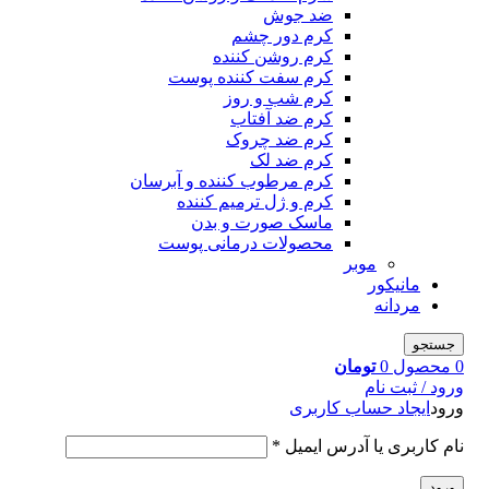
ضد جوش
کرم دور چشم
کرم روشن کننده
کرم سفت کننده پوست
کرم شب و روز
کرم ضد آفتاب
کرم ضد چروک
کرم ضد لک
کرم مرطوب کننده و آبرسان
کرم و ژل ترمیم کننده
ماسک صورت و بدن
محصولات درمانی پوست
موبر
مانیکور
مردانه
جستجو
0
محصول
0
تومان
ورود / ثبت نام
ورود
ایجاد حساب کاربری
نام کاربری یا آدرس ایمیل
*
ورود