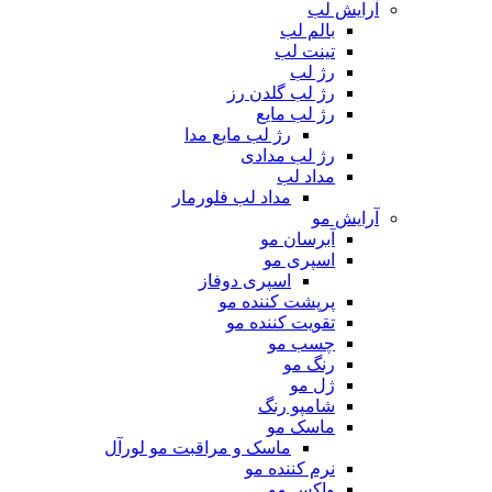
آرایش لب
بالم لب
تینت لب
رژ لب
رژ لب گلدن رز
رژ لب مایع
رژ لب مایع مدا
رژ لب مدادی
مداد لب
مداد لب فلورمار
آرایش مو
آبرسان مو
اسپری مو
اسپری دوفاز
پرپشت کننده مو
تقویت کننده مو
چسب مو
رنگ مو
ژل مو
شامپو رنگ
ماسک مو
ماسک و مراقبت مو لورآل
نرم کننده مو
واکس مو