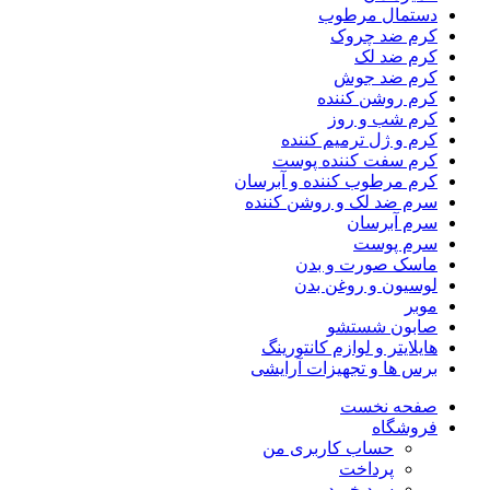
دستمال مرطوب
کرم ضد چروک
کرم ضد لک
کرم ضد جوش
کرم روشن کننده
کرم شب و روز
کرم و ژل ترمیم کننده
کرم سفت کننده پوست
کرم مرطوب کننده و آبرسان
سرم ضد لک و روشن کننده
سرم آبرسان
سرم پوست
ماسک صورت و بدن
لوسیون و روغن بدن
موبر
صابون شستشو
هایلایتر و لوازم کانتورینگ
برس ها و تجهیزات آرایشی
صفحه نخست
فروشگاه
حساب کاربری من
پرداخت
سبد خرید