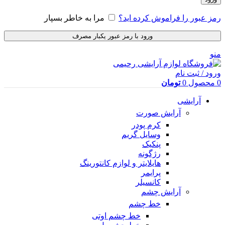
رمز عبور را فراموش کرده اید؟
مرا به خاطر بسپار
ورود با رمز عبور یکبار مصرف
منو
ورود / ثبت نام
0
محصول
0
تومان
آرایشی
آرایش صورت
کرم پودر
وسایل گریم
پنکیک
رژگونه
هایلایتر و لوازم کانتورینگ
پرایمر
کانسیلر
آرایش چشم
خط چشم
خط چشم اوتی