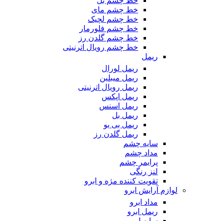
خط چشم بل
خط چشم مای
خط چشم لچیک
خط چشم فلورمار
خط چشم گلدن رز
خط چشم رویال اترنیتی
ریمل
ریمل لورال
ریمل میبلین
ریمل رویال اترنیتی
ریمل اپکس
ریمل اسنس
ریمل بل
ریمل بی یو
ریمل گلدن رز
سایه چشم
مداد چشم
پرایمر چشم
لنز رنگی
تقویت کننده مژه و ابرو
لوازم آرایش ابرو
مداد ابرو
ریمل ابرو
سایه ابرو