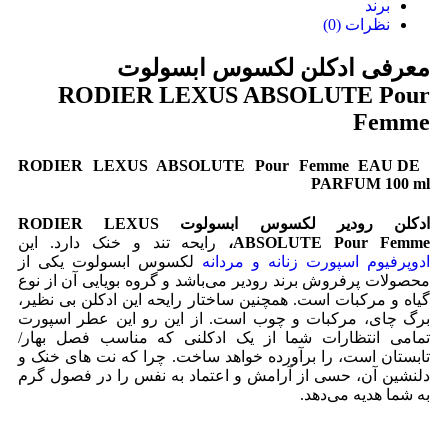
برند
نظرات (0)
معرفی ادکلن لکسوس ابسولوت
RODIER LEXUS ABSOLUTE Pour
Femme
RODIER LEXUS ABSOLUTE Pour Femme EAU DE
PARFUM 100 ml
ادکلن رودیر لکسوس ابسولوت RODIER LEXUS
ABSOLUTE Pour Femme،
رایحه تند و خنک دارد. این
ادوپرفیوم اسپورت زنانه و مردانه
لکسوس ابسولوت یکی از
محصولات پرفروش برند رودیر می‌باشد و گروه بویایی آن از نوع
گیاه و مرکبات است. همچنین ساختار رایحه این ادکلن بی نظیر،
برگ چای، مرکبات و چوب است. از این رو این عطر اسپورت
تمامی انتظارات شما از یک ادکلنی که مناسب فصل بهار/
تابستان است، را برآورده خواهد ساخت. چرا که نت های خنک و
دلنشین آن، حسی از آرامش و اعتماد به نفس را در فصول گرم
به شما هدیه می‌دهد.
قیمت خرید ادکلن ادو پرفیوم زنانه لکسوس
ابسولوت Lexus Absolute.