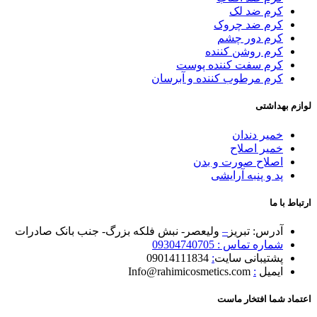
کرم ضد لک
کرم ضد چروک
کرم دور چشم
کرم روشن کننده
کرم سفت کننده پوست
کرم مرطوب کننده و آبرسان
لوازم بهداشتی
خمیر دندان
خمیر اصلاح
اصلاح صورت و بدن
پد و پنبه آرایشی
ارتباط با ما
آدرس: تبریز
–
ولیعصر- نبش فلکه بزرگ- جنب بانک صادرات
شماره تماس : 09304740705
پشتیبانی سایت
:
09014111834
ایمیل
:
Info@rahimicosmetics.com
اعتماد شما افتخار ماست