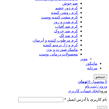
ضد جوش
کرم دور چشم
کرم روشن کننده
کرم سفت کننده پوست
کرم شب و روز
کرم ضد آفتاب
کرم ضد چروک
کرم ضد لک
کرم مرطوب کننده و آبرسان
کرم و ژل ترمیم کننده
ماسک صورت و بدن
محصولات درمانی پوست
موبر
مانیکور
مردانه
جستجو
0
محصول
0
تومان
ورود / ثبت نام
ورود
ایجاد حساب کاربری
نام کاربری یا آدرس ایمیل
*
ورود