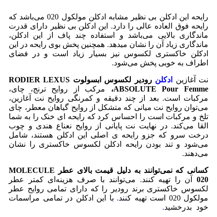
رایحه این ادکلن بی نظیر مشابه ادکلن مولکول 020 می‌باشد که
رایحه فوق العاده عالی را دارد. این ادکلن بی نظیر دارای قدرت
ماندگاری بالایی می‌باشد و استفاده چند پاف از این ادکلن،
ماندگاری زیاد آن را نشان میدهد. همچنین پخش بوی رایحه در این
ادکلن خاکستری لکسوس نیز بسیار زیاد است و در فضای
اطراف به خوبی پخش می‌شود.
نت آغازین
ادکلن
رودیر لکسوس ابسولوت RODIER LEXUS
ABSOLUTE Pour Femme،
مرکب از روایح ترنج، چای،
مرکبات است. بعد از چند دقیقه و کمرنگی روایح نت آغازین،
می‌توان روایح نت میانی که متشکل از روایح گیاهان معطر، چای
تلخ و مرکبات است را احساس کرد که رایحه ای خنک را به شما
القا می‌کند. در نهایت نت پایانی از روایح نعناع هندی و چوب
درخت سرو که جزو رایحه ی اصلی این ادکلن هستند، شامل
می‌شود و تند بودن رایحه ادکلن لکسوس خاکستری را نشان
می‌دهند.
کسانی که نمی‌توانند به دلیل قیمت بالای عطر MOLECULE
020
آن را تهیه کنند. می‌توانند با صرف هزینه‌ای کمتر عطر
لکسوس خاکستری برند رودیر را که دارای تمامی روایح عطر
مولکول 020 است تهیه کنند
.
با این ادکلن در تمامی مراسمات
خود بدرخشید
.
قیمت خرید ادکلن ادو پرفیوم زنانه لکسوس
ابسولوت Lexus Absolute.