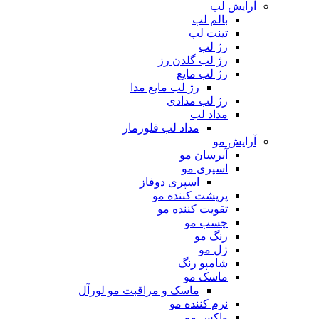
آرایش لب
بالم لب
تینت لب
رژ لب
رژ لب گلدن رز
رژ لب مایع
رژ لب مایع مدا
رژ لب مدادی
مداد لب
مداد لب فلورمار
آرایش مو
آبرسان مو
اسپری مو
اسپری دوفاز
پرپشت کننده مو
تقویت کننده مو
چسب مو
رنگ مو
ژل مو
شامپو رنگ
ماسک مو
ماسک و مراقبت مو لورآل
نرم کننده مو
واکس مو