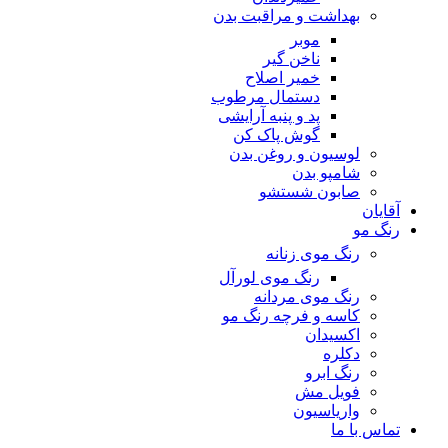
بهداشت و مراقبت بدن
موبر
ناخن گیر
خمیر اصلاح
دستمال مرطوب
پد و پنبه آرایشی
گوش پاک کن
لوسیون و روغن بدن
شامپو بدن
صابون شستشو
آقایان
رنگ مو
رنگ موی زنانه
رنگ موی لورآل
رنگ موی مردانه
کاسه و فرچه رنگ مو
اکسیدان
دکلره
رنگ ابرو
فویل مش
واریاسیون
تماس با ما