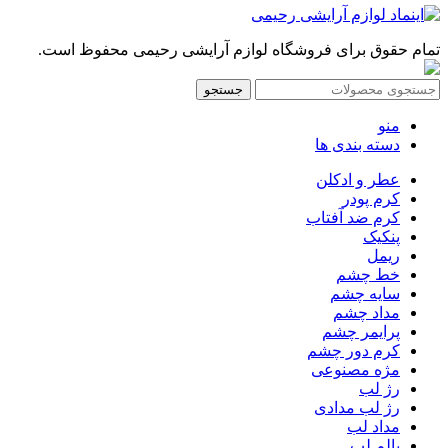
تمام حقوق برای فروشگاه لوازم آرایشی رحیمی محفوظ است.
جستجو
منو
دسته بندی ها
عطر و ادکلن
کرم پودر
کرم ضد آفتاب
پنکیک
ریمل
خط چشم
سایه چشم
مداد چشم
پرایمر چشم
کرم دور چشم
مژه مصنوعی
رژ لب
رژ لب مدادی
مداد لب
بالم لب