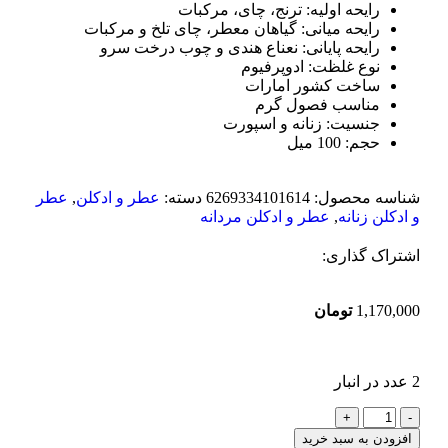
رایحه اولیه: ترنج، چای، مرکبات
رایحه میانی: گیاهان معطر، چای تلخ و مرکبات
رایحه پایانی: نعناع هندی و چوب درخت سرو
نوع غلظت: ادوپرفیوم
ساخت کشور امارات
مناسب فصول گرم
جنسیت: زنانه و اسپورت
حجم: 100 میل
شناسه محصول:
6269334101614
دسته:
عطر و ادکلن
,
عطر
و ادکلن زنانه
,
عطر و ادکلن مردانه
اشتراک گذاری:
1,170,000
تومان
2 عدد در انبار
افزودن به سبد خرید