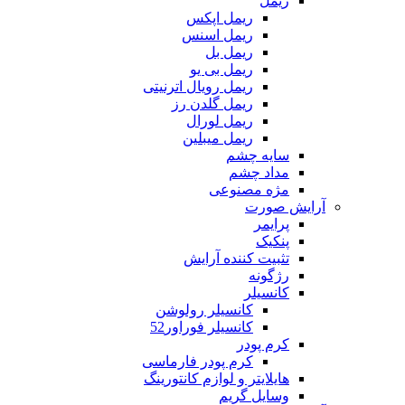
ریمل
ریمل اپکس
ریمل اسنس
ریمل بل
ریمل بی یو
ریمل رویال اترنیتی
ریمل گلدن رز
ریمل لورال
ریمل میبلین
سایه چشم
مداد چشم
مژه مصنوعی
آرایش صورت
پرایمر
پنکیک
تثبیت کننده آرایش
رژگونه
کانسیلر
کانسیلر رولوشن
کانسیلر فوراور52
کرم پودر
کرم پودر فارماسی
هایلایتر و لوازم کانتورینگ
وسایل گریم