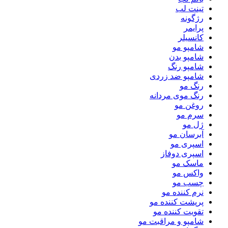
تینت لب
رژگونه
پرایمر
کانسیلر
شامپو مو
شامپو بدن
شامپو رنگ
شامپو ضد زردی
رنگ مو
رنگ موی مردانه
روغن مو
سرم مو
ژل مو
آبرسان مو
اسپری مو
اسپری دوفاز
ماسک مو
واکس مو
چسب مو
نرم کننده مو
پرپشت کننده مو
تقویت کننده مو
شامپو و مراقبت مو