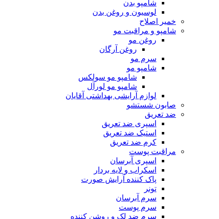
شامپو بدن
لوسیون و روغن بدن
خمیر اصلاح
شامپو و مراقبت مو
روغن مو
روغن آرگان
سرم مو
شامپو مو
شامپو مو سولکس
شامپو مو لورآل
لوازم آرایشی بهداشتی آقایان
صابون شستشو
ضد تعریق
اسپری ضد تعریق
استیک ضد تعریق
کرم ضد تعریق
مراقبت پوست
اسپری آبرسان
اسکراب و لایه بردار
پاک کننده آرایش صورت
تونر
سرم آبرسان
سرم پوست
سرم ضد لک و روشن کننده