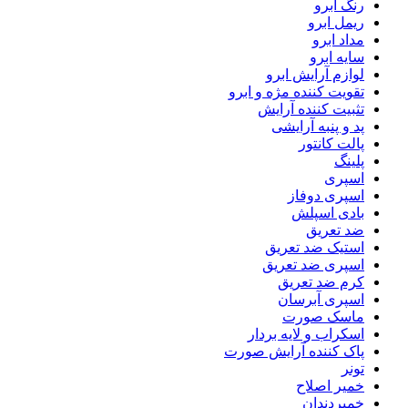
رنگ ابرو
ریمل ابرو
مداد ابرو
سایه ابرو
لوازم آرایش ابرو
تقویت کننده مژه و ابرو
تثبیت کننده آرایش
پد و پنبه آرایشی
پالت کانتور
پلینگ
اسپری
اسپری دوفاز
بادی اسپلش
ضد تعریق
استیک ضد تعریق
اسپری ضد تعریق
کرم ضد تعریق
اسپری آبرسان
ماسک صورت
اسکراب و لایه بردار
پاک کننده آرایش صورت
تونر
خمیر اصلاح
خمیردندان