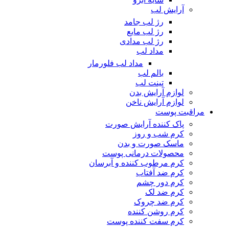
آرایش لب
رژ لب جامد
رژ لب مایع
رژ لب مدادی
مداد لب
مداد لب فلورمار
بالم لب
تینت لب
لوازم آرایش بدن
لوازم آرایش ناخن
مراقبت پوست
پاک کننده آرایش صورت
کرم شب و روز
ماسک صورت و بدن
محصولات درمانی پوست
کرم مرطوب کننده و آبرسان
کرم ضد آفتاب
کرم دور چشم
کرم ضد لک
کرم ضد چروک
کرم روشن کننده
کرم سفت کننده پوست