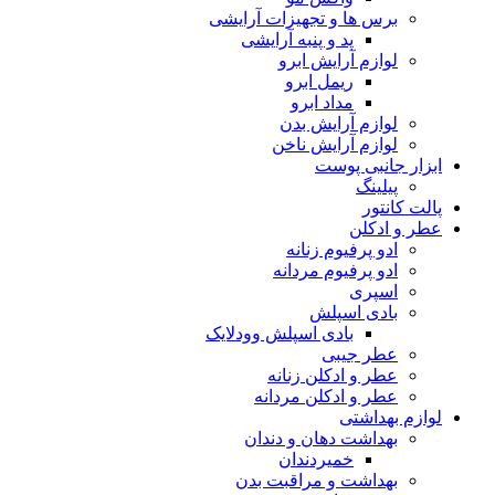
برس ها و تجهیزات آرایشی
پد و پنبه آرایشی
لوازم آرایش ابرو
ریمل ابرو
مداد ابرو
لوازم آرایش بدن
لوازم آرایش ناخن
ابزار جانبی پوست
پیلینگ
پالت کانتور
عطر و ادکلن
ادو پرفیوم زنانه
ادو پرفیوم مردانه
اسپری
بادی اسپلش
بادی اسپلش وودلایک
عطر جیبی
عطر و ادکلن زنانه
عطر و ادکلن مردانه
لوازم بهداشتی
بهداشت دهان و دندان
خمیردندان
بهداشت و مراقبت بدن