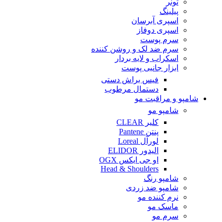
تونر
پیلینگ
اسپری آبرسان
اسپری دوفاز
سرم پوست
سرم ضد لک و روشن کننده
اسکراب و لایه بردار
ابزار جانبی پوست
فیس براش دستی
دستمال مرطوب
شامپو و مراقبت مو
شامپو مو
کلیر CLEAR
پنتن Pantene
لورآل Loreal
الیدور ELIDOR
او جی ایکس OGX
Head & Shoulders
شامپو رنگ
شامپو ضد زردی
نرم کننده مو
ماسک مو
سرم مو