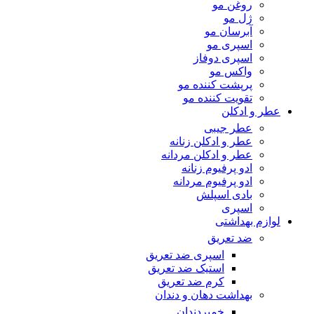
روغن مو
ژل مو
آبرسان مو
اسپری مو
اسپری دوفاز
واکس مو
پرپشت کننده مو
تقویت کننده مو
عطر و ادکلن
عطر جیبی
عطر و ادکلن زنانه
عطر و ادکلن مردانه
ادو پرفیوم زنانه
ادو پرفیوم مردانه
بادی اسپلش
اسپری
لوازم بهداشتی
ضد تعریق
اسپری ضد تعریق
استیک ضد تعریق
کرم ضد تعریق
بهداشت دهان و دندان
خمیردندان