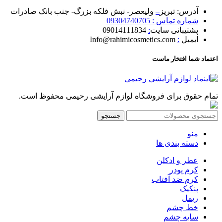
آدرس: تبریز
–
ولیعصر- نبش فلکه بزرگ- جنب بانک صادرات
شماره تماس : 09304740705
پشتیبانی سایت
:
09014111834
ایمیل
:
Info@rahimicosmetics.com
اعتماد شما افتخار ماست
تمام حقوق برای فروشگاه لوازم آرایشی رحیمی محفوظ است.
جستجو
منو
دسته بندی ها
عطر و ادکلن
کرم پودر
کرم ضد آفتاب
پنکیک
ریمل
خط چشم
سایه چشم