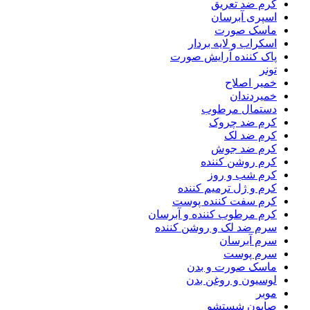
کرم ضد تعریق
اسپری آبرسان
ماسک صورت
اسکراب و لایه بردار
پاک کننده آرایش صورت
تونر
خمیر اصلاح
خمیردندان
دستمال مرطوب
کرم ضد چروک
کرم ضد لک
کرم ضد جوش
کرم روشن کننده
کرم شب و روز
کرم و ژل ترمیم کننده
کرم سفت کننده پوست
کرم مرطوب کننده و آبرسان
سرم ضد لک و روشن کننده
سرم آبرسان
سرم پوست
ماسک صورت و بدن
لوسیون و روغن بدن
موبر
صابون شستشو