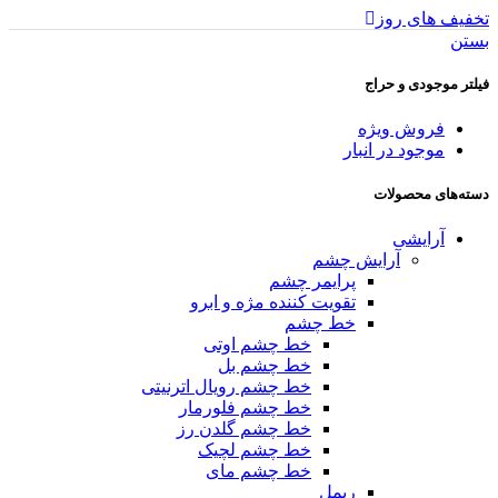
تخفیف های روز
بستن
فیلتر موجودی و حراج
فروش ویژه
موجود در انبار
دسته‌های محصولات
آرایشی
آرایش چشم
پرایمر چشم
تقویت کننده مژه و ابرو
خط چشم
خط چشم اوتی
خط چشم بل
خط چشم رویال اترنیتی
خط چشم فلورمار
خط چشم گلدن رز
خط چشم لچیک
خط چشم مای
ریمل