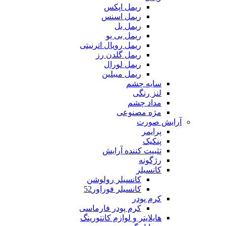
ریمل اپکس
ریمل اسنس
ریمل بل
ریمل بی یو
ریمل رویال اترنیتی
ریمل گلدن رز
ریمل لورال
ریمل میبلین
سایه چشم
لنز رنگی
مداد چشم
مژه مصنوعی
آرایش صورت
پرایمر
پنکیک
تثبیت کننده آرایش
رژگونه
کانسیلر
کانسیلر رولوشن
کانسیلر فوراور52
کرم پودر
کرم پودر فارماسی
هایلایتر و لوازم کانتورینگ