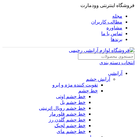
فروشگاه اینترنتی وودمارت
مجله
مطالب کاربران
مشاوره
تماس با ما
برندها
انتخاب دسته بندی
آرایشی
آرایش چشم
تقویت کننده مژه و ابرو
خط چشم
خط چشم اوتی
خط چشم بل
خط چشم رویال اترنیتی
خط چشم فلورمار
خط چشم گلدن رز
خط چشم لچیک
خط چشم مای