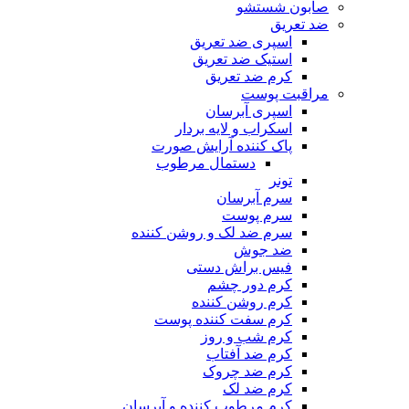
صابون شستشو
ضد تعریق
اسپری ضد تعریق
استیک ضد تعریق
کرم ضد تعریق
مراقبت پوست
اسپری آبرسان
اسکراب و لایه بردار
پاک کننده آرایش صورت
دستمال مرطوب
تونر
سرم آبرسان
سرم پوست
سرم ضد لک و روشن کننده
ضد جوش
فیس براش دستی
کرم دور چشم
کرم روشن کننده
کرم سفت کننده پوست
کرم شب و روز
کرم ضد آفتاب
کرم ضد چروک
کرم ضد لک
کرم مرطوب کننده و آبرسان