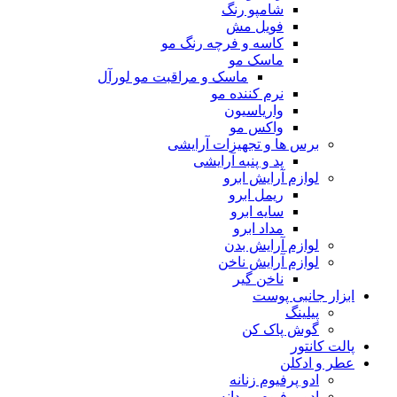
شامپو رنگ
فویل مش
کاسه و فرچه رنگ مو
ماسک مو
ماسک و مراقبت مو لورآل
نرم کننده مو
واریاسیون
واکس مو
برس ها و تجهیزات آرایشی
پد و پنبه آرایشی
لوازم آرایش ابرو
ریمل ابرو
سایه ابرو
مداد ابرو
لوازم آرایش بدن
لوازم آرایش ناخن
ناخن گیر
ابزار جانبی پوست
پیلینگ
گوش پاک کن
پالت کانتور
عطر و ادکلن
ادو پرفیوم زنانه
ادو پرفیوم مردانه