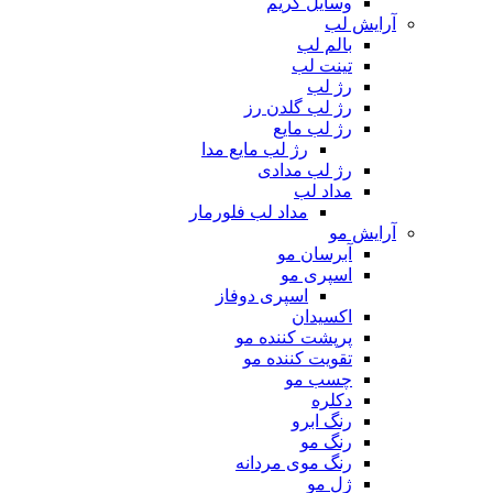
وسایل گریم
آرایش لب
بالم لب
تینت لب
رژ لب
رژ لب گلدن رز
رژ لب مایع
رژ لب مایع مدا
رژ لب مدادی
مداد لب
مداد لب فلورمار
آرایش مو
آبرسان مو
اسپری مو
اسپری دوفاز
اکسیدان
پرپشت کننده مو
تقویت کننده مو
چسب مو
دکلره
رنگ ابرو
رنگ مو
رنگ موی مردانه
ژل مو