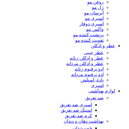
روغن مو
ژل مو
آبرسان مو
اسپری مو
اسپری دوفاز
واکس مو
پرپشت کننده مو
تقویت کننده مو
عطر و ادکلن
عطر جیبی
عطر و ادکلن زنانه
عطر و ادکلن مردانه
ادو پرفیوم زنانه
ادو پرفیوم مردانه
بادی اسپلش
اسپری
لوازم بهداشتی
ضد تعریق
اسپری ضد تعریق
استیک ضد تعریق
کرم ضد تعریق
بهداشت دهان و دندان
خمیردندان