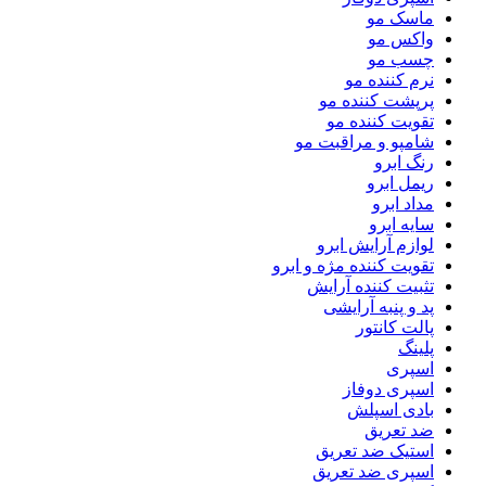
ماسک مو
واکس مو
چسب مو
نرم کننده مو
پرپشت کننده مو
تقویت کننده مو
شامپو و مراقبت مو
رنگ ابرو
ریمل ابرو
مداد ابرو
سایه ابرو
لوازم آرایش ابرو
تقویت کننده مژه و ابرو
تثبیت کننده آرایش
پد و پنبه آرایشی
پالت کانتور
پلینگ
اسپری
اسپری دوفاز
بادی اسپلش
ضد تعریق
استیک ضد تعریق
اسپری ضد تعریق