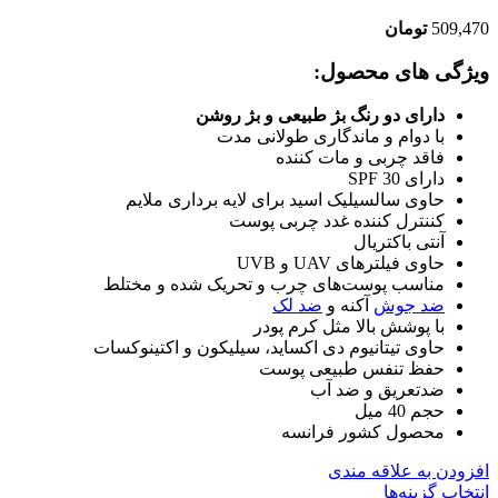
509,470
تومان
ویژگی های محصول:
دارای دو رنگ بژ طبیعی و بژ روشن
با دوام و ماندگاری طولانی مدت
فاقد چربی و مات کننده
دارای SPF 30
حاوی سالسیلیک اسید برای لایه برداری ملایم
کننترل کننده غدد چربی پوست
آنتی باکتریال
حاوی فیلترهای UAV و UVB
مناسب پوست‌های چرب و تحریک شده و مختلط
ضد جوش
آکنه و
ضد لک
با پوشش بالا مثل کرم پودر
حاوی تیتانیوم دی اکساید، سیلیکون و اکتینوکسات
حفظ تنفس طبیعی پوست
ضدتعریق و ضد آب
حجم 40 میل
محصول کشور فرانسه
افزودن به علاقه مندی
انتخاب گزینه‌ها