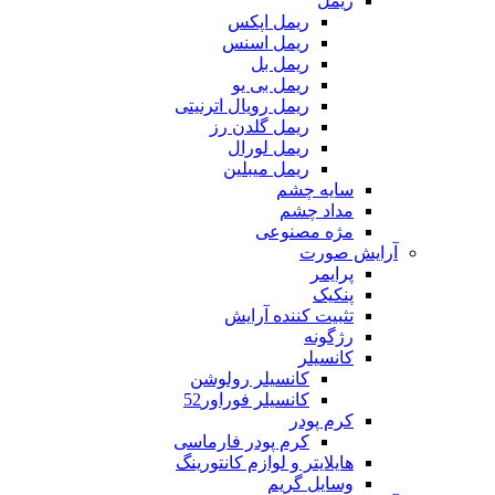
ریمل
ریمل اپکس
ریمل اسنس
ریمل بل
ریمل بی یو
ریمل رویال اترنیتی
ریمل گلدن رز
ریمل لورال
ریمل میبلین
سایه چشم
مداد چشم
مژه مصنوعی
آرایش صورت
پرایمر
پنکیک
تثبیت کننده آرایش
رژگونه
کانسیلر
کانسیلر رولوشن
کانسیلر فوراور52
کرم پودر
کرم پودر فارماسی
هایلایتر و لوازم کانتورینگ
وسایل گریم