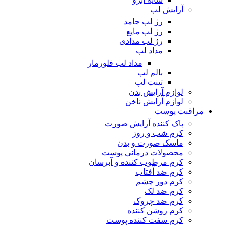
آرایش لب
رژ لب جامد
رژ لب مایع
رژ لب مدادی
مداد لب
مداد لب فلورمار
بالم لب
تینت لب
لوازم آرایش بدن
لوازم آرایش ناخن
مراقبت پوست
پاک کننده آرایش صورت
کرم شب و روز
ماسک صورت و بدن
محصولات درمانی پوست
کرم مرطوب کننده و آبرسان
کرم ضد آفتاب
کرم دور چشم
کرم ضد لک
کرم ضد چروک
کرم روشن کننده
کرم سفت کننده پوست