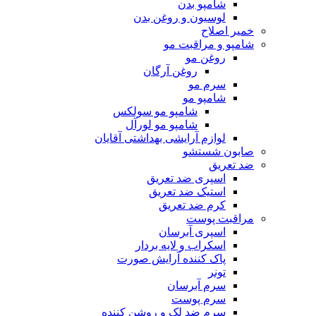
شامپو بدن
لوسیون و روغن بدن
خمیر اصلاح
شامپو و مراقبت مو
روغن مو
روغن آرگان
سرم مو
شامپو مو
شامپو مو سولکس
شامپو مو لورآل
لوازم آرایشی بهداشتی آقایان
صابون شستشو
ضد تعریق
اسپری ضد تعریق
استیک ضد تعریق
کرم ضد تعریق
مراقبت پوست
اسپری آبرسان
اسکراب و لایه بردار
پاک کننده آرایش صورت
تونر
سرم آبرسان
سرم پوست
سرم ضد لک و روشن کننده