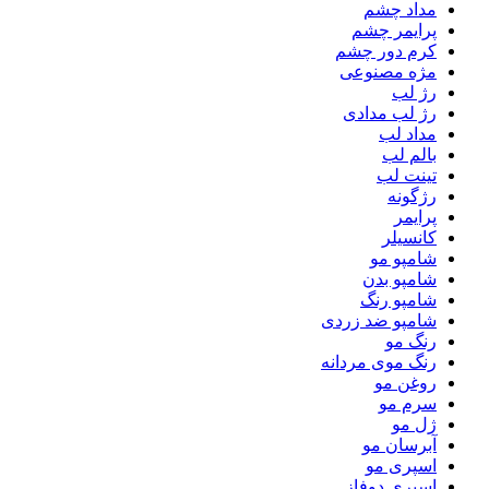
مداد چشم
پرایمر چشم
کرم دور چشم
مژه مصنوعی
رژ لب
رژ لب مدادی
مداد لب
بالم لب
تینت لب
رژگونه
پرایمر
کانسیلر
شامپو مو
شامپو بدن
شامپو رنگ
شامپو ضد زردی
رنگ مو
رنگ موی مردانه
روغن مو
سرم مو
ژل مو
آبرسان مو
اسپری مو
اسپری دوفاز