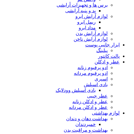
برس ها و تجهیزات آرایشی
پد و پنبه آرایشی
لوازم آرایش ابرو
ریمل ابرو
مداد ابرو
لوازم آرایش بدن
لوازم آرایش ناخن
ابزار جانبی پوست
پیلینگ
پالت کانتور
عطر و ادکلن
ادو پرفیوم زنانه
ادو پرفیوم مردانه
اسپری
بادی اسپلش
بادی اسپلش وودلایک
عطر جیبی
عطر و ادکلن زنانه
عطر و ادکلن مردانه
لوازم بهداشتی
بهداشت دهان و دندان
خمیردندان
بهداشت و مراقبت بدن