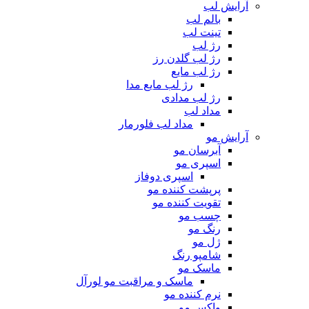
آرایش لب
بالم لب
تینت لب
رژ لب
رژ لب گلدن رز
رژ لب مایع
رژ لب مایع مدا
رژ لب مدادی
مداد لب
مداد لب فلورمار
آرایش مو
آبرسان مو
اسپری مو
اسپری دوفاز
پرپشت کننده مو
تقویت کننده مو
چسب مو
رنگ مو
ژل مو
شامپو رنگ
ماسک مو
ماسک و مراقبت مو لورآل
نرم کننده مو
واکس مو