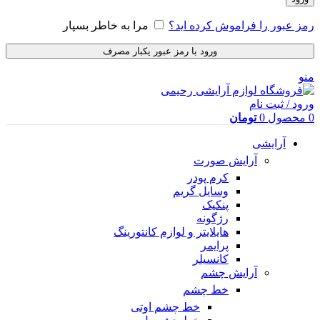
رمز عبور را فراموش کرده اید؟
مرا به خاطر بسپار
ورود با رمز عبور یکبار مصرف
منو
ورود / ثبت نام
0
محصول
0
تومان
آرایشی
آرایش صورت
کرم پودر
وسایل گریم
پنکیک
رژگونه
هایلایتر و لوازم کانتورینگ
پرایمر
کانسیلر
آرایش چشم
خط چشم
خط چشم اوتی