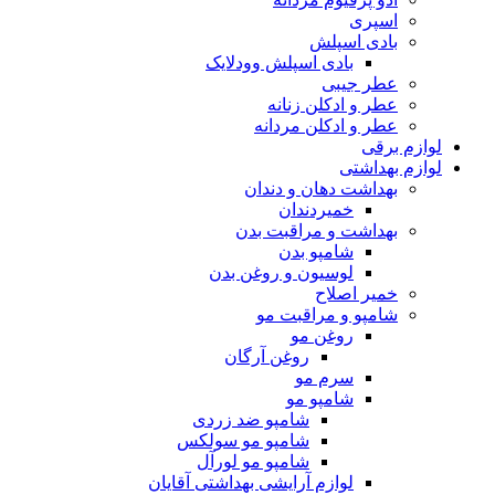
اسپری
بادی اسپلش
بادی اسپلش وودلایک
عطر جیبی
عطر و ادکلن زنانه
عطر و ادکلن مردانه
لوازم برقی
لوازم بهداشتی
بهداشت دهان و دندان
خمیردندان
بهداشت و مراقبت بدن
شامپو بدن
لوسیون و روغن بدن
خمیر اصلاح
شامپو و مراقبت مو
روغن مو
روغن آرگان
سرم مو
شامپو مو
شامپو ضد زردی
شامپو مو سولکس
شامپو مو لورآل
لوازم آرایشی بهداشتی آقایان