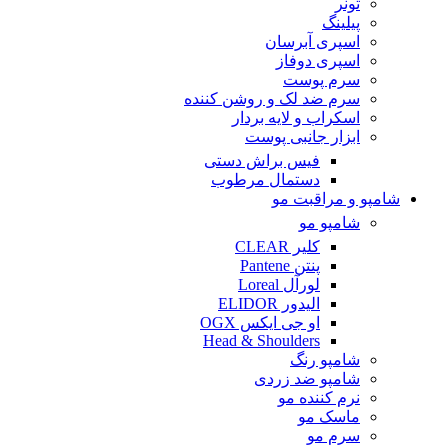
تونر
پیلینگ
اسپری آبرسان
اسپری دوفاز
سرم پوست
سرم ضد لک و روشن کننده
اسکراب و لایه بردار
ابزار جانبی پوست
فیس براش دستی
دستمال مرطوب
شامپو و مراقبت مو
شامپو مو
کلیر CLEAR
پنتن Pantene
لورآل Loreal
الیدور ELIDOR
او جی ایکس OGX
Head & Shoulders
شامپو رنگ
شامپو ضد زردی
نرم کننده مو
ماسک مو
سرم مو