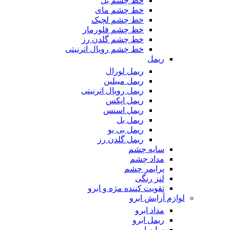
خط چشم بل
خط چشم مای
خط چشم لچیک
خط چشم فلورمار
خط چشم گلدن رز
خط چشم رویال اترنیتی
ریمل
ریمل لورال
ریمل میبلین
ریمل رویال اترنیتی
ریمل اپکس
ریمل اسنس
ریمل بل
ریمل بی یو
ریمل گلدن رز
سایه چشم
مداد چشم
پرایمر چشم
لنز رنگی
تقویت کننده مژه و ابرو
لوازم آرایش ابرو
مداد ابرو
ریمل ابرو
سایه ابرو