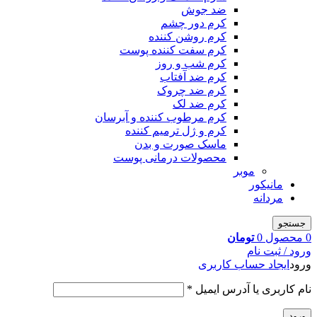
ضد جوش
کرم دور چشم
کرم روشن کننده
کرم سفت کننده پوست
کرم شب و روز
کرم ضد آفتاب
کرم ضد چروک
کرم ضد لک
کرم مرطوب کننده و آبرسان
کرم و ژل ترمیم کننده
ماسک صورت و بدن
محصولات درمانی پوست
موبر
مانیکور
مردانه
جستجو
0
محصول
0
تومان
ورود / ثبت نام
ورود
ایجاد حساب کاربری
نام کاربری یا آدرس ایمیل
*
ورود