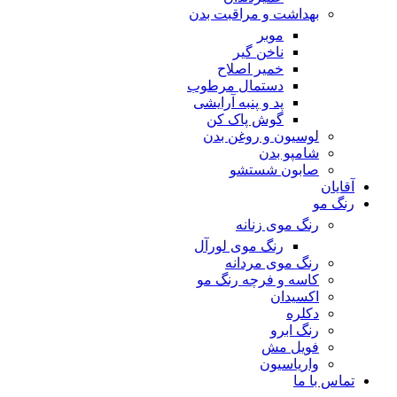
بهداشت و مراقبت بدن
موبر
ناخن گیر
خمیر اصلاح
دستمال مرطوب
پد و پنبه آرایشی
گوش پاک کن
لوسیون و روغن بدن
شامپو بدن
صابون شستشو
آقایان
رنگ مو
رنگ موی زنانه
رنگ موی لورآل
رنگ موی مردانه
کاسه و فرچه رنگ مو
اکسیدان
دکلره
رنگ ابرو
فویل مش
واریاسیون
تماس با ما