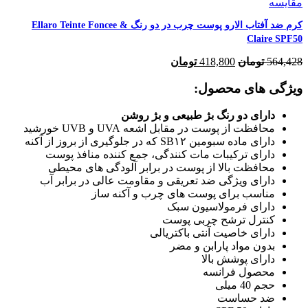
مقایسه
کرم ضد آفتاب الارو پوست چرب در دو رنگ Ellaro Teinte Foncee &
Claire SPF50
564,428
تومان
418,800
تومان
ویژگی های محصول:
دارای دو رنگ بژ طبیعی و بژ روشن
محافظت از پوست در مقابل اشعه ‎UVA و UVB خورشید
دارای ماده سبومین SB۱۲ که در جلوگیری از بروز از آکنه
دارای ترکیبات مات‎ کنندگی، جمع ‎کننده منافذ پوست
محافظت بالا از پوست در برابر آلودگی های محیطی
دارای ویژگی ضد تعریقی و مقاومت عالی در برابر آب
مناسب برای پوست های‎ چرب و آکنه ساز
دارای فرمولاسیون سبک
کنترل ترشح چربی پوست
دارای خاصیت آنتی باکتریالی
بدون مواد پارابن و مضر
دارای پوشش بالا
محصول فرانسه
حجم 40 میلی
ضد حساست