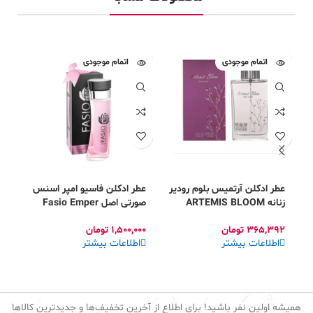
اتمام موجودی
اتمام موجودی
عطر ادکلن آرتمیس بلوم رودیر
عطر ادکلن فاسیو امپر اسنس
اد
زنانه ARTEMIS BLOOM
صورتی اصل Fasio Emper
DP
Essence EDP
RODIER
365,392
تومان
1,500,000
تومان
02
اطلاعات بیشتر
اطلاعات بیشتر
ا
همیشه اولین نفر باشید! برای اطلاع از آخرین تخفیف‌ها و جدیدترین کالاها