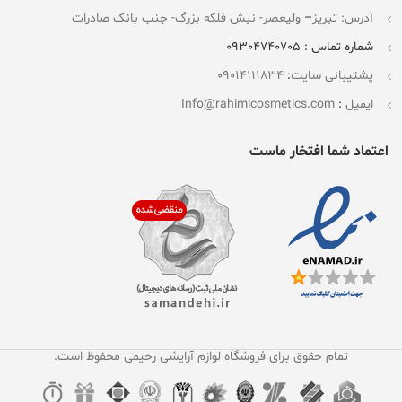
آدرس: تبریز
–
ولیعصر- نبش فلکه بزرگ- جنب بانک صادرات
شماره تماس : 09304740705
پشتیبانی سایت
:
09014111834
ایمیل
:
Info@rahimicosmetics.com
اعتماد شما افتخار ماست
تمام حقوق برای فروشگاه لوازم آرایشی رحیمی محفوظ است.