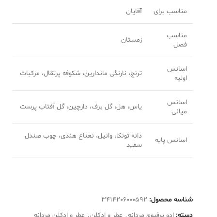
مناسب برای
آقایان
مناسب
زمستان
فصل
اسانس
ترنج، نارنگی ماندارین، شکوفه پرتقال، مرکبات
اولیه
اسانس
یاس، هل، گل برف، دارچین، گل آفتاب پرست
میانی
دانه تونکا، وانیل، نعناع هندی، چوب صندل
اسانس پایه
سفید
شناسه محصول:
3414206000592
دسته:
ادو پرفیوم مردانه
,
عطر و ادکلن
,
عطر و ادکلن مردانه