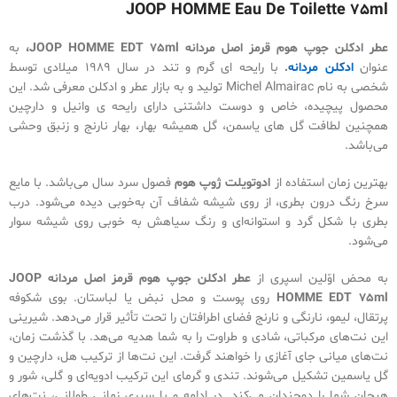
JOOP HOMME Eau De Toilette 75ml
عطر ادکلن جوپ هوم قرمز اصل مردانه JOOP HOMME EDT 75ml،
به
عنوان
ادکلن مردانه
.
با رایحه ای گرم و تند در سال ۱۹۸۹ میلادی توسط
شخصی به نام Michel Almairac تولید و به بازار عطر و ادکلن معرفی شد. این
محصول پیچیده، خاص و دوست داشتنی دارای رایحه ی وانیل و دارچین
همچنین لطافت گل های یاسمن، گل همیشه بهار، بهار نارنج و زنبق وحشی
می‌باشد.
بهترین زمان استفاده از
ادوتویلت ژوپ هوم
فصول سرد سال می‌باشد. با مایع
سرخ‌ رنگ درون بطری، از روی شیشه‌ شفاف آن به‌خوبی دیده می‌شود. درب
بطری با شکل گرد و استوانه‌ای و رنگ سیاهش به‌ خوبی روی شیشه سوار
می‌شود.
به‌ محض اوّلین اسپری از
عطر ادکلن جوپ هوم قرمز اصل مردانه
JOOP
HOMME EDT 75ml
روی پوست و محل نبض یا لباستان. بوی شکوفه‌
پرتقال، لیمو، نارنگی و نارنج فضای اطرافتان را تحت‌ تأثیر قرار می‌دهد. شیرینی
این نت‌های مرکباتی، شادی و طراوت را به شما هدیه می‌هد. با گذشت زمان،
نت‌های میانی جای آغازی را خواهند گرفت. این نت‌ها از ترکیب هل، دارچین و
گل یاسمین تشکیل ‌می‌شوند. تندی و گرمای این ترکیب ادویه‌ای و گلی، شور و
هیجان شما را دوچندان می‌کند. در ادامه و با سپری‌ زمانی طولانی، نت‌های